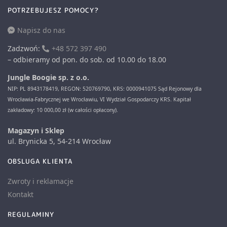
POTRZEBUJESZ POMOCY?
Napisz do nas
Zadzwoń:
+48 572 397 490
– odbieramy od pon. do sob. od 10.00 do 18.00
Jungle Boogie sp. z o.o.
NIP: PL 8943178419, REGON: 520769790, KRS: 0000941075 Sąd Rejonowy dla
Wrocławia-Fabrycznej we Wrocławiu, VI Wydział Gospodarczy KRS. Kapitał
zakładowy: 10 000,00 zł (w całości opłacony).
Magazyn i Sklep
ul. Brynicka 5, 54-214 Wrocław
OBSLUGA KLIENTA
Zwroty i reklamacje
Kontakt
REGULAMINY