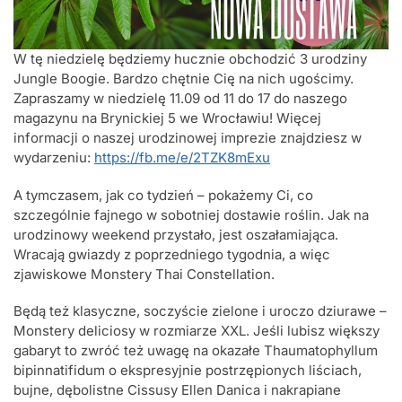
W tę niedzielę będziemy hucznie obchodzić 3 urodziny
Jungle Boogie. Bardzo chętnie Cię na nich ugościmy.
Zapraszamy w niedzielę 11.09 od 11 do 17 do naszego
magazynu na Brynickiej 5 we Wrocławiu! Więcej
informacji o naszej urodzinowej imprezie znajdziesz w
wydarzeniu:
https://fb.me/e/2TZK8mExu
A tymczasem, jak co tydzień – pokażemy Ci, co
szczególnie fajnego w sobotniej dostawie roślin. Jak na
urodzinowy weekend przystało, jest oszałamiająca.
Wracają gwiazdy z poprzedniego tygodnia, a więc
zjawiskowe Monstery Thai Constellation.
Będą też klasyczne, soczyście zielone i uroczo dziurawe –
Monstery deliciosy w rozmiarze XXL. Jeśli lubisz większy
gabaryt to zwróć też uwagę na okazałe Thaumatophyllum
bipinnatifidum o ekspresyjnie postrzępionych liściach,
bujne, dębolistne Cissusy Ellen Danica i nakrapiane