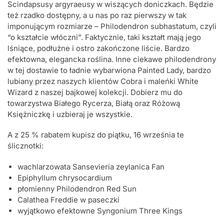
Scindapsusy argyraeusy w wiszących doniczkach. Będzie
też rzadko dostępny, a u nas po raz pierwszy w tak
imponującym rozmiarze – Philodendron subhastatum, czyli
“o kształcie włóczni”. Faktycznie, taki kształt mają jego
lśniące, podłużne i ostro zakończone liście. Bardzo
efektowna, elegancka roślina. Inne ciekawe philodendrony
w tej dostawie to ładnie wybarwiona Painted Lady, bardzo
lubiany przez naszych klientów Cobra i maleńki White
Wizard z naszej bajkowej kolekcji. Dobierz mu do
towarzystwa Białego Rycerza, Białą oraz Różową
Księżniczkę i uzbieraj je wszystkie.
A z 25 % rabatem kupisz do piątku, 16 września te
ślicznotki:
wachlarzowata Sansevieria zeylanica Fan
Epiphyllum chrysocardium
płomienny Philodendron Red Sun
Calathea Freddie w paseczki
wyjątkowo efektowne Syngonium Three Kings