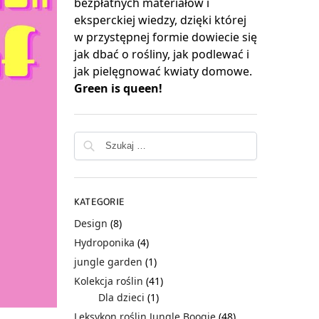
bezpłatnych materiałów i
eksperckiej wiedzy, dzięki której
w przystępnej formie dowiecie się
jak dbać o rośliny, jak podlewać i
jak pielęgnować kwiaty domowe.
Green is queen!
KATEGORIE
Design
(8)
Hydroponika
(4)
jungle garden
(1)
Kolekcja roślin
(41)
Dla dzieci
(1)
Leksykon roślin Jungle Boogie
(48)