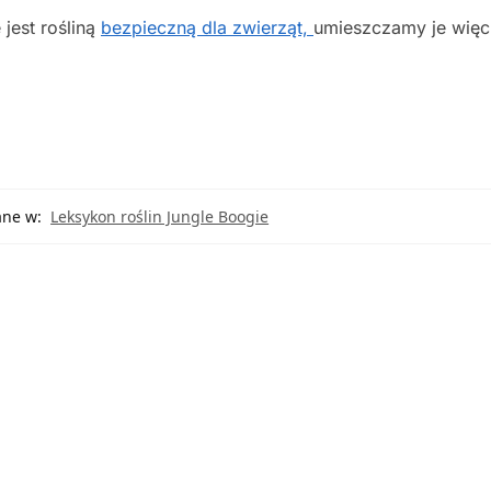
jest rośliną
bezpieczną dla zwierząt,
umieszczamy je więc
ne w:
Leksykon roślin Jungle Boogie