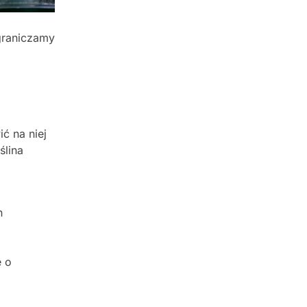
ograniczamy
ć na niej
ślina
n
e o