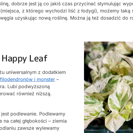
inę, dobrze jest ją co jakiś czas przycinać stymulując wy
(miejsca, z którego wychodzi liść z łodygi), możemy taką
ęgla uzyskując nową roślinę. Można ją też dosadzić do ro
 Happy Leaf
u uniwersalnym z dodatkiem
filodendronów i monster
–
ra. Lubi podwyższoną
lerować również niższą.
 jest podlewanie. Podlewamy
 na całej głębokości – ziemia
 podlaniu zawsze wylewamy