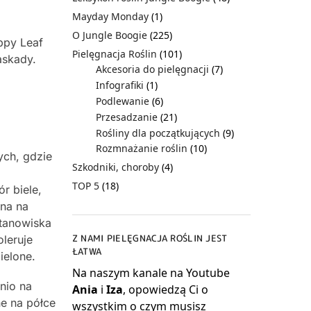
Mayday Monday
(1)
O Jungle Boogie
(225)
py Leaf
Pielęgnacja Roślin
(101)
askady.
Akcesoria do pielęgnacji
(7)
Infografiki
(1)
Podlewanie
(6)
Przesadzanie
(21)
Rośliny dla początkujących
(9)
Rozmnażanie roślin
(10)
ych, gdzie
Szkodniki, choroby
(4)
TOP 5
(18)
r biele,
wna na
stanowiska
Z NAMI PIELĘGNACJA ROŚLIN JEST
leruje
ŁATWA
ielone.
Na naszym kanale na Youtube
nio na
Ania
i
Iza
, opowiedzą Ci o
e na półce
wszystkim o czym musisz