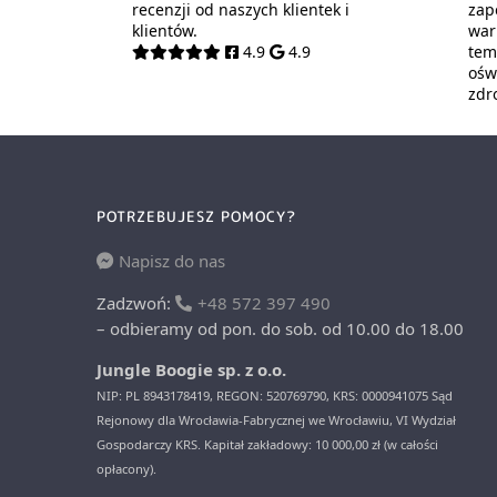
recenzji od naszych klientek i
zap
klientów.
war
4.9
4.9
tem
oświ
zdr
POTRZEBUJESZ POMOCY?
Napisz do nas
Zadzwoń:
+48 572 397 490
– odbieramy od pon. do sob. od 10.00 do 18.00
Jungle Boogie sp. z o.o.
NIP: PL 8943178419, REGON: 520769790, KRS: 0000941075 Sąd
Rejonowy dla Wrocławia-Fabrycznej we Wrocławiu, VI Wydział
Gospodarczy KRS. Kapitał zakładowy: 10 000,00 zł (w całości
opłacony).