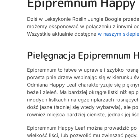
Epipremnum Happy 
Dziś w Leksykonie Roślin Jungle Boogie przeds
możemy eksponować w połączeniu z innymi od
Wszystkie aktualnie dostępne
w naszym sklepie
Pielęgnacja Epipremnum 
Epipremnum to łatwe w uprawie i szybko rosną
porasta pnie drzew wspinając się w kierunku św
Odmiana Happy Leaf charakteryzuje się piękn
beże i zieleń. Ma bardziej okrągłe listki niż ep
młodych listkach i na egzemplarzach rosnącyc
dość jasne (ładniej się wtedy wybarwia), ale 
rownież miejsca bardziej cieniste, jednak jej li
Epipremnum Happy Leaf można prowadzić po p
wielkość liści, lub pozwolić mu zwieszać pędy