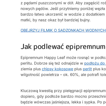
z pędami puszczonymi w dół. Aby zagęścić rośl
nowych pędów. Jeśli przytniemy poniżej węzła 
bardzo łatwo ukorzenić w wodzie z dodatkiem w
matki, by nasz okaz był bardziej bujny.
OBEJRZYJ FILMIK O SADZONKACH WODNYCH
Jak podlewać epipremnum
Epipremnum Happy Leaf może rosnąć w podłoż
perlitu. Dobrze się też odnajdzie w
podłożu do 
ziemia plus
chipsy kokosowe
plus
perlit
plus ko
wilgotność powietrza – ok. 60%, ale potrafi to
Kluczową kwestią przy pielęgnacji epipremnum
dopiero, gdy podłoże bardzo mocno przeschnie
będzie wówczas jaśniejsza, lekka i sypka. Po