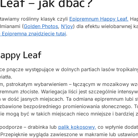
Leaf – jak dbać?
tawiamy roślinny klasyk czyli
Epipremnum Happy Leaf.
Hap
mianami (
Golden Photos
,
N’joy
) dla efektu wielobarwnej k
 Epipremna znajdziecie tutaj
.
Happy Leaf
ce pnącze występujące w dolnych partiach lasów tropikaln
iatła.
ym, pstrokatym wybarwieniem – łączącym w mozaikowy wzó
ipremnum złociste. Wariegacja liści jest szczególnie intensy
h w dość jasnych miejscach. Ta odmiana epipremnum lubi 
pozbawione bezpośredniego promieniowania słonecznego. To
ście mogą być w takich miejscach nieco mniejsze i bardziej z
odporze – drabinka lub
palik kokosowy,
co wpłynie dodat
. Przepięknie wygląda zawieszone w makramie lub ustawion