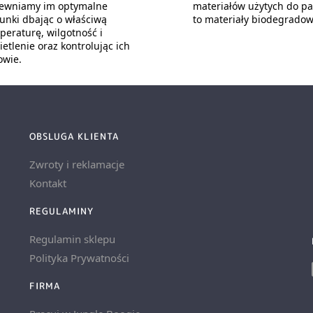
ewniamy im optymalne
materiałów użytych do p
unki dbając o właściwą
to materiały biodegradow
peraturę, wilgotność i
etlenie oraz kontrolując ich
owie.
OBSLUGA KLIENTA
Zwroty i reklamacje
Kontakt
REGULAMINY
Regulamin sklepu
Polityka Prywatności
FIRMA