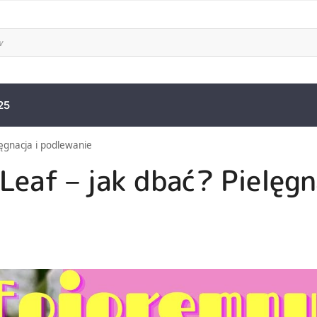
25
ęgnacja i podlewanie
eaf – jak dbać? Pielęgn