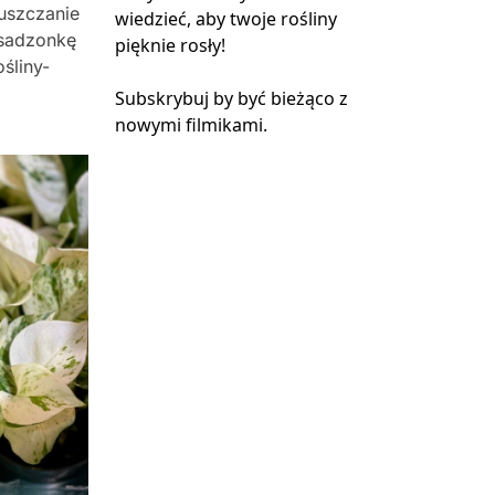
puszczanie
wiedzieć, aby twoje rośliny
 sadzonkę
pięknie rosły!
śliny-
Subskrybuj by być bieżąco z
nowymi filmikami.