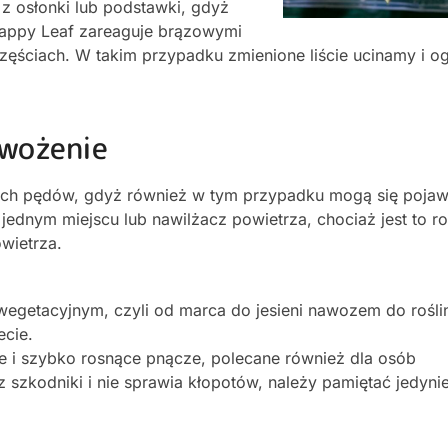
z osłonki lub podstawki, gdyż
Happy Leaf zareaguje brązowymi
 częściach. W takim przypadku zmienione liście ucinamy i 
awożenie
dych pędów, gdyż również w tym przypadku mogą się pojawi
jednym miejscu lub nawilżacz powietrza, chociaż jest to ro
wietrza.
getacyjnym, czyli od marca do jesieni nawozem do rośli
ecie.
ie i szybko rosnące pnącze, polecane również dla osób
zkodniki i nie sprawia kłopotów, należy pamiętać jedyni