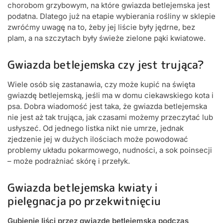
chorobom grzybowym, na które gwiazda betlejemska jest
podatna. Dlatego już na etapie wybierania rośliny w sklepie
zwróćmy uwagę na to, żeby jej liście były jędrne, bez
plam, a na szczytach były świeże zielone pąki kwiatowe.
Gwiazda betlejemska czy jest trująca?
Wiele osób się zastanawia, czy może kupić na święta
gwiazdę betlejemską, jeśli ma w domu ciekawskiego kota i
psa. Dobra wiadomość jest taka, że gwiazda betlejemska
nie jest aż tak trująca, jak czasami możemy przeczytać lub
usłyszeć. Od jednego listka nikt nie umrze, jednak
zjedzenie jej w dużych ilościach może powodować
problemy układu pokarmowego, nudności, a sok poinsecji
– może podrażniać skórę i przełyk.
Gwiazda betlejemska kwiaty i
pielęgnacja po przekwitnięciu
Gubienie liści przez gwiazdę betlejemską podczas