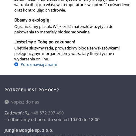
warunki dbając o właściwą temperaturę, wilgotność i oświetlenie
oraz kontrolując ich zdrowie.
Dbamy o ekologię
Ograniczamy plastik. Większość materiałów użytych do
pakowania to materiały biodegradowalne.
Jesteśmy z Tobą po zakupach!
Chętnie służymy radą, prowadzimy bloga ze wskazówkami
pielęgnacyjnymi, organizujemy warsztaty florystyczne i
wydarzenia on line.
Porozmawiaj z nami
POTRZEBUJESZ POMOCY?
Napisz do nas
Zadzwoń:
+48 572 397 490
– odbieramy od pon. do sob. od 10.00 do 18.00
Jungle Boogie sp. z o.o.