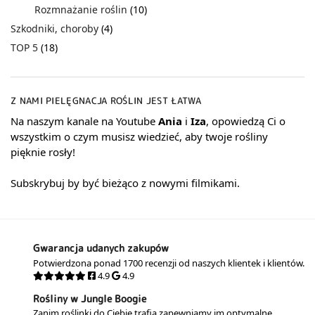
Rozmnażanie roślin
(10)
Szkodniki, choroby
(4)
TOP 5
(18)
Z NAMI PIELĘGNACJA ROŚLIN JEST ŁATWA
Na naszym kanale na Youtube
Ania
i
Iza
, opowiedzą Ci o
wszystkim o czym musisz wiedzieć, aby twoje rośliny
pięknie rosły!
Subskrybuj by być bieżąco z nowymi filmikami.
Gwarancja udanych zakupów
Potwierdzona ponad 1700 recenzji od naszych klientek i klientów.
4.9
4.9
Rośliny w Jungle Boogie
Zanim roślinki do Ciebie trafią zapewniamy im optymalne