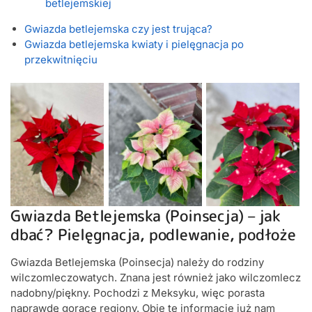
betlejemskiej
Gwiazda betlejemska czy jest trująca?
Gwiazda betlejemska kwiaty i pielęgnacja po
przekwitnięciu
Gwiazda Betlejemska (Poinsecja) – jak
dbać? Pielęgnacja, podlewanie, podłoże
Gwiazda Betlejemska (Poinsecja) należy do rodziny
wilczomleczowatych. Znana jest również jako wilczomlecz
nadobny/piękny. Pochodzi z Meksyku, więc porasta
naprawdę gorące regiony. Obie te informacje już nam