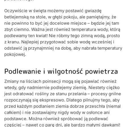
Oczywiście w święta możemy postawić gwiazdę
betlejemską na stole, w głębi pokoju, ale pamiętajmy, że
nie powinno to być jej docelowe miejsce – będzie jej tam
zbyt ciemno. Ważna jest również temperatura wody, którą
podlewamy ten kwiat! Nie róbmy tego zimną wodą, prosto
z kranu. Najlepiej przygotować sobie wodę wcześniej i
odstawić ją przynajmniej na dobę, aby nabrała temperatury
pokojowej.
Podlewanie i wilgotność powietrza
Zmiany na liściach poinsecji mogą się pojawiać również
wtedy, gdy nadmiernie podlejemy ziemię. Niestety ciężko
jest odratować rośliny ze stanu przelania – procesy gnilne
rozpoczynają się ekspresowo. Dlatego pilnujmy tego, aby
przed każdym podlaniem ziemia dobrze przeschła (niemal
całkiem) i nie zostawiajmy nigdy wody w osłonce ani
podstawce. Można również spróbować ją podlewać
częściej – nawet co parę dni, ale bardzo małymi dawkami!