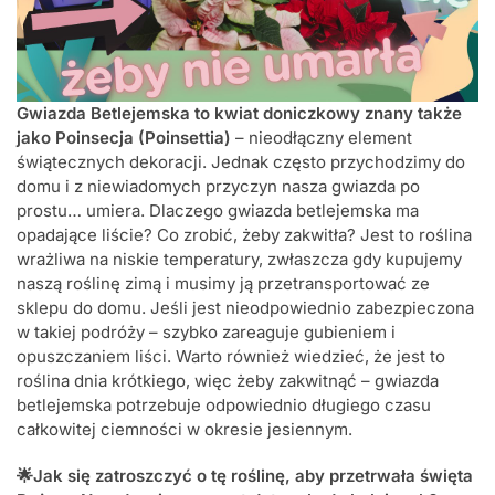
Gwiazda Betlejemska to kwiat doniczkowy znany także
jako Poinsecja (Poinsettia)
– nieodłączny element
świątecznych dekoracji. Jednak często przychodzimy do
domu i z niewiadomych przyczyn nasza gwiazda po
prostu… umiera. Dlaczego gwiazda betlejemska ma
opadające liście? Co zrobić, żeby zakwitła? Jest to roślina
wrażliwa na niskie temperatury, zwłaszcza gdy kupujemy
naszą roślinę zimą i musimy ją przetransportować ze
sklepu do domu. Jeśli jest nieodpowiednio zabezpieczona
w takiej podróży – szybko zareaguje gubieniem i
opuszczaniem liści. Warto również wiedzieć, że jest to
roślina dnia krótkiego, więc żeby zakwitnąć – gwiazda
betlejemska potrzebuje odpowiednio długiego czasu
całkowitej ciemności w okresie jesiennym.
🌟Jak się zatroszczyć o tę roślinę, aby przetrwała święta