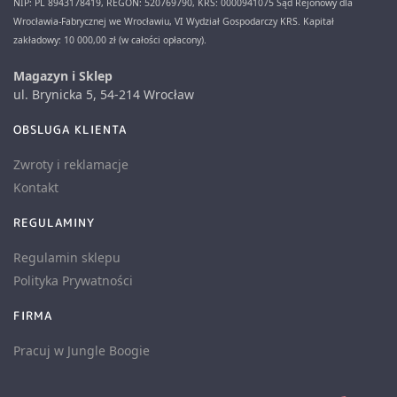
NIP: PL 8943178419, REGON: 520769790, KRS: 0000941075 Sąd Rejonowy dla
Wrocławia-Fabrycznej we Wrocławiu, VI Wydział Gospodarczy KRS. Kapitał
zakładowy: 10 000,00 zł (w całości opłacony).
Magazyn i Sklep
ul. Brynicka 5, 54-214 Wrocław
OBSLUGA KLIENTA
Zwroty i reklamacje
Kontakt
REGULAMINY
Regulamin sklepu
Polityka Prywatności
FIRMA
Pracuj w Jungle Boogie