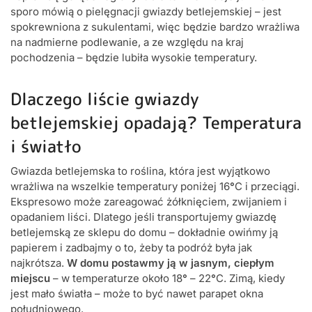
sporo mówią o pielęgnacji gwiazdy betlejemskiej – jest
spokrewniona z sukulentami, więc będzie bardzo wrażliwa
na nadmierne podlewanie, a ze względu na kraj
pochodzenia – będzie lubiła wysokie temperatury.
Dlaczego liście gwiazdy
betlejemskiej opadają? Temperatura
i światło
Gwiazda betlejemska to roślina, która jest wyjątkowo
wrażliwa na wszelkie temperatury poniżej 16
°
C i przeciągi.
Ekspresowo może zareagować żółknięciem, zwijaniem i
opadaniem liści. Dlatego jeśli transportujemy gwiazdę
betlejemską ze sklepu do domu – dokładnie owińmy ją
papierem i zadbajmy o to, żeby ta podróż była jak
najkrótsza.
W domu postawmy ją w jasnym, ciepłym
miejscu
– w temperaturze około 18
°
– 22
°
C. Zimą, kiedy
jest mało światła – może to być nawet parapet okna
południowego.