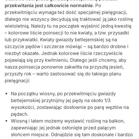
przekwitania jest całkowicie normalnie
. Po
przekwitnięciu wymaga też dość specjalnej pielęgnacji,
dlatego nie wszyscy decydują się traktować ją jako roślinę
wieloletnią. Należy tu na początek wyjaśnić jedną kwestię
– kolorowe liście poinsecji to nie kwiaty, a tzw. przysadki
lub przykwiatki. Kwiaty gwiazdy betlejemskiej są na
szczycie pędów i szczerze mówiąc – są bardzo drobne i
niezbyt okazałe. Jednak kolorowe liście rzeczywiście
pojawiają się przy kwitnieniu. Dlatego jeśli chcemy, aby
nasza poinsecja ponownie zakwitła na przyszłą jesień,
przyszły rok – warto zastosować się do takiego planu
pielęgnacji:
Na początku wiosny, po przekwitnięciu gwiazdy
betlejemskiej przytnijmy jej pędy na około 1/3
wysokości, zostawiając dosłownie po parę węzłów na
pędach.
Wiosną i latem możemy wystawić roślinę na balkon,
zapewniając jej jednak osłonięte przed palącym
słońcem miejsce. Odnajdzie się tam doskonale i bardzo