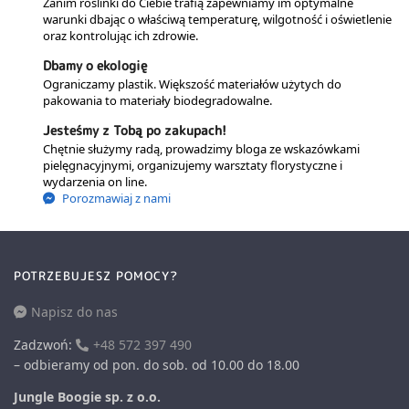
Zanim roślinki do Ciebie trafią zapewniamy im optymalne
warunki dbając o właściwą temperaturę, wilgotność i oświetlenie
oraz kontrolując ich zdrowie.
Dbamy o ekologię
Ograniczamy plastik. Większość materiałów użytych do
pakowania to materiały biodegradowalne.
Jesteśmy z Tobą po zakupach!
Chętnie służymy radą, prowadzimy bloga ze wskazówkami
pielęgnacyjnymi, organizujemy warsztaty florystyczne i
wydarzenia on line.
Porozmawiaj z nami
POTRZEBUJESZ POMOCY?
Napisz do nas
Zadzwoń:
+48 572 397 490
– odbieramy od pon. do sob. od 10.00 do 18.00
Jungle Boogie sp. z o.o.