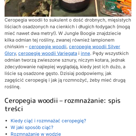
Ceropegia woodii to sukulent o dość drobnych, mięsistych
liściach osadzonych na cienkich i długich łodygach (mogą
mieć nawet dwa metry!). W Jungle Boogie znajdziecie
kilka odmian tej rośliny, zwanej również lampionem
chińskim –
ceropegię woodii
,
ceropegię woodii Silver
Glory
,
ceropegię woodii Variegata
i
inne
. Pędy wszystkich
odmian tworzą zwieszone sznury, niczym kotara, jednak
zdecydowanie najlepiej wyglądają, kiedy jest ich dużo, a
liście są osadzone gęsto. Dzisiaj podpowiemy, jak
zagęścić ceropegię i jak ją rozmnożyć, żeby mieć drugą
roślinę.
Ceropegia woodii – rozmnażanie: spis
treści
Kiedy ciąć i rozmnażać ceropegię?
W jaki sposób ciąć?
Rozmnażanie w wodzie