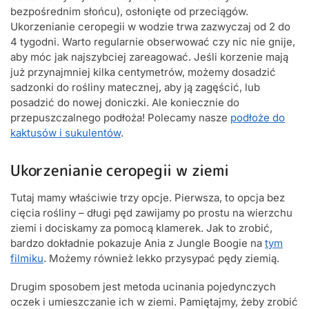
bezpośrednim słońcu), osłonięte od przeciągów.
Ukorzenianie ceropegii w wodzie trwa zazwyczaj od 2 do
4 tygodni. Warto regularnie obserwować czy nic nie gnije,
aby móc jak najszybciej zareagować. Jeśli korzenie mają
już przynajmniej kilka centymetrów, możemy dosadzić
sadzonki do rośliny matecznej, aby ją zagęścić, lub
posadzić do nowej doniczki. Ale koniecznie do
przepuszczalnego podłoża! Polecamy nasze
podłoże do
kaktusów i sukulentów
.
Ukorzenianie ceropegii w ziemi
Tutaj mamy właściwie trzy opcje. Pierwsza, to opcja bez
cięcia rośliny – długi pęd zawijamy po prostu na wierzchu
ziemi i dociskamy za pomocą klamerek. Jak to zrobić,
bardzo dokładnie pokazuje Ania z Jungle Boogie na
tym
filmiku
. Możemy również lekko przysypać pędy ziemią.
Drugim sposobem jest metoda ucinania pojedynczych
oczek i umieszczanie ich w ziemi. Pamiętajmy, żeby zrobić