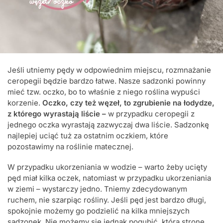
Jeśli utniemy pędy w odpowiednim miejscu, rozmnażanie
ceropegii będzie bardzo łatwe. Nasze sadzonki powinny
mieć tzw. oczko, bo to właśnie z niego roślina wypuści
korzenie.
Oczko, czy też węzeł, to zgrubienie na łodydze,
z którego wyrastają liście –
w przypadku ceropegii z
jednego oczka wyrastają zazwyczaj dwa liście. Sadzonkę
najlepiej uciąć tuż za ostatnim oczkiem, które
pozostawimy na roślinie matecznej.
W przypadku ukorzeniania w wodzie – warto żeby ucięty
pęd miał kilka oczek, natomiast w przypadku ukorzeniania
w ziemi – wystarczy jedno. Tniemy zdecydowanym
ruchem, nie szarpiąc rośliny. Jeśli pęd jest bardzo długi,
spokojnie możemy go podzielić na kilka mniejszych
sadzonek. Nie możemy się jednak pogubić, którą stronę