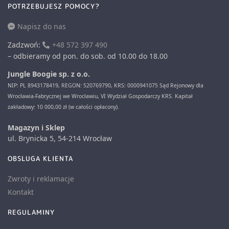
POTRZEBUJESZ POMOCY?
Napisz do nas
Zadzwoń:
+48 572 397 490
– odbieramy od pon. do sob. od 10.00 do 18.00
Jungle Boogie sp. z o.o.
NIP: PL 8943178419, REGON: 520769790, KRS: 0000941075 Sąd Rejonowy dla
Wrocławia-Fabrycznej we Wrocławiu, VI Wydział Gospodarczy KRS. Kapitał
zakładowy: 10 000,00 zł (w całości opłacony).
Magazyn i Sklep
ul. Brynicka 5, 54-214 Wrocław
OBSLUGA KLIENTA
Zwroty i reklamacje
Kontakt
REGULAMINY