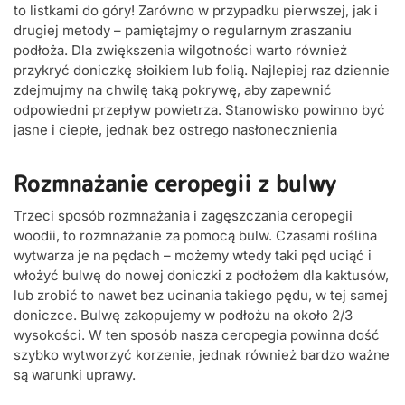
to listkami do góry! Zarówno w przypadku pierwszej, jak i
drugiej metody – pamiętajmy o regularnym zraszaniu
podłoża. Dla zwiększenia wilgotności warto również
przykryć doniczkę słoikiem lub folią. Najlepiej raz dziennie
zdejmujmy na chwilę taką pokrywę, aby zapewnić
odpowiedni przepływ powietrza. Stanowisko powinno być
jasne i ciepłe, jednak bez ostrego nasłonecznienia
Rozmnażanie ceropegii z bulwy
Trzeci sposób rozmnażania i zagęszczania ceropegii
woodii, to rozmnażanie za pomocą bulw. Czasami roślina
wytwarza je na pędach – możemy wtedy taki pęd uciąć i
włożyć bulwę do nowej doniczki z podłożem dla kaktusów,
lub zrobić to nawet bez ucinania takiego pędu, w tej samej
doniczce. Bulwę zakopujemy w podłożu na około 2/3
wysokości. W ten sposób nasza ceropegia powinna dość
szybko wytworzyć korzenie, jednak również bardzo ważne
są warunki uprawy.