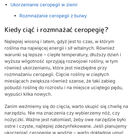
Ukorzenianie ceropegii w ziemi
Rozmnażanie ceropegii z bulwy
Kiedy ciąć i rozmnażać ceropegię?
Najlepiej wiosną i latem, gdyż jest to czas, w którym
roślina ma najwięcej energii i sił witalnych. Również
warunki są lepsze – ciepłe temperatury, dłuższy dzień i
wyższa wilgotność sprzyjają rozwojowi rośliny, w tym
również ukorzenianiu, które jest niezbędne przy
rozmnażaniu ceropegii. Cięcie rośliny w ciepłych
miesiącach zwiększa również szanse, że taki zabieg
pobudzi roślinę do rozrostu i na miejsce uciętego pędu,
wypuści kilka nowych.
Zanim weźmiemy się do cięcia, warto skupić się chwilę na
narzędziu. Nie ma znaczenia czy wybierzemy nóż, czy
nożyczki. Ważne jest natomiast, żeby owe narzędzie było
ostre i czyste, najlepiej zdezynfekowane. Jeśli planujemy
ukorzeniać ceropegię w wodzie – warto dokładnie umyć