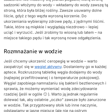
sadzonki włożymy do wody – wkładamy do wody zawszę tą
stroną, która była bliżej rośliny. Zawsze usuwamy dolne
liście, gdyż z tego węzła wyrosną korzenie. Do
ukorzeniania wybierajmy zdrowe pędy, z jędrnymi liśćmi.
Takie, które są miękkie i wyglądają niezdrowo – lepiej
uciąć i wyrzucić. Jeśli zrobimy to wiosną lub latem – na
miejsce takiego pędu i tak wyrosną nowe odgałęzienia.
Rozmnażanie w wodzie
Jeśli chcemy ukorzenić ceropegię w wodzie – warto
zaopatrzyć się w
węgiel aktywny
. Dostaniemy go w każdej
aptece. Rozkruszoną tabletkę węgla dodajemy do wody
(najlepiej przefiltrowanej i o temperaturze pokojowej).
Węgiel zapobiega namnażaniu się bakterii beztlenowych i
sprawia, że możemy wymieniać wodę zdecydowanie
rzadziej (jeśli w ogóle 🙂 ). Warto ją jednak regularnie
dolewać tak, aby ostatnie „oczko” zawsze było zanurzone
w wodzie. Tak przygotowany słoik lub inne naczynie,
odstawiamy w jasne miejsce (ale nie na ostrym