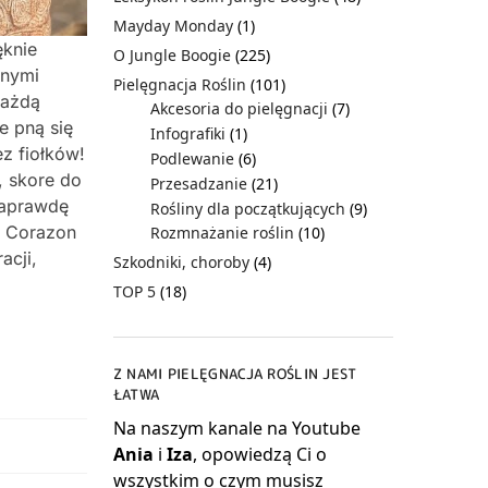
Mayday Monday
(1)
ęknie
O Jungle Boogie
(225)
śnymi
Pielęgnacja Roślin
(101)
każdą
Akcesoria do pielęgnacji
(7)
e pną się
Infografiki
(1)
ez fiołków!
Podlewanie
(6)
, skore do
Przesadzanie
(21)
naprawdę
Rośliny dla początkujących
(9)
e Corazon
Rozmnażanie roślin
(10)
acji,
Szkodniki, choroby
(4)
TOP 5
(18)
Z NAMI PIELĘGNACJA ROŚLIN JEST
ŁATWA
Na naszym kanale na Youtube
Ania
i
Iza
, opowiedzą Ci o
wszystkim o czym musisz