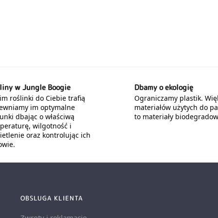
liny w Jungle Boogie
Dbamy o ekologię
m roślinki do Ciebie trafią
Ograniczamy plastik. Wię
ewniamy im optymalne
materiałów użytych do p
unki dbając o właściwą
to materiały biodegradow
peraturę, wilgotność i
etlenie oraz kontrolując ich
owie.
OBSLUGA KLIENTA
Zwroty i reklamacje