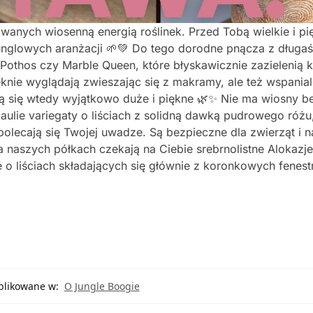
anych wiosenną energią roślinek. Przed Tobą wielkie i pi
unglowych aranżacji 🌱💚 Do tego dorodne pnącza z długa
Pothos czy Marble Queen, które błyskawicznie zazielenią 
ięknie wyglądają zwieszając się z makramy, ale też wspanial
stają się wtedy wyjątkowo duże i piękne 🌿✨ Nie ma wiosny b
tpaulie variegaty o liściach z solidną dawką pudrowego różu
olecają się Twojej uwadze. Są bezpieczne dla zwierząt i 
 naszych półkach czekają na Ciebie srebrnolistne Alokazj
o liściach składających się głównie z koronkowych fenestr
likowane w:
O Jungle Boogie