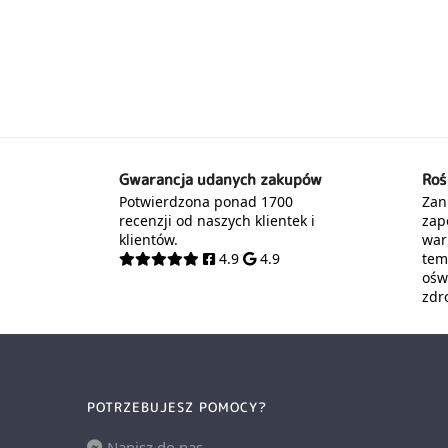
Gwarancja udanych zakupów
Roś
Potwierdzona ponad 1700
Zani
recenzji od naszych klientek i
zap
klientów.
war
4.9
4.9
tem
oświ
zdr
POTRZEBUJESZ POMOCY?
Napisz do nas