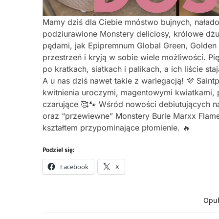
Mamy dziś dla Ciebie mnóstwo bujnych, naładow
podziurawione Monstery deliciosy, królowe dż
pędami, jak Epipremnum Global Green, Golden 
przestrzeń i kryją w sobie wiele możliwości. P
po kratkach, siatkach i palikach, a ich liście 
A u nas dziś nawet takie z wariegacją! 💜 Sain
kwitnienia uroczymi, magentowymi kwiatkami, p
czarujące 🥰🐾 Wśród nowości debiutujących na
oraz “przewiewne” Monstery Burle Marxx Flame 
kształtem przypominające płomienie. 🔥
Podziel się:
Facebook
X
Opub