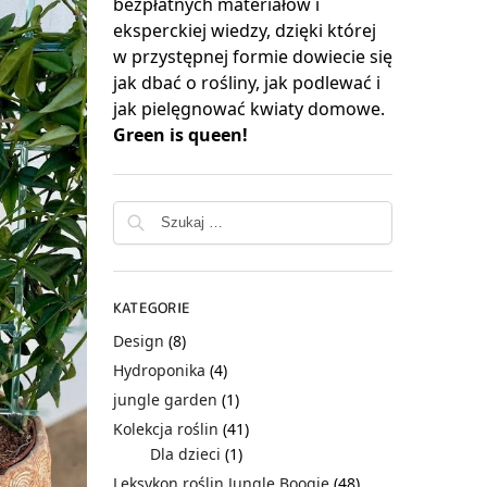
bezpłatnych materiałów i
eksperckiej wiedzy, dzięki której
w przystępnej formie dowiecie się
jak dbać o rośliny, jak podlewać i
jak pielęgnować kwiaty domowe.
Green is queen!
KATEGORIE
Design
(8)
Hydroponika
(4)
jungle garden
(1)
Kolekcja roślin
(41)
Dla dzieci
(1)
Leksykon roślin Jungle Boogie
(48)