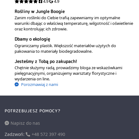
4.9
4.9
Rośliny w Jungle Boogie
Zanim roślinki do Ciebie trafią zapewniamy im optymalne
warunki dbając o właściwą temperaturę, wilgotność i oświetlenie
oraz kontrolując ich zdrowie.
Dbamy o ekologię
Ograniczamy plastik. Większość materiałów użytych do
pakowania to materiały biodegradowalne.
Jesteśmy z Tobą po zakupach!
Chętnie służymy radą, prowadzimy bloga ze wskazówkami
pielęgnacyjnymi, organizujemy warsztaty florystyczne i
wydarzenia on line.
Porozmawiaj z nami
POTRZEBUJESZ POMOCY?
Napisz do nas
Zadzwoń:
+48 572 397 490