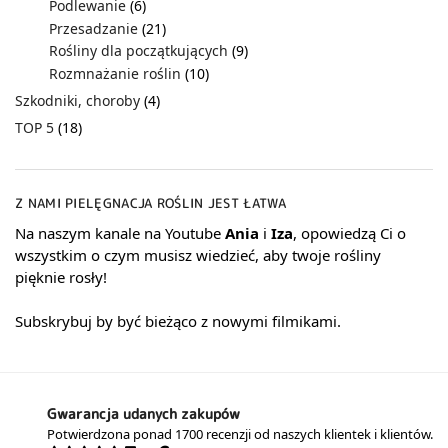
Podlewanie
(6)
Przesadzanie
(21)
Rośliny dla początkujących
(9)
Rozmnażanie roślin
(10)
Szkodniki, choroby
(4)
TOP 5
(18)
Z NAMI PIELĘGNACJA ROŚLIN JEST ŁATWA
Na naszym kanale na Youtube
Ania
i
Iza
, opowiedzą Ci o
wszystkim o czym musisz wiedzieć, aby twoje rośliny
pięknie rosły!
Subskrybuj by być bieżąco z nowymi filmikami.
Gwarancja udanych zakupów
Potwierdzona ponad 1700 recenzji od naszych klientek i klientów.