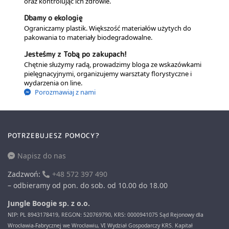
oraz kontrolując ich zdrowie.
Dbamy o ekologię
Ograniczamy plastik. Większość materiałów użytych do
pakowania to materiały biodegradowalne.
Jesteśmy z Tobą po zakupach!
Chętnie służymy radą, prowadzimy bloga ze wskazówkami
pielęgnacyjnymi, organizujemy warsztaty florystyczne i
wydarzenia on line.
Porozmawiaj z nami
POTRZEBUJESZ POMOCY?
Napisz do nas
Zadzwoń:
+48 572 397 490
– odbieramy od pon. do sob. od 10.00 do 18.00
Jungle Boogie sp. z o.o.
NIP: PL 8943178419, REGON: 520769790, KRS: 0000941075 Sąd Rejonowy dla
Wrocławia-Fabrycznej we Wrocławiu, VI Wydział Gospodarczy KRS. Kapitał