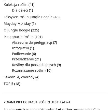
Kolekcja roślin
(41)
Dla dzieci
(1)
Leksykon roślin Jungle Boogie
(48)
Mayday Monday
(1)
O Jungle Boogie
(225)
Pielęgnacja Roślin
(101)
Akcesoria do pielęgnacji
(7)
Infografiki
(1)
Podlewanie
(6)
Przesadzanie
(21)
Rośliny dla początkujących
(9)
Rozmnażanie roślin
(10)
Szkodniki, choroby
(4)
TOP 5
(18)
Z NAMI PIELĘGNACJA ROŚLIN JEST ŁATWA
Na naszym kanale na Youtube
Ania
i
Iza
, opowiedzą Ci o