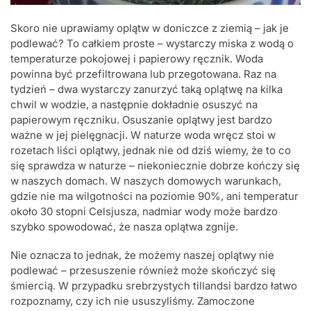
Skoro nie uprawiamy oplątw w doniczce z ziemią – jak je
podlewać? To całkiem proste – wystarczy miska z wodą o
temperaturze pokojowej i papierowy ręcznik. Woda
powinna być przefiltrowana lub przegotowana. Raz na
tydzień – dwa wystarczy zanurzyć taką oplątwę na kilka
chwil w wodzie, a następnie dokładnie osuszyć na
papierowym ręczniku. Osuszanie oplątwy jest bardzo
ważne w jej pielęgnacji. W naturze woda wręcz stoi w
rozetach liści oplątwy, jednak nie od dziś wiemy, że to co
się sprawdza w naturze – niekoniecznie dobrze kończy się
w naszych domach. W naszych domowych warunkach,
gdzie nie ma wilgotności na poziomie 90%, ani temperatur
około 30 stopni Celsjusza, nadmiar wody może bardzo
szybko spowodować, że nasza oplątwa zgnije.
Nie oznacza to jednak, że możemy naszej oplątwy nie
podlewać – przesuszenie również może skończyć się
śmiercią. W przypadku srebrzystych tillandsi bardzo łatwo
rozpoznamy, czy ich nie ususzyliśmy. Zamoczone