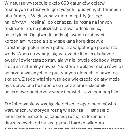
W naturze występuję około 650 gatunków oplątw,
rosnących na leśnych, górzystych i pustynnych terenach
obu Ameryk. Większość z nich to epifity (gr.
epi
–
na,
phyton
– roślina), co oznacza, że rosną na innych
roślinach, np. na gałęziach drzew, jednak nie są
pasożytami. Oplątwa (tillandsia) swoimi drobnymi
korzeniami wczepia się w spękaną korę drzew, a
substancje pokarmowe pobiera z wilgotnego powietrza i
wody. Woda utrzymuje się w rozecie liści, a okoliczne
owady i zwierzęta zostawiają w niej swoje odchody, które
służą za naturalny nawóz. Niektóre z oplątw rosną również
na przesuwających się pustynnych glebach, a nawet na
skałach. Z tego właśnie względu większość oplątw może
być uprawiana bez doniczki i bez ziemi – składniki
pokarmowe pobierze z wody i powietrza za pomocą liści.
Zróżnicowanie w wyglądzie oplątw często nam mówi o
warunkach, w których rosną w naturze. Tillandsie o
cieńszych liściach najczęściej rosną na terenach
deszczowych, gdzie jest parno i bardzo wilgotno.