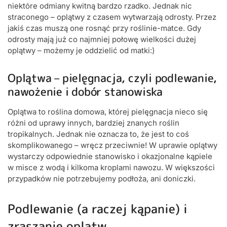
niektóre odmiany kwitną bardzo rzadko. Jednak nic
straconego – oplątwy z czasem wytwarzają odrosty. Przez
jakiś czas muszą one rosnąć przy roślinie-matce. Gdy
odrosty mają już co najmniej połowę wielkości dużej
oplątwy – możemy je oddzielić od matki:)
Oplątwa – pielęgnacja, czyli podlewanie,
nawożenie i dobór stanowiska
Oplątwa to roślina domowa, której pielęgnacja nieco się
różni od uprawy innych, bardziej znanych roślin
tropikalnych. Jednak nie oznacza to, że jest to coś
skomplikowanego – wręcz przeciwnie! W uprawie oplątwy
wystarczy odpowiednie stanowisko i okazjonalne kąpiele
w misce z wodą i kilkoma kroplami nawozu. W większości
przypadków nie potrzebujemy podłoża, ani doniczki.
Podlewanie (a raczej kąpanie) i
zraszanie oplątw