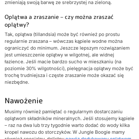
zmieniają swoją barwę ze srebrzystej na zieloną.
Oplątwa a zraszanie – czy można zraszać
oplątwy?
Tak, oplątwa (tillandsia) może być również po prostu
regularnie zraszana – wówczas kąpiele wodne można
ograniczyć do minimum. Jeszcze lepszym rozwiązaniem
jest umieszczenie oplątwy w wilgotnej, ale widnej
łazience. Jeśli macie bardzo sucho w mieszkaniu (na
poziomie 30% wilgotności), pielęgnacja oplątwy może być
trochę trudniejsza i częste zraszanie może okazać się
niezbędne.
Nawożenie
Musimy również pamiętać o regularnym dostarczaniu
oplątwom składników mineralnych. Jeśli stosujemy kąpiele
– raz na dwa lub trzy tygodnie warto dodać do wody kilka
kropel nawozu do storczyków. W Jungle Boogie mamy
również specjalny, dolistny
nawóz dedykowany oplątwom
.