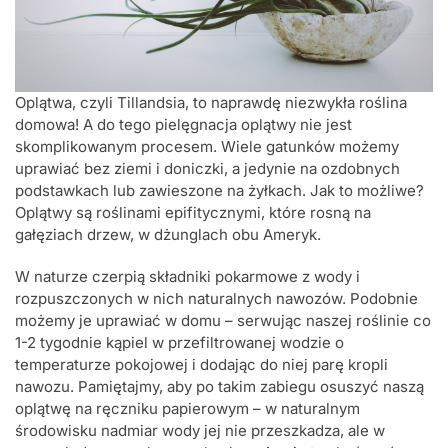
Oplątwa, czyli Tillandsia, to naprawdę niezwykła roślina
domowa! A do tego pielęgnacja oplątwy nie jest
skomplikowanym procesem. Wiele gatunków możemy
uprawiać bez ziemi i doniczki, a jedynie na ozdobnych
podstawkach lub zawieszone na żyłkach. Jak to możliwe?
Oplątwy są roślinami epifitycznymi, które rosną na
gałęziach drzew, w dżunglach obu Ameryk.
W naturze czerpią składniki pokarmowe z wody i
rozpuszczonych w nich naturalnych nawozów. Podobnie
możemy je uprawiać w domu – serwując naszej roślinie co
1-2 tygodnie kąpiel w przefiltrowanej wodzie o
temperaturze pokojowej i dodając do niej parę kropli
nawozu. Pamiętajmy, aby po takim zabiegu osuszyć naszą
oplątwę na ręczniku papierowym – w naturalnym
środowisku nadmiar wody jej nie przeszkadza, ale w