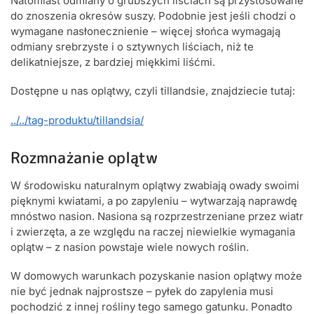
Natomiast odmiany o grubszych liściach są przystosowane
do znoszenia okresów suszy. Podobnie jest jeśli chodzi o
wymagane nasłonecznienie – więcej słońca wymagają
odmiany srebrzyste i o sztywnych liściach, niż te
delikatniejsze, z bardziej miękkimi liśćmi.
Dostępne u nas oplątwy, czyli tillandsie, znajdziecie tutaj:
../../tag-produktu/tillandsia/
Rozmnażanie oplątw
W środowisku naturalnym oplątwy zwabiają owady swoimi
pięknymi kwiatami, a po zapyleniu – wytwarzają naprawdę
mnóstwo nasion. Nasiona są rozprzestrzeniane przez wiatr
i zwierzęta, a ze względu na raczej niewielkie wymagania
oplątw – z nasion powstaje wiele nowych roślin.
W domowych warunkach pozyskanie nasion oplątwy może
nie być jednak najprostsze – pyłek do zapylenia musi
pochodzić z innej rośliny tego samego gatunku. Ponadto