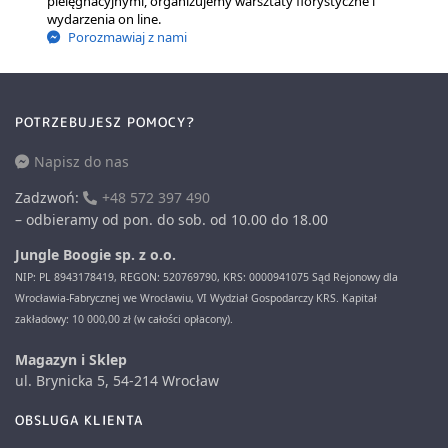
pielęgnacyjnymi, organizujemy warsztaty florystyczne i
wydarzenia on line.
Porozmawiaj z nami
POTRZEBUJESZ POMOCY?
Napisz do nas
Zadzwoń:
+48 572 397 490
– odbieramy od pon. do sob. od 10.00 do 18.00
Jungle Boogie sp. z o.o.
NIP: PL 8943178419, REGON: 520769790, KRS: 0000941075 Sąd Rejonowy dla
Wrocławia-Fabrycznej we Wrocławiu, VI Wydział Gospodarczy KRS. Kapitał
zakładowy: 10 000,00 zł (w całości opłacony).
Magazyn i Sklep
ul. Brynicka 5, 54-214 Wrocław
OBSLUGA KLIENTA