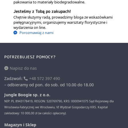
pakowania to materiały biodegradowalne.
Jesteśmy z Tobą po zakupach!
Chętnie służymy radą, prowadzimy bloga ze wskazówkami
pielęgnacyjnymi, organizujemy warsztaty florystyczne i
wydarzenia on line.
Porozmawiaj z nami
POTRZEBUJESZ POMOCY?
Napisz do nas
Zadzwoń:
+48 572 397 490
– odbieramy od pon. do sob. od 10.00 do 18.00
Jungle Boogie sp. z o.o.
NIP: PL 8943178419, REGON: 520769790, KRS: 0000941075 Sąd Rejonowy dla
Wrocławia-Fabrycznej we Wrocławiu, VI Wydział Gospodarczy KRS. Kapitał
zakładowy: 10 000,00 zł (w całości opłacony).
Magazyn i Sklep