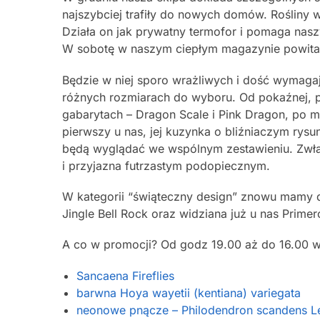
najszybciej trafiły do nowych domów. Rośliny
Działa on jak prywatny termofor i pomaga na
W sobotę w naszym ciepłym magazynie powitam
Będzie w niej sporo wrażliwych i dość wymagają
różnych rozmiarach do wyboru. Od pokaźnej, p
gabarytach – Dragon Scale i Pink Dragon, po ma
pierwszy u nas, jej kuzynka o bliźniaczym rysu
będą wyglądać we wspólnym zestawieniu. Zwła
i przyjazna futrzastym podopiecznym.
W kategorii “świąteczny design” znowu mamy dl
Jingle Bell Rock oraz widziana już u nas Prime
A co w promocji? Od godz 19.00 aż do 16.00 w 
Sancaena Fireflies
barwna Hoya wayetii (kentiana) variegata
neonowe pnącze – Philodendron scandens 