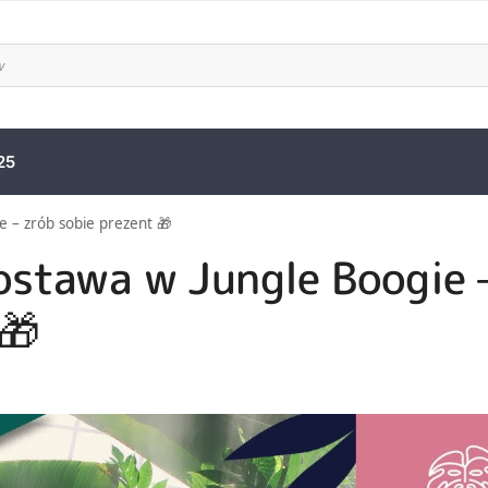
25
 – zrób sobie prezent 🎁
stawa w Jungle Boogie 
🎁