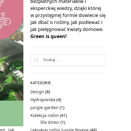
bezpłatnych materiałów i
eksperckiej wiedzy, dzięki której
w przystępnej formie dowiecie się
jak dbać o rośliny, jak podlewać i
jak pielęgnować kwiaty domowe.
Green is queen!
KATEGORIE
Design
(8)
Hydroponika
(4)
jungle garden
(1)
Kolekcja roślin
(41)
Dla dzieci
(1)
em, jak
Leksykon roślin Jungle Boogie
(48)