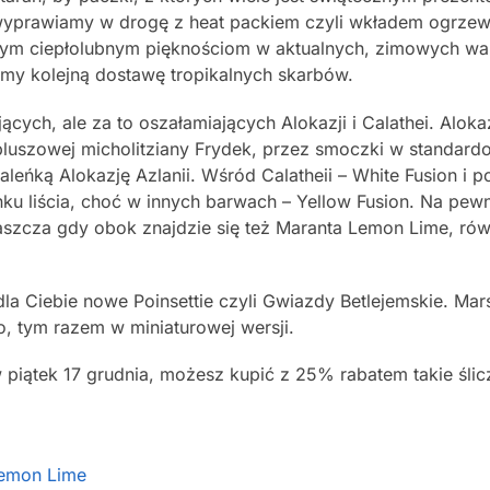
 wyprawiamy w drogę z heat packiem czyli wkładem ogrze
szym ciepłolubnym pięknościom w aktualnych, zimowych wa
y kolejną dostawę tropikalnych skarbów.
cych, ale za to oszałamiających Alokazji i Calathei. Aloka
luszowej micholitziany Frydek, przez smoczki w standar
leńką Alokazję Azlanii. Wśród Calatheii – White Fusion i p
nku liścia, choć w innych barwach – Yellow Fusion. Na pew
szcza gdy obok znajdzie się też Maranta Lemon Lime, rów
a Ciebie nowe Poinsettie czyli Gwiazdy Betlejemskie. Mars
ro, tym razem w miniaturowej wersji.
piątek 17 grudnia, możesz kupić z 25% rabatem takie ślicz
Lemon Lime