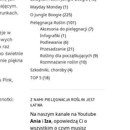
wającym.
Mayday Monday
(1)
runkach.
O Jungle Boogie
(225)
Pielęgnacja Roślin
(101)
Akcesoria do pielęgnacji
(7)
zje w
Infografiki
(1)
dowych
Podlewanie
(6)
o raz
Przesadzanie
(21)
no świetnie
Rośliny dla początkujących
(9)
nie piękna
Rozmnażanie roślin
(10)
Szkodniki, choroby
(4)
TOP 5
(18)
 Pink,
notki:
Z NAMI PIELĘGNACJA ROŚLIN JEST
ŁATWA
Na naszym kanale na Youtube
Ania
i
Iza
, opowiedzą Ci o
wszystkim o czym musisz