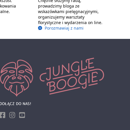
kszość
Chętnie służymy radą,
akowania
prowadzimy bloga ze
alne.
wskazówkami pielęgnacyjnymi,
organizujemy warsztaty
florystyczne i wydarzenia on line.
Porozmawiaj z nami
DOŁĄCZ DO NAS!