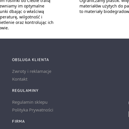
m roślinki do Ciebie trafią
Ograniczamy plastik. Wię
ewniamy im optymalne
materiałów użytych do p
unki dbając o właściwą
to materiały biodegradow
peraturę, wilgotność i
etlenie oraz kontrolując ich
owie.
OBSLUGA KLIENTA
Zwroty i reklamacje
Kontakt
REGULAMINY
Regulamin sklepu
Polityka Prywatności
FIRMA