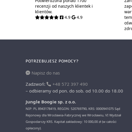
Potwierdzona ponad 1700
Zani
recenzji od naszych klientek i
zap
klientów.
war
4.9
4.9
tem
oświ
zdr
POTRZEBUJESZ POMOCY?
Napisz do nas
Zadzwoń:
+48 572 397 490
– odbieramy od pon. do sob. od 10.00 do 18.00
Jungle Boogie sp. z o.o.
NIP: PL 8943178419, REGON: 520769790, KRS: 0000941075 Sąd
Rejonowy dla Wrocławia-Fabrycznej we Wrocławiu, VI Wydział
Gospodarczy KRS. Kapitał zakładowy: 10 000,00 zł (w całości
opłacony).