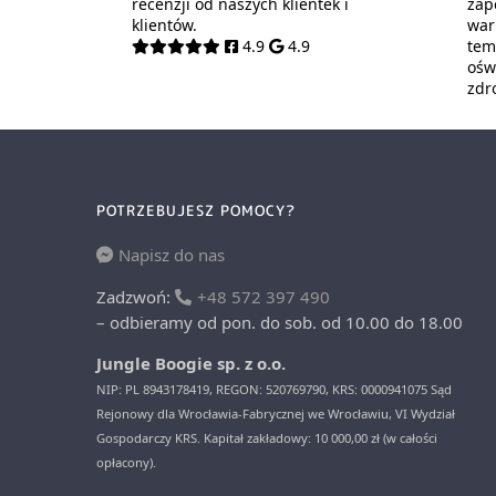
recenzji od naszych klientek i
zap
klientów.
war
4.9
4.9
tem
oświ
zdr
POTRZEBUJESZ POMOCY?
Napisz do nas
Zadzwoń:
+48 572 397 490
– odbieramy od pon. do sob. od 10.00 do 18.00
Jungle Boogie sp. z o.o.
NIP: PL 8943178419, REGON: 520769790, KRS: 0000941075 Sąd
Rejonowy dla Wrocławia-Fabrycznej we Wrocławiu, VI Wydział
Gospodarczy KRS. Kapitał zakładowy: 10 000,00 zł (w całości
opłacony).