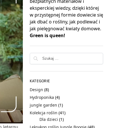
bezpłatnych materiałów i
eksperckiej wiedzy, dzięki której
w przystępnej formie dowiecie się
jak dbać o rośliny, jak podlewać i
jak pielęgnować kwiaty domowe.
Green is queen!
KATEGORIE
Design
(8)
Hydroponika
(4)
jungle garden
(1)
Kolekcja roślin
(41)
Dla dzieci
(1)
o letargu
Leksykon roślin Jungle Boogie
(48)