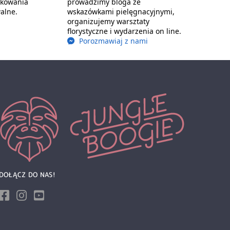
akowania
prowadzimy bloga ze
alne.
wskazówkami pielęgnacyjnymi,
organizujemy warsztaty
florystyczne i wydarzenia on line.
Porozmawiaj z nami
DOŁĄCZ DO NAS!