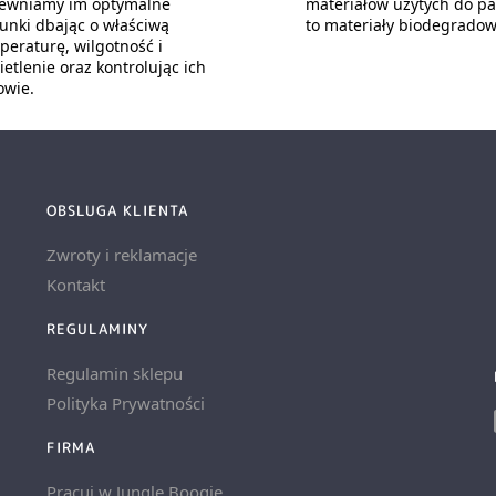
ewniamy im optymalne
materiałów użytych do p
unki dbając o właściwą
to materiały biodegradow
peraturę, wilgotność i
etlenie oraz kontrolując ich
owie.
OBSLUGA KLIENTA
Zwroty i reklamacje
Kontakt
REGULAMINY
Regulamin sklepu
Polityka Prywatności
FIRMA
Pracuj w Jungle Boogie