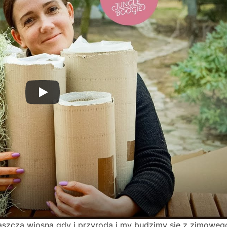
zwłaszcza wiosną gdy i przyroda i my budzimy się z zimoweg