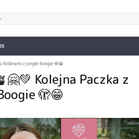
25
z Roślinami z Jungle Boogie 🫣😁
🤗💚 Kolejna Paczka z
Boogie 🫣😁