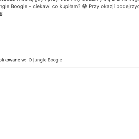
le Boogie – ciekawi co kupiłam? 😁 Przy okazji podejrzyc
🪴
likowane w:
O Jungle Boogie