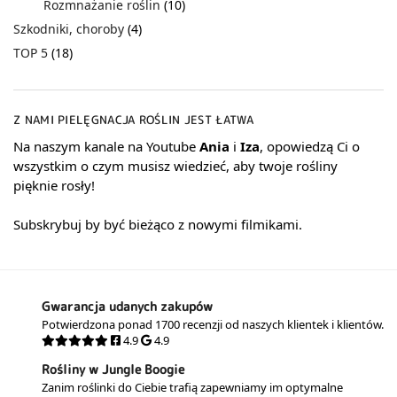
Rozmnażanie roślin
(10)
Szkodniki, choroby
(4)
TOP 5
(18)
Z NAMI PIELĘGNACJA ROŚLIN JEST ŁATWA
Na naszym kanale na Youtube
Ania
i
Iza
, opowiedzą Ci o
wszystkim o czym musisz wiedzieć, aby twoje rośliny
pięknie rosły!
Subskrybuj by być bieżąco z nowymi filmikami.
Gwarancja udanych zakupów
Potwierdzona ponad 1700 recenzji od naszych klientek i klientów.
4.9
4.9
Rośliny w Jungle Boogie
Zanim roślinki do Ciebie trafią zapewniamy im optymalne