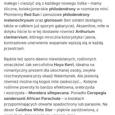
małego i cieszyć się z każdego nowego listka – mamy
śliczne, kolekcjonerskie
philodendrony
w rozmiarze mini.
Płomienny
Red Sun
i zamszowe
philodendrony
melanochrysum
oraz
gloriosum
(ten ostatni dostępny
także w całkiem już sporym gabarycie). Aksamitne, miłe w
dotyku liście to w tej dostawie również
Anthurium
clarinervium
, którego mroczna kolorystyka i jasne,
kontrastowe unerwienie wspaniale wpiszą się w każdą
przestrzeń.
Będzie też sporo dawno niewidzianych, roślinnych
smaczków! Jak sercolistna
Hoya Kerri
, idealna na
romantyczny prezent dla ukochanej osoby, zwykle
rozchwytywana przy okazji Walentynek. Ale jesienią
również można nią kogoś mile zaskoczyć… Kolejne
roślinne powroty to bardzo efektowna, srebrzysta
i wzorzysta –
Monstera siltepecana
. Ponadto
Ceropegia
sandersonii African Parachute
– o kwiatach
przypominających otwarte spadochrony lub parasole. Na
deser
Calathea White Star
– pięknie zaróżowiona, z