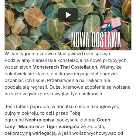
W tym tygodniu znowu układ gwiazd nam sprzyja.
Podziwiamy niebiańskie konstelacje na nowo przybyłych,
wspaniałych
Monsterach Thai Costellation
. Wiemy, że
cokolwiek się stanie, epicka wariegacja stale będzie
ozdabiać ich liście. Przebarwienia na Tajkach nie
poddają się regresji. Duże, kremowe zdobienia są wpisane
na stałe w gwiazdorski wygląd tych piękności.
Jeśli lubisz paprocie, w dodatku o iście dżunglowym,
bujnym pokroju, to dziś przed Tobą
ogromne
Nephrolepisy
: soczyście zielone
Green
Lady
i
Macho
oraz
Tiger variegata
ze złocistą,
dekoracyjną wariegacją. A jeśli wolisz wychowywać od