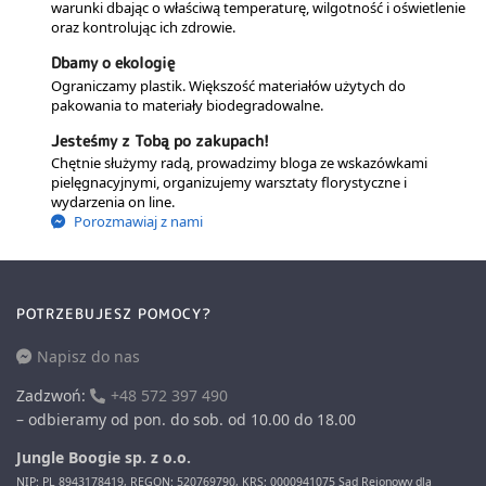
warunki dbając o właściwą temperaturę, wilgotność i oświetlenie
oraz kontrolując ich zdrowie.
Dbamy o ekologię
Ograniczamy plastik. Większość materiałów użytych do
pakowania to materiały biodegradowalne.
Jesteśmy z Tobą po zakupach!
Chętnie służymy radą, prowadzimy bloga ze wskazówkami
pielęgnacyjnymi, organizujemy warsztaty florystyczne i
wydarzenia on line.
Porozmawiaj z nami
POTRZEBUJESZ POMOCY?
Napisz do nas
Zadzwoń:
+48 572 397 490
– odbieramy od pon. do sob. od 10.00 do 18.00
Jungle Boogie sp. z o.o.
NIP: PL 8943178419, REGON: 520769790, KRS: 0000941075 Sąd Rejonowy dla