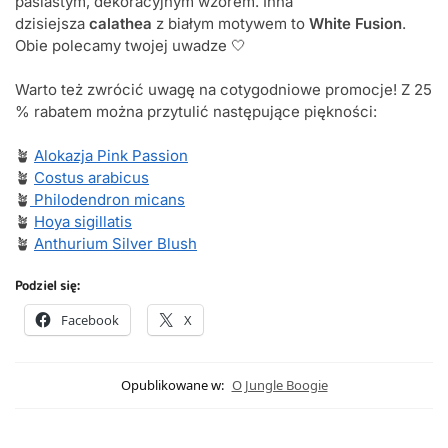
pasiastym, dekoracyjnym wzorem. Inna
dzisiejsza
calathea
z białym motywem to
White Fusion
.
Obie polecamy twojej uwadze 🤍
Warto też zwrócić uwagę na cotygodniowe promocje! Z 25
% rabatem można przytulić następujące piękności:
🪴
Alokazja Pink Passion
🪴
Costus arabicus
🪴
Philodendron micans
🪴
Hoya sigillatis
🪴
Anthurium Silver Blush
Podziel się:
Facebook
X
Opublikowane w:
O Jungle Boogie