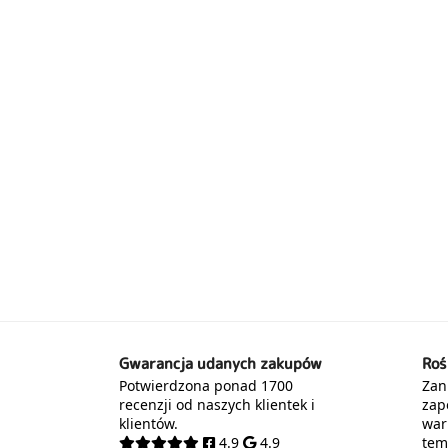
Gwarancja udanych zakupów
Roś
Potwierdzona ponad 1700
Zani
recenzji od naszych klientek i
zap
klientów.
war
4.9
4.9
tem