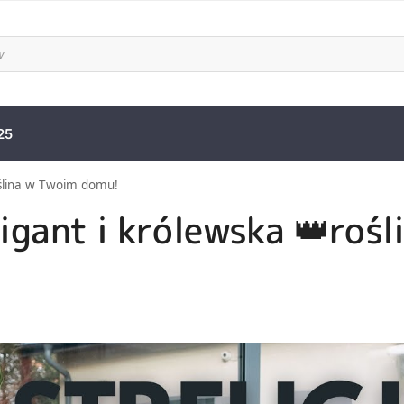
25
roślina w Twoim domu!
gigant i królewska 👑rośl