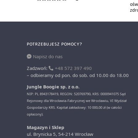
oświ
zdr
POTRZEBUJESZ POMOCY?
Napisz do nas
Zadzwoń:
+48 572 397 490
– odbieramy od pon. do sob. od 10.00 do 18.00
Jungle Boogie sp. z o.o.
NIP: PL 8943178419, REGON: 520769790, KRS: 0000941075 Sąd
Rejonowy dla Wrocławia-Fabrycznej we Wrocławiu, VI Wydział
Gospodarczy KRS. Kapitał zakładowy: 10 000,00 zł (w całości
opłacony).
Magazyn i Sklep
ul. Brynicka 5, 54-214 Wrocław