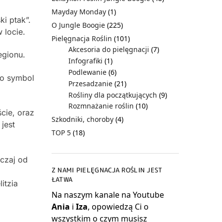
Mayday Monday
(1)
i ptak”.
O Jungle Boogie
(225)
 locie.
Pielęgnacja Roślin
(101)
Akcesoria do pielęgnacji
(7)
egionu.
Infografiki
(1)
Podlewanie
(6)
ko symbol
Przesadzanie
(21)
Rośliny dla początkujących
(9)
Rozmnażanie roślin
(10)
ście, oraz
Szkodniki, choroby
(4)
jest
TOP 5
(18)
yczaj od
Z NAMI PIELĘGNACJA ROŚLIN JEST
ŁATWA
litzia
Na naszym kanale na Youtube
Ania
i
Iza
, opowiedzą Ci o
wszystkim o czym musisz