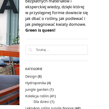
bezpłatnych materiałów i
eksperckiej wiedzy, dzięki której
w przystępnej formie dowiecie się
jak dbać o rośliny, jak podlewać i
jak pielęgnować kwiaty domowe.
Green is queen!
KATEGORIE
Design
(8)
Hydroponika
(4)
jungle garden
(1)
Kolekcja roślin
(41)
Dla dzieci
(1)
Leksykon roślin Jungle Boogie
(48)