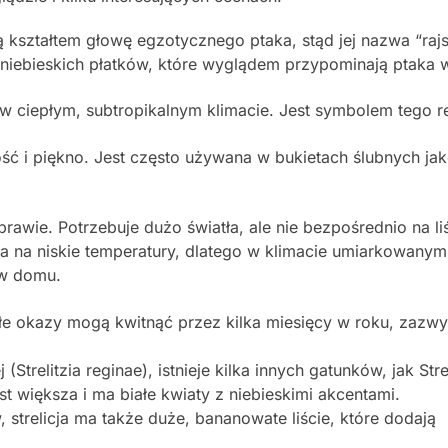
 kształtem głowę egzotycznego ptaka, stąd jej nazwa “rajsk
niebieskich płatków, które wyglądem przypominają ptaka w
 w ciepłym, subtropikalnym klimacie. Jest symbolem tego r
ność i piękno. Jest często używana w bukietach ślubnych ja
prawie. Potrzebuje dużo światła, ale nie bezpośrednio na li
wa na niskie temperatury, dlatego w klimacie umiarkowanym 
 w domu.
załe okazy mogą kwitnąć przez kilka miesięcy w roku, zazw
 (Strelitzia reginae), istnieje kilka innych gatunków, jak Stre
 jest większa i ma białe kwiaty z niebieskimi akcentami.
strelicja ma także duże, bananowate liście, które dodają