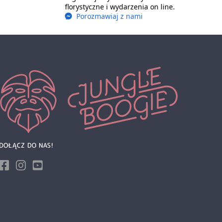
florystyczne i wydarzenia on line.
Porozmawiaj z nami
DOŁĄCZ DO NAS!