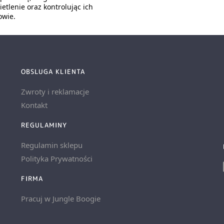
etlenie oraz kontrolując ich
owie.
OBSLUGA KLIENTA
Zwroty i reklamacje
Kontakt
REGULAMINY
Regulamin sklepu
Polityka Prywatności
FIRMA
Pracuj w Jungle Boogie