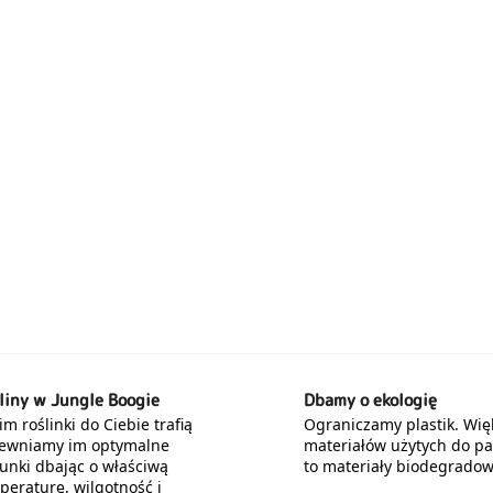
liny w Jungle Boogie
Dbamy o ekologię
m roślinki do Ciebie trafią
Ograniczamy plastik. Wię
ewniamy im optymalne
materiałów użytych do p
unki dbając o właściwą
to materiały biodegradow
peraturę, wilgotność i