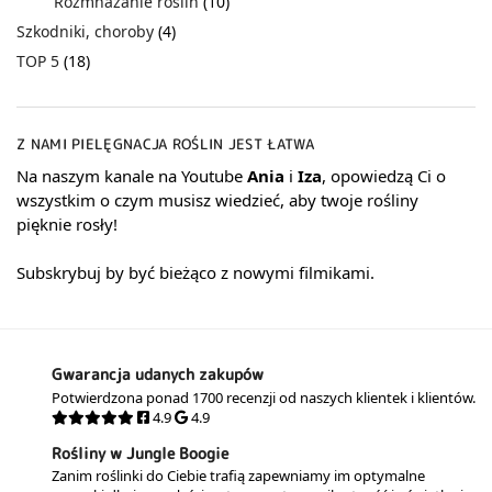
Rozmnażanie roślin
(10)
Szkodniki, choroby
(4)
TOP 5
(18)
Z NAMI PIELĘGNACJA ROŚLIN JEST ŁATWA
Na naszym kanale na Youtube
Ania
i
Iza
, opowiedzą Ci o
wszystkim o czym musisz wiedzieć, aby twoje rośliny
pięknie rosły!
Subskrybuj by być bieżąco z nowymi filmikami.
Gwarancja udanych zakupów
Potwierdzona ponad 1700 recenzji od naszych klientek i klientów.
4.9
4.9
Rośliny w Jungle Boogie
Zanim roślinki do Ciebie trafią zapewniamy im optymalne