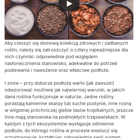
Aby cieszyć się domową kolekcją zdrowych i zadbanych
roślin, należy się zatroszczyć o cztery najważniejsze dla
nich czynniki: odpowiednie pod względem
nasłonecznienia stanowisko, adekwatne do potrzeb
podlewanie i nawożenie oraz właściwe podłoże.
I znów – przy doborze podłoża warto (jak zawsze!)
odwzorować możliwie jak najwierniej warunki, w jakich
dana roślina funkcjonuje w naturze. Jedne rośliny
porastają kamienne skarpy lub suche pustynie, inne rosną
w wilgotnej próchniczej glebie lasów tropikalnych, jeszcze
inne mają stanowiska na podmokłych trzęsawiskach. W
każdym z tych ekosystemów występuje odmienne
podłoże, do którego roślina w procesie ewolucji się
przystosowuje, kształtując odpowiednio swój system