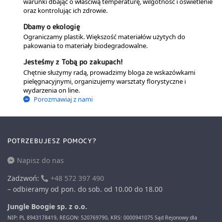
warunki dbając o właściwą temperaturę, wilgotność i oświetlenie
oraz kontrolując ich zdrowie.
Dbamy o ekologię
Ograniczamy plastik. Większość materiałów użytych do
pakowania to materiały biodegradowalne.
Jesteśmy z Tobą po zakupach!
Chętnie służymy radą, prowadzimy bloga ze wskazówkami
pielęgnacyjnymi, organizujemy warsztaty florystyczne i
wydarzenia on line.
Porozmawiaj z nami
POTRZEBUJESZ POMOCY?
Napisz do nas
Zadzwoń:
+48 572 397 490
– odbieramy od pon. do sob. od 10.00 do 18.00
Jungle Boogie sp. z o.o.
NIP: PL 8943178419, REGON: 520769790, KRS: 0000941075 Sąd Rejonowy dla