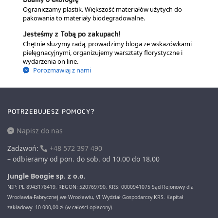
Ograniczamy plastik. Większość materiałów użytych do
pakowania to materiały biodegradowalne.
Jesteśmy z Tobą po zakupach!
Chętnie służymy radą, prowadzimy bloga ze wskazówkami
pielęgnacyjnymi, organizujemy warsztaty florystyczne i
wydarzenia on line.
Porozmawiaj z nami
POTRZEBUJESZ POMOCY?
Napisz do nas
Zadzwoń:
+48 572 397 490
– odbieramy od pon. do sob. od 10.00 do 18.00
Jungle Boogie sp. z o.o.
NIP: PL 8943178419, REGON: 520769790, KRS: 0000941075 Sąd Rejonowy dla
Wrocławia-Fabrycznej we Wrocławiu, VI Wydział Gospodarczy KRS. Kapitał
zakładowy: 10 000,00 zł (w całości opłacony).