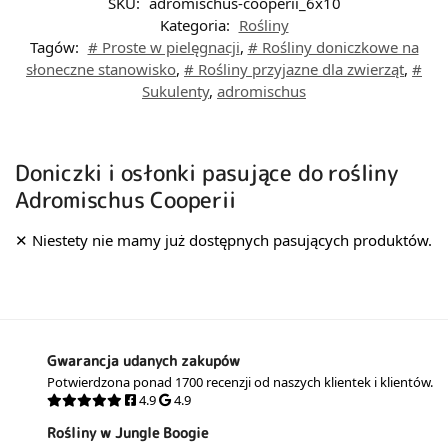
SKU:
adromischus-cooperii_6x10
Kategoria:
Rośliny
Tagów:
# Proste w pielęgnacji
,
# Rośliny doniczkowe na
słoneczne stanowisko
,
# Rośliny przyjazne dla zwierząt
,
#
Sukulenty
,
adromischus
Doniczki i osłonki pasujące do rośliny
Adromischus Cooperii
Gwarancja udanych zakupów
Potwierdzona ponad 1700 recenzji od naszych klientek i klientów.
4.9
4.9
Rośliny w Jungle Boogie