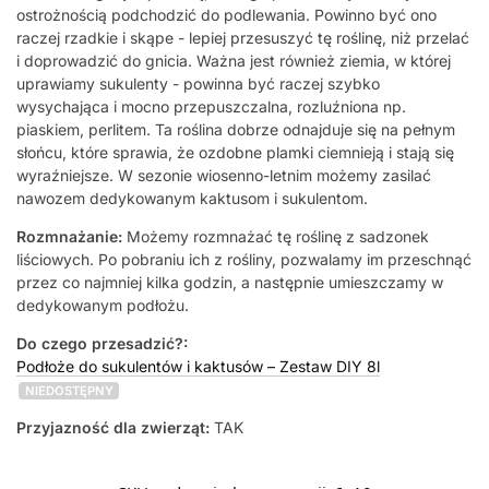
ostrożnością podchodzić do podlewania. Powinno być ono
raczej rzadkie i skąpe - lepiej przesuszyć tę roślinę, niż przelać
i doprowadzić do gnicia. Ważna jest również ziemia, w której
uprawiamy sukulenty - powinna być raczej szybko
wysychająca i mocno przepuszczalna, rozluźniona np.
piaskiem, perlitem. Ta roślina dobrze odnajduje się na pełnym
słońcu, które sprawia, że ozdobne plamki ciemnieją i stają się
wyraźniejsze. W sezonie wiosenno-letnim możemy zasilać
nawozem dedykowanym kaktusom i sukulentom.
Rozmnażanie:
Możemy rozmnażać tę roślinę z sadzonek
liściowych. Po pobraniu ich z rośliny, pozwalamy im przeschnąć
przez co najmniej kilka godzin, a następnie umieszczamy w
dedykowanym podłożu.
Do czego przesadzić?:
Podłoże do sukulentów i kaktusów – Zestaw DIY 8l
NIEDOSTĘPNY
Przyjazność dla zwierząt:
TAK