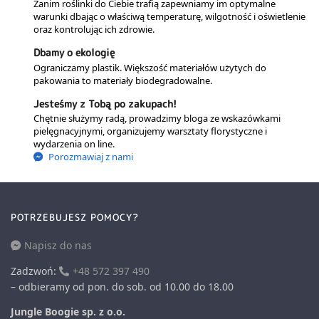
Zanim roślinki do Ciebie trafią zapewniamy im optymalne
warunki dbając o właściwą temperaturę, wilgotność i oświetlenie
oraz kontrolując ich zdrowie.
Dbamy o ekologię
Ograniczamy plastik. Większość materiałów użytych do
pakowania to materiały biodegradowalne.
Jesteśmy z Tobą po zakupach!
Chętnie służymy radą, prowadzimy bloga ze wskazówkami
pielęgnacyjnymi, organizujemy warsztaty florystyczne i
wydarzenia on line.
Porozmawiaj z nami
POTRZEBUJESZ POMOCY?
Napisz do nas
Zadzwoń:
+48 572 397 490
– odbieramy od pon. do sob. od 10.00 do 18.00
Jungle Boogie sp. z o.o.