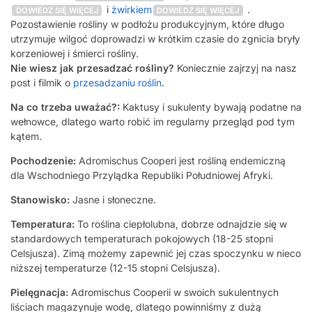
i
żwirkiem
.
DOWIEDZ SIĘ WIĘCEJ
DOWIEDZ SIĘ WIĘCEJ
Pozostawienie rośliny w podłożu produkcyjnym, które długo
utrzymuje wilgoć doprowadzi w krótkim czasie do zgnicia bryły
korzeniowej i śmierci rośliny.
Nie wiesz jak przesadzać rośliny?
Koniecznie zajrzyj na nasz
post i filmik o
przesadzaniu roślin
.
Na co trzeba uważać?:
Kaktusy i sukulenty bywają podatne na
wełnowce, dlatego warto robić im regularny przegląd pod tym
kątem.
Pochodzenie:
Adromischus Cooperi jest rośliną endemiczną
dla Wschodniego Przylądka Republiki Południowej Afryki.
Stanowisko:
Jasne i słoneczne.
Temperatura:
To roślina ciepłolubna, dobrze odnajdzie się w
standardowych temperaturach pokojowych (18-25 stopni
Celsjusza). Zimą możemy zapewnić jej czas spoczynku w nieco
niższej temperaturze (12-15 stopni Celsjusza).
Pielęgnacja:
Adromischus Cooperii w swoich sukulentnych
liściach magazynuje wodę, dlatego powinniśmy z dużą