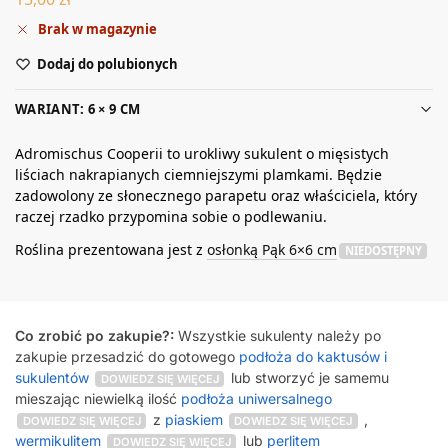
Brak w magazynie
Dodaj do polubionych
WARIANT: 6 × 9 CM
Adromischus Cooperii to urokliwy sukulent o mięsistych
liściach nakrapianych ciemniejszymi plamkami. Będzie
zadowolony ze słonecznego parapetu oraz właściciela, który
raczej rzadko przypomina sobie o podlewaniu.
Roślina prezentowana jest z
osłonką Pąk 6×6 cm
NIEDOSTĘPNY
Co zrobić po zakupie?:
Wszystkie sukulenty należy po
zakupie przesadzić do gotowego
podłoża do kaktusów i
sukulentów
lub stworzyć je samemu
DOWIEDZ SIĘ WIĘCEJ
mieszając niewielką ilość
podłoża uniwersalnego
z
piaskiem
,
DOWIEDZ SIĘ WIĘCEJ
DOWIEDZ SIĘ WIĘCEJ
wermikulitem
lub
perlitem
DOWIEDZ SIĘ WIĘCEJ