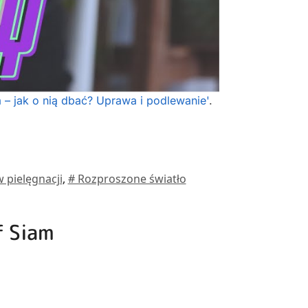
– jak o nią dbać? Uprawa i podlewanie'
.
 pielęgnacji
,
# Rozproszone światło
f Siam