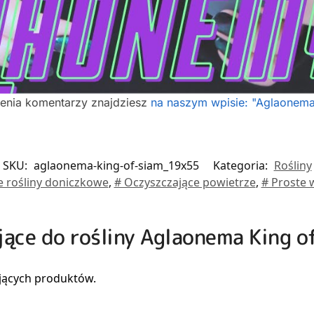
ienia komentarzy znajdziesz
na naszym wpisie: "Aglaonema 
SKU:
aglaonema-king-of-siam_19x55
Kategoria:
Rośliny
e rośliny doniczkowe
,
# Oczyszczające powietrze
,
# Proste w
jące do rośliny Aglaonema King o