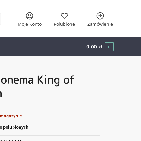
Moje Konto
Polubione
Zamówienie
0,00
zł
0
aonema King of
m
ł
 magazynie
o polubionych