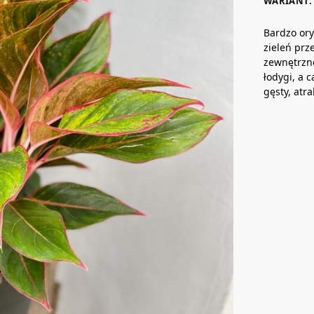
WARIANT: 
Bardzo or
zieleń prz
zewnętrznej
łodygi, a c
gęsty, atra