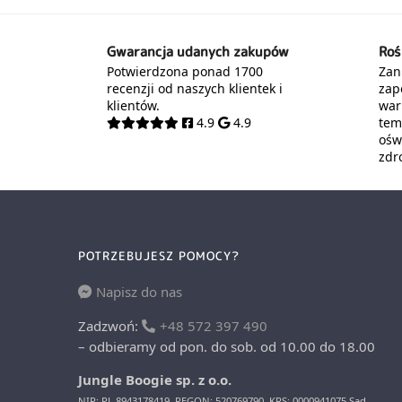
Gwarancja udanych zakupów
Roś
Potwierdzona ponad 1700
Zani
recenzji od naszych klientek i
zap
klientów.
war
4.9
4.9
tem
oświ
zdr
POTRZEBUJESZ POMOCY?
Napisz do nas
Zadzwoń:
+48 572 397 490
– odbieramy od pon. do sob. od 10.00 do 18.00
Jungle Boogie sp. z o.o.
NIP: PL 8943178419, REGON: 520769790, KRS: 0000941075 Sąd