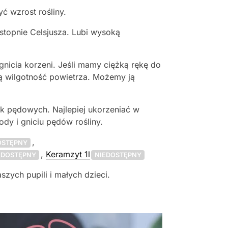
ć wzrost rośliny.
topnie Celsjusza. Lubi wysoką
gnicia korzeni. Jeśli mamy ciężką rękę do
ą wilgotność powietrza. Możemy ją
k pędowych. Najlepiej ukorzeniać w
dy i gniciu pędów rośliny.
,
OSTĘPNY
,
Keramzyt 1l
EDOSTĘPNY
NIEDOSTĘPNY
aszych pupili i małych dzieci.