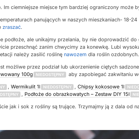
te. Im ciemniejsze miejsce tym bardziej ograniczony może by
temperaturach panujących w naszych mieszkaniach- 18-24 s
ie
zraszać
.
e podłoże, ale unikajmy przelania, by nie doprowadzić do 
kowicie przeschnąć zanim chwycimy za konewkę. Lubi wysok
acji należy zasilić roślinę
nawozem
dla roślin ozdobnych.
t możliwe przez podział lub ukorzenienie ciętych sadzone
tywowany 100g
aby zapobiegać zakwitaniu wo
NIEDOSTĘPNY
,
Wermikulit 1l
,
Chipsy kokosowe 1l
NY
NIEDOSTĘPNY
NIED
,
Podłoże do obrazkowatych – Zestaw DIY 15l
DOSTĘPNY
NI
cie jak i sok z rośliny są trujące. Trzymajmy ją z dala od n