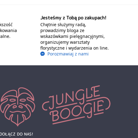
Jesteśmy z Tobą po zakupach!
kszość
Chętnie służymy radą,
akowania
prowadzimy bloga ze
alne.
wskazówkami pielęgnacyjnymi,
organizujemy warsztaty
florystyczne i wydarzenia on line.
Porozmawiaj z nami
DOŁĄCZ DO NAS!