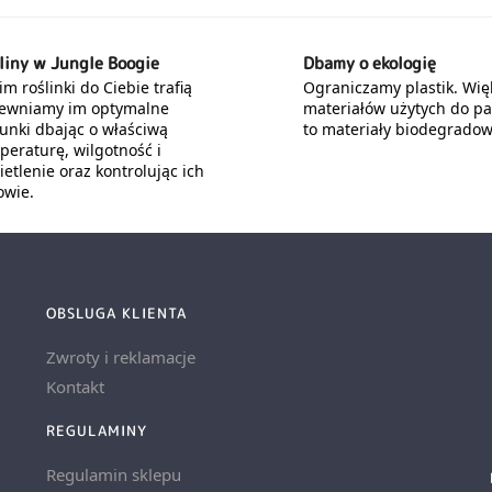
liny w Jungle Boogie
Dbamy o ekologię
m roślinki do Ciebie trafią
Ograniczamy plastik. Wię
ewniamy im optymalne
materiałów użytych do p
unki dbając o właściwą
to materiały biodegradow
peraturę, wilgotność i
etlenie oraz kontrolując ich
owie.
OBSLUGA KLIENTA
Zwroty i reklamacje
Kontakt
REGULAMINY
Regulamin sklepu