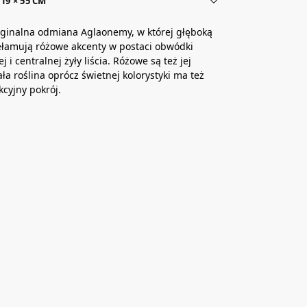
19 × 55 CM
yginalna odmiana Aglaonemy, w której głęboką
ełamują różowe akcenty w postaci obwódki
 i centralnej żyły liścia. Różowe są też jej
ała roślina oprócz świetnej kolorystyki ma też
kcyjny pokrój.