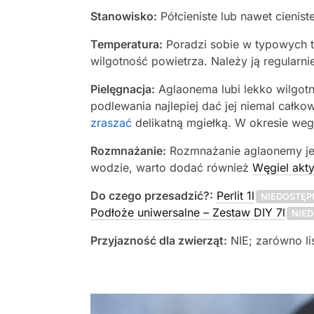
Stanowisko:
Półcieniste lub nawet cienis
Temperatura:
Poradzi sobie w typowych 
wilgotność powietrza. Należy ją regularn
Pielęgnacja:
Aglaonema lubi lekko wilgotn
podlewania najlepiej dać jej niemal cał
zraszać
delikatną mgiełką. W okresie weget
Rozmnażanie:
Rozmnażanie aglaonemy jes
wodzie, warto dodać również
Węgiel ak
Do czego przesadzić?:
Perlit 1l
NIEDOSTĘP
Podłoże uniwersalne – Zestaw DIY 7l
NIE
Przyjazność dla zwierząt:
NIE; zarówno liś