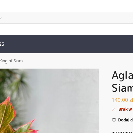
25
ing of Siam
Agl
Sia
149,00
z
Brak w
Dodaj d