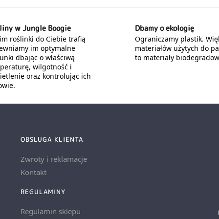
liny w Jungle Boogie
Dbamy o ekologię
m roślinki do Ciebie trafią
Ograniczamy plastik. Wię
ewniamy im optymalne
materiałów użytych do p
unki dbając o właściwą
to materiały biodegradow
peraturę, wilgotność i
etlenie oraz kontrolując ich
owie.
OBSLUGA KLIENTA
Zwroty i reklamacje
Kontakt
REGULAMINY
Regulamin sklepu