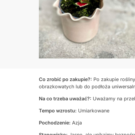
Co zrobić po zakupie?:
Po zakupie roślin
obrazkowatych lub do podłoża uniwersaln
Na co trzeba uważać?:
Uważamy na przela
Tempo wzrostu:
Umiarkowane
Pochodzenie:
Azja
Stanowisko:
Jasne, ale unikajmy bezpośr