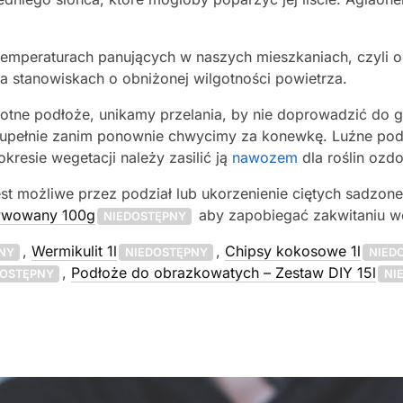
emperaturach panujących w naszych mieszkaniach, czyli o
a stanowiskach o obniżonej wilgotności powietrza.
otne podłoże, unikamy przelania, by nie doprowadzić do g
zupełnie zanim ponownie chwycimy za konewkę. Luźne po
kresie wegetacji należy zasilić ją
nawozem
dla roślin ozd
t możliwe przez podział lub ukorzenienie ciętych sadzone
tywowany 100g
aby zapobiegać zakwitaniu wo
NIEDOSTĘPNY
,
Wermikulit 1l
,
Chipsy kokosowe 1l
NY
NIEDOSTĘPNY
NIED
,
Podłoże do obrazkowatych – Zestaw DIY 15l
DOSTĘPNY
NI