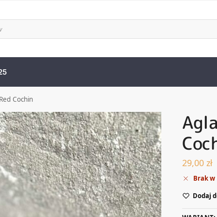
25
Red Cochin
Agl
Coc
29,00
zł
Brak w
Dodaj d