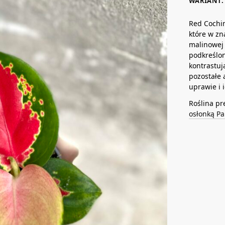
WARIANT: 
Red Cochi
które w zn
malinowej 
podkreślon
kontrastuj
pozostałe 
uprawie i 
Roślina pr
osłonką Pa