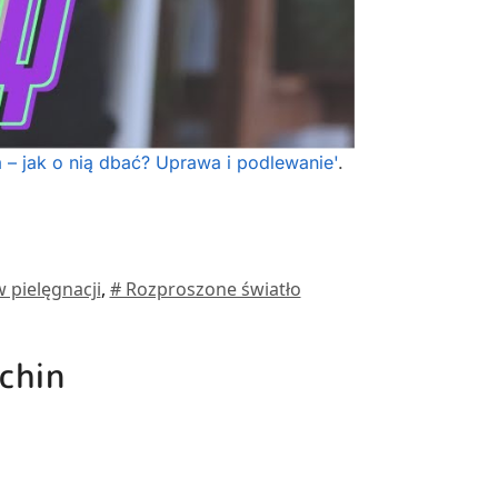
– jak o nią dbać? Uprawa i podlewanie'
.
 pielęgnacji
,
# Rozproszone światło
ochin