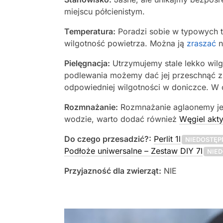
miejscu półcienistym.
Temperatura:
Poradzi sobie w typowych t
wilgotność powietrza. Można ją
zraszać
n
Pielęgnacja:
Utrzymujemy stale lekko wilg
podlewania możemy dać jej przeschnąć 
odpowiedniej wilgotności w doniczce. W o
Rozmnażanie:
Rozmnażanie aglaonemy jes
wodzie, warto dodać również
Węgiel ak
Do czego przesadzić?:
Perlit 1l
NIEDOSTĘP
Podłoże uniwersalne – Zestaw DIY 7l
NIE
Przyjazność dla zwierząt:
NIE