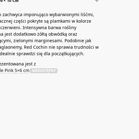
6 × 10 CM
n zachwyca imponująco wybarwionymi liśćmi,
acznej części pokryte są plamkami w kolorze
czerwieni. Intensywna barwa rośliny
a jest dodatkowo żółtą obwódką oraz
ącymi, zielonymi marginesami. Podobnie jak
aglaonemy, Red Cochin nie sprawia trudności w
idealnie sprawdzi się dla początkujących.
ezentowana jest z
le Pink 5×6 cm
NIEDOSTĘPNY