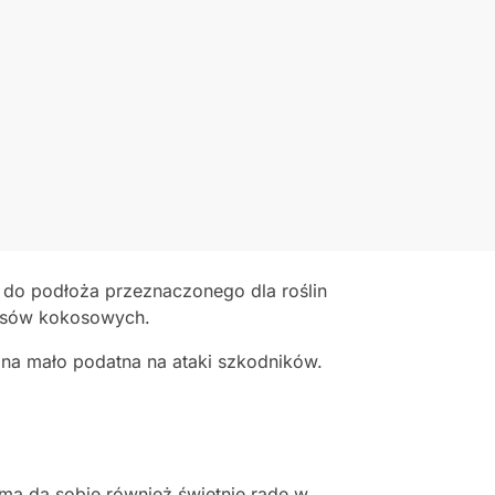
 do podłoża przeznaczonego dla roślin
hipsów kokosowych.
na mało podatna na ataki szkodników.
ema da sobie również świetnie radę w