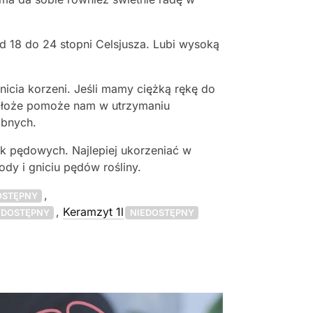
d 18 do 24 stopni Celsjusza. Lubi wysoką
nicia korzeni. Jeśli mamy ciężką rękę do
dłoże pomoże nam w utrzymaniu
obnych.
k pędowych. Najlepiej ukorzeniać w
dy i gniciu pędów rośliny.
,
OSTĘPNY
,
Keramzyt 1l
EDOSTĘPNY
NIEDOSTĘPNY