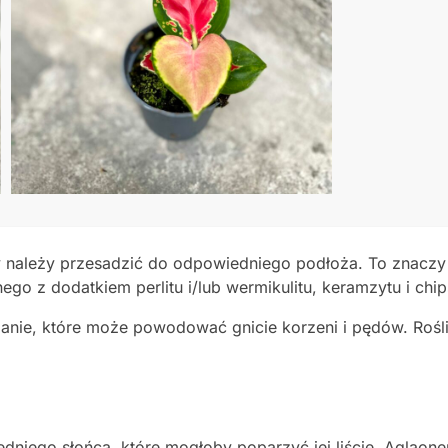
y należy przesadzić do odpowiedniego podłoża. To znaczy
ego z dodatkiem perlitu i/lub wermikulitu, keramzytu i c
nie, które może powodować gnicie korzeni i pędów. Rośli
edniego słońca, które mogłoby poparzyć jej liście. Aglaon