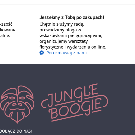
Jesteśmy z Tobą po zakupach!
kszość
Chętnie służymy radą,
akowania
prowadzimy bloga ze
alne.
wskazówkami pielęgnacyjnymi,
organizujemy warsztaty
florystyczne i wydarzenia on line.
Porozmawiaj z nami
DOŁĄCZ DO NAS!