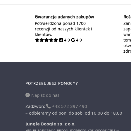
Gwarancja udanych zakupów
Roś
Potwierdzona ponad 1700
Zani
recenzji od naszych klientek i
zap
klientów.
war
4.9
4.9
tem
oświ
zdr
POTRZEBUJESZ POMOCY?
Napisz do nas
Zadzwoń:
+48 572 397 490
– odbieramy od pon. do sob. od 10.00 do 18.00
Jungle Boogie sp. z o.o.
NIP: PL 8943178419, REGON: 520769790, KRS: 0000941075 Sąd