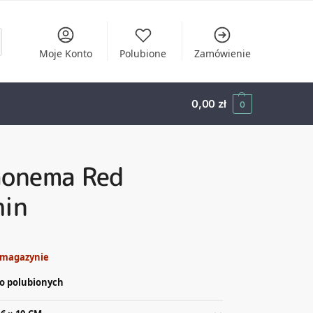
Moje Konto
Polubione
Zamówienie
0,00
zł
0
aonema Red
hin
 magazynie
o polubionych