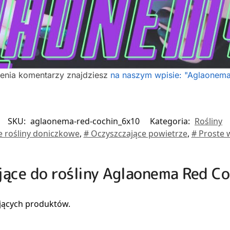
ienia komentarzy znajdziesz
na naszym wpisie: "Aglaonema 
SKU:
aglaonema-red-cochin_6x10
Kategoria:
Rośliny
e rośliny doniczkowe
,
# Oczyszczające powietrze
,
# Proste w
ujące do rośliny Aglaonema Red C