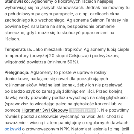
Stanowisko:
Aglaonemy o kolorowych liściach najlepiej
wybarwiają się na jasnych stanowiskach. Jednak nie mówimy tu
o południowym palącym parapecie, a o np. okolicach okna
zachodniego lub wschodniego. Aglaonema Salmon Fantasy nie
powinna być narażana na silne, bezpośrednie promienie
słoneczne, gdyż może się to skończyć poparzeniami na
liściach.
Temperatura:
Jako mieszanki tropików, Aglaonemy lubią ciepłe
temperatury (powyżej 20 stopni Celsjusza) i podwyższoną
wilgotność powietrza (minimum 50%).
Pielęgnacja:
Aglaonemy to proste w uprawie rośliny
doniczkowe, nadające się nawet dla początkujących
roślinomaniaków. Ważne jest jednak, żeby ich nie przelewać,
bo bardzo szybko zareagują żółknięciem liści. Przed kolejną
dawką wody pozwólmy podłożu wyschnąć na całej głębokości
(sprawdzisz to wkładając palec na głębokość korzeni lub za
pomocą
Higrometr 3w1 Glebowy
). Nie pozwólmy
NIEDOSTĘPNY
również podłożu całkowicie wyschnąć na wiór. Jeśli chodzi o
nawożenie - wiosną i latem pamiętajmy o regularnych dawkach
odżywki
o zrównoważonym NPK. Natomiast jesienią i zimą, jeśli