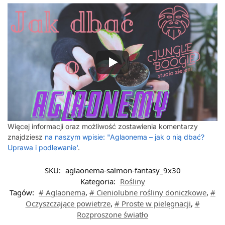
Więcej informacji oraz możliwość zostawienia komentarzy
znajdziesz
na naszym wpisie: "Aglaonema – jak o nią dbać?
Uprawa i podlewanie'
.
SKU:
aglaonema-salmon-fantasy_9x30
Kategoria:
Rośliny
Tagów:
# Aglaonema
,
# Cieniolubne rośliny doniczkowe
,
#
Oczyszczające powietrze
,
# Proste w pielęgnacji
,
#
Rozproszone światło