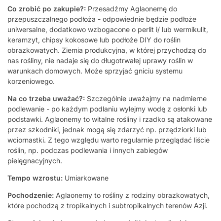
Co zrobić po zakupie?:
Przesadźmy Aglaonemę do
przepuszczalnego podłoża - odpowiednie będzie podłoże
uniwersalne, dodatkowo wzbogacone o perlit i/ lub wermikulit,
keramzyt, chipsy kokosowe lub podłoże DIY do roślin
obrazkowatych. Ziemia produkcyjna, w której przychodzą do
nas rośliny, nie nadaje się do długotrwałej uprawy roślin w
warunkach domowych. Może sprzyjać gniciu systemu
korzeniowego.
Na co trzeba uważać?:
Szczególnie uważajmy na nadmierne
podlewanie - po każdym podlaniu wylejmy wodę z osłonki lub
podstawki. Aglaonemy to witalne rośliny i rzadko są atakowane
przez szkodniki, jednak mogą się zdarzyć np. przędziorki lub
wciornastki. Z tego względu warto regularnie przeglądać liście
roślin, np. podczas podlewania i innych zabiegów
pielęgnacyjnych.
Tempo wzrostu:
Umiarkowane
Pochodzenie:
Aglaonemy to rośliny z rodziny obrazkowatych,
które pochodzą z tropikalnych i subtropikalnych terenów Azji.