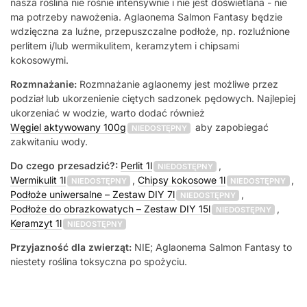
nasza roślina nie rośnie intensywnie i nie jest doświetlana - nie
ma potrzeby nawożenia. Aglaonema Salmon Fantasy będzie
wdzięczna za luźne, przepuszczalne podłoże, np. rozluźnione
perlitem i/lub wermikulitem, keramzytem i chipsami
kokosowymi.
Rozmnażanie:
Rozmnażanie aglaonemy jest możliwe przez
podział lub ukorzenienie ciętych sadzonek pędowych. Najlepiej
ukorzeniać w wodzie, warto dodać również
Węgiel aktywowany 100g
aby zapobiegać
NIEDOSTĘPNY
zakwitaniu wody.
Do czego przesadzić?:
Perlit 1l
,
NIEDOSTĘPNY
Wermikulit 1l
,
Chipsy kokosowe 1l
,
NIEDOSTĘPNY
NIEDOSTĘPNY
Podłoże uniwersalne – Zestaw DIY 7l
,
NIEDOSTĘPNY
Podłoże do obrazkowatych – Zestaw DIY 15l
,
NIEDOSTĘPNY
Keramzyt 1l
NIEDOSTĘPNY
Przyjazność dla zwierząt:
NIE; Aglaonema Salmon Fantasy to
niestety roślina toksyczna po spożyciu.