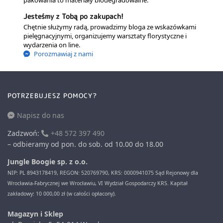
pakowania to materiały biodegradowalne.
Jesteśmy z Tobą po zakupach!
Chętnie służymy radą, prowadzimy bloga ze wskazówkami
pielęgnacyjnymi, organizujemy warsztaty florystyczne i
wydarzenia on line.
Porozmawiaj z nami
POTRZEBUJESZ POMOCY?
Napisz do nas
Zadzwoń:
+48 572 397 490
– odbieramy od pon. do sob. od 10.00 do 18.00
Jungle Boogie sp. z o.o.
NIP: PL 8943178419, REGON: 520769790, KRS: 0000941075 Sąd Rejonowy dla
Wrocławia-Fabrycznej we Wrocławiu, VI Wydział Gospodarczy KRS. Kapitał
zakładowy: 10 000,00 zł (w całości opłacony).
Magazyn i Sklep