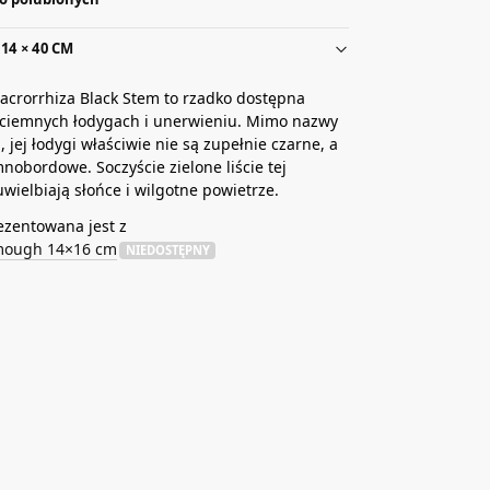
14 × 40 CM
acrorrhiza Black Stem to rzadko dostępna
 ciemnych łodygach i unerwieniu. Mimo nazwy
, jej łodygi właściwie nie są zupełnie czarne, a
mnobordowe. Soczyście zielone liście tej
uwielbiają słońce i wilgotne powietrze.
ezentowana jest z
mough 14×16 cm
NIEDOSTĘPNY