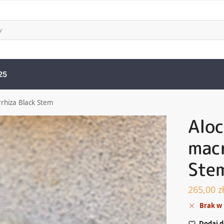
25
rrhiza Black Stem
Aloc
macr
Ste
265,00
z
Brak w
Dodaj d