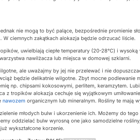
, jednak nie mogą to być palące, bezpośrednie promienie s
. W ciemnych zakątkach alokazja będzie odrzucać liście.
tropików, uwielbiają ciepłe temperatury (20-28°C) i wysok
warzystwa nawilżacza lub miejsca w domowej szklarni.
ilgotne, ale uważajmy by jej nie przelewać i nie dopuszcz
e wciąż będzie delikatnie wilgotne. Zbyt mocne podlewani
ziemię np. chipsami kokosowymi, perlitem, keramzytem. Lub
ca z tropików alokazja cechuje się wyjątkowym umiłowani
e
nawozem
organicznym lub mineralnym. Rośliny te mają
elenie młodych bulw i ukorzenienie ich. Możemy do teg
iemy oddzielać bulw wyrosną one jako samodzielne rośliny,
już wykształcone korzenie.