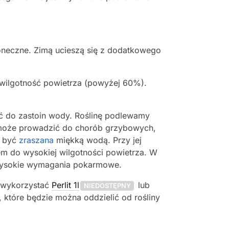
łoneczne. Zimą ucieszą się z dodatkowego
ą wilgotność powietrza (powyżej 60%).
ać do zastoin wody. Roślinę podlewamy
e może prowadzić do chorób grzybowych,
i być
zraszana
miękką wodą. Przy jej
em do wysokiej wilgotności powietrza. W
 wysokie wymagania pokarmowe.
o wykorzystać
Perlit 1l
lub
NIEDOSTĘPNY
 które będzie można oddzielić od rośliny