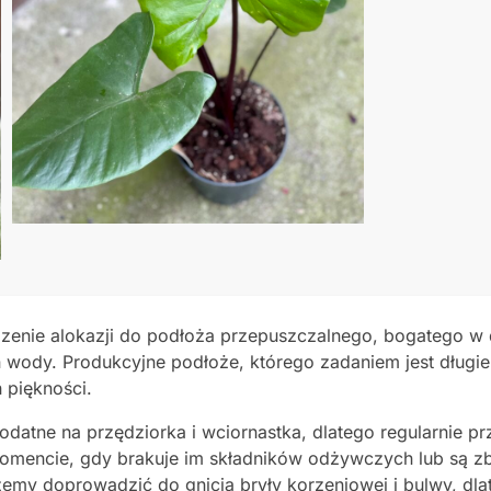
enie alokazji do podłoża przepuszczalnego, bogatego w do
n wody. Produkcyjne podłoże, którego zadaniem jest długie
 piękności.
datne na przędziorka i wciornastka, dlatego regularnie prz
encie, gdy brakuje im składników odżywczych lub są zby
emy doprowadzić do gnicia bryły korzeniowej i bulwy, dl