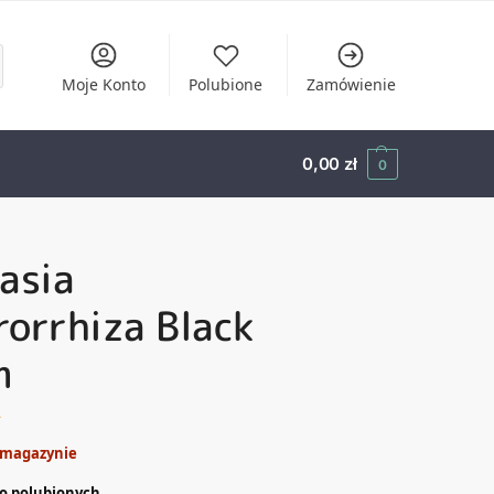
Moje Konto
Polubione
Zamówienie
0,00
zł
0
asia
orrhiza Black
m
ł
 magazynie
o polubionych