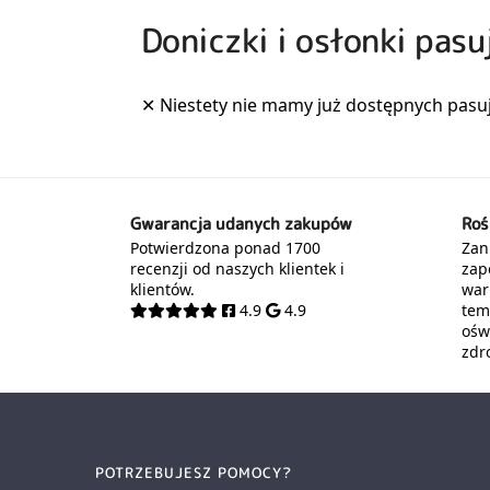
Doniczki i osłonki pasu
Gwarancja udanych zakupów
Roś
Potwierdzona ponad 1700
Zani
recenzji od naszych klientek i
zap
klientów.
war
4.9
4.9
tem
oświ
zdr
POTRZEBUJESZ POMOCY?