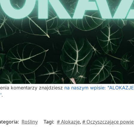
ienia komentarzy znajdziesz
na naszym wpisie: "ALOKAZJE 
'
.
ategoria:
Rośliny
Tagi:
# Alokazje
,
# Oczyszczające powie