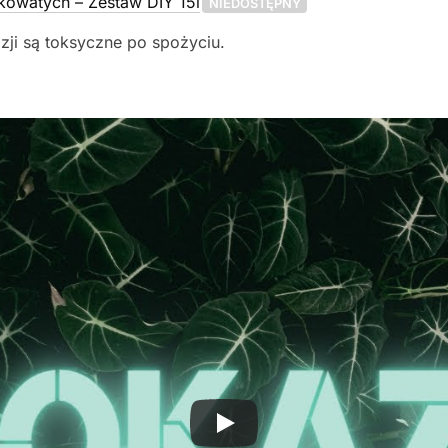
kowatych – Zestaw DIY 15l
NIEDOSTĘPNY
kazji są toksyczne po spożyciu.