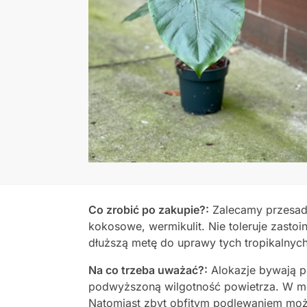
Co zrobić po zakupie?:
Zalecamy przesadz
kokosowe, wermikulit. Nie toleruje zastoi
dłuższą metę do uprawy tych tropikalnych
Na co trzeba uważać?:
Alokazje bywają po
podwyższoną wilgotność powietrza. W mom
Natomiast zbyt obfitym podlewaniem moż