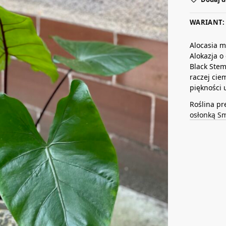
WARIANT: 
Alocasia m
Alokazja o
Black Stem
raczej cie
piękności 
Roślina pr
osłonką S