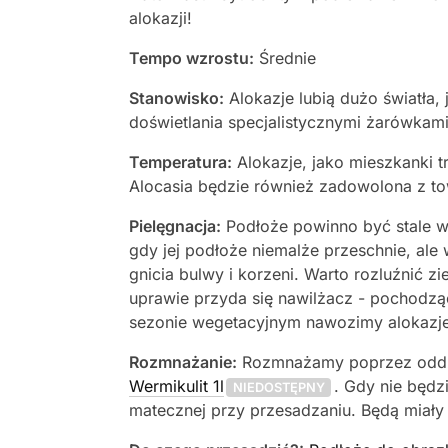
alokazji!
Tempo wzrostu:
Średnie
Stanowisko:
Alokazje lubią dużo światła
doświetlania specjalistycznymi żarówkami
Temperatura:
Alokazje, jako mieszkanki 
Alocasia będzie również zadowolona z to
Pielęgnacja:
Podłoże powinno być stale w
gdy jej podłoże niemalże przeschnie, al
gnicia bulwy i korzeni. Warto rozluźnić 
uprawie przyda się nawilżacz - pochodzą
sezonie wegetacyjnym nawozimy alokazj
Rozmnażanie:
Rozmnażamy poprzez oddzi
Wermikulit 1l
. Gdy nie będz
NIEDOSTĘPNY
matecznej przy przesadzaniu. Będą miały 