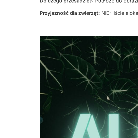
Do czego przesadzić?:
Podłoże do obraz
Przyjazność dla zwierząt:
NIE; liście alo