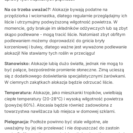
Na co trzeba uważać?:
Alokazje bywają podatne na
przędziorka i wciornastka, dlatego regularnie przeglądajmy ich
liście i utrzymujmy podwyższoną wilgotność powietrza. W
momencie, gdy brakuje im składników odżywczych lub są zbyt
skąpo podlewane - mogą tracić liście. Natomiast zbyt obfitym
podlewaniem możemy doprowadzić do gnicia bryły
korzeniowej i bulwy, dlatego ważne jest wyważone podlewanie
alokazji! Nie stawiamy tych roślin w przeciągu!
Stanowisko:
Alokazje lubią dużo światła, jednak nie mogą to
być palące, bezpośrednie promienie słoneczne. Zimą ucieszą
się z dodatkowego doświetlania specjalistycznymi żarówkami.
W ciemnych zakątkach alokazja będzie odrzucać liście.
Temperatura:
Alokazje, jako mieszkanki tropików, uwielbiają
ciepłe temperatury (20-28°C) i wysoką wilgotność powietrza
(powyżej 60%). Alocasia będzie również zadowolona z
towarzystwa nawilżacza lub miejsca w domowej szklarni.
Pielęgnacja:
Podłoże powinno być stale wilgotne, ale
uważajmy by jej nie przelewać i nie dopuszczać do zastoin