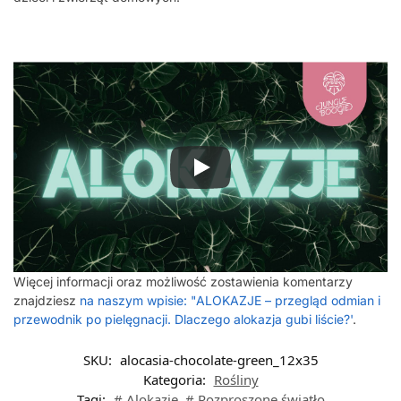
Więcej informacji oraz możliwość zostawienia komentarzy
znajdziesz
na naszym wpisie: "ALOKAZJE – przegląd odmian i
przewodnik po pielęgnacji. Dlaczego alokazja gubi liście?'
.
SKU:
alocasia-chocolate-green_12x35
Kategoria:
Rośliny
Tagi:
# Alokazje
,
# Rozproszone światło