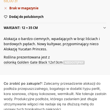
68,00
zł
Brak w magazynie
Dodaj do polubionych
WARIANT: 12 × 35 CM
Alokazja o bardzo ciemnych, wpadających w brąz liściach i
bordowych pędach. Nowy kultywar, przypominający nieco
Alokazję Yucatan Princess.
Roślina prezentowana jest z
osłonką Golden Gate Black 12x13cm
NIEDOSTĘPNY
Co zrobić po zakupie?:
Zalecamy przesadzenie alokazji do
podłoża przepuszczalnego, bogatego w dodatki typu perlit,
kora sosnowa, chipsy kokosowe, wermikulit. Nie toleruje zastoin
wody. Produkcyjne podłoże, którego zadaniem jest długie
utrzymywanie wilgoci nie nadaje się na dłuższą metę do
uprawy tych tropikalnych piękności.