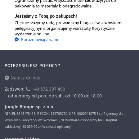
Ograniczamy plastik. Większość materiałów użytych do
pakowania to materiały biodegradowalne.
Jesteśmy z Tobą po zakupach!
Chętnie służymy radą, prowadzimy bloga ze wskazówkami
pielęgnacyjnymi, organizujemy warsztaty florystyczne i
wydarzenia on line.
Porozmawiaj z nami
POTRZEBUJESZ POMOCY?
Napisz do nas
Zadzwoń:
+48 572 397 490
– odbieramy od pon. do sob. od 10.00 do 18.00
Jungle Boogie sp. z o.o.
NIP: PL 8943178419, REGON: 520769790, KRS: 0000941075 Sąd Rejonowy dla
Wrocławia-Fabrycznej we Wrocławiu, VI Wydział Gospodarczy KRS. Kapitał
zakładowy: 10 000,00 zł (w całości opłacony).