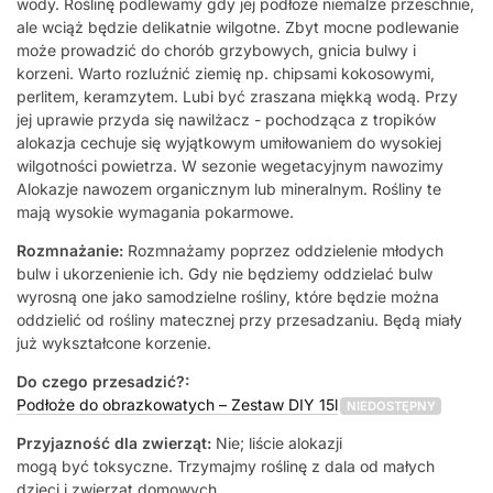
wody. Roślinę podlewamy gdy jej podłoże niemalże przeschnie,
ale wciąż będzie delikatnie wilgotne. Zbyt mocne podlewanie
może prowadzić do chorób grzybowych, gnicia bulwy i
korzeni. Warto rozluźnić ziemię np. chipsami kokosowymi,
perlitem, keramzytem. Lubi być zraszana miękką wodą. Przy
jej uprawie przyda się nawilżacz - pochodząca z tropików
alokazja cechuje się wyjątkowym umiłowaniem do wysokiej
wilgotności powietrza. W sezonie wegetacyjnym nawozimy
Alokazje nawozem organicznym lub mineralnym. Rośliny te
mają wysokie wymagania pokarmowe.
Rozmnażanie:
Rozmnażamy poprzez oddzielenie młodych
bulw i ukorzenienie ich. Gdy nie będziemy oddzielać bulw
wyrosną one jako samodzielne rośliny, które będzie można
oddzielić od rośliny matecznej przy przesadzaniu. Będą miały
już wykształcone korzenie.
Do czego przesadzić?:
Podłoże do obrazkowatych – Zestaw DIY 15l
NIEDOSTĘPNY
Przyjazność dla zwierząt:
Nie; liście alokazji
mogą być toksyczne. Trzymajmy roślinę z dala od małych
dzieci i zwierząt domowych.