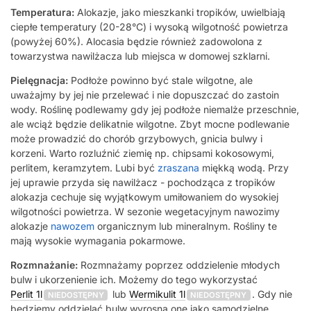
Temperatura:
Alokazje, jako mieszkanki tropików, uwielbiają
ciepłe temperatury (20-28°C) i wysoką wilgotność powietrza
(powyżej 60%). Alocasia będzie również zadowolona z
towarzystwa nawilżacza lub miejsca w domowej szklarni.
Pielęgnacja:
Podłoże powinno być stale wilgotne, ale
uważajmy by jej nie przelewać i nie dopuszczać do zastoin
wody. Roślinę podlewamy gdy jej podłoże niemalże przeschnie,
ale wciąż będzie delikatnie wilgotne. Zbyt mocne podlewanie
może prowadzić do chorób grzybowych, gnicia bulwy i
korzeni. Warto rozluźnić ziemię np. chipsami kokosowymi,
perlitem, keramzytem. Lubi być
zraszana
miękką wodą. Przy
jej uprawie przyda się nawilżacz - pochodząca z tropików
alokazja cechuje się wyjątkowym umiłowaniem do wysokiej
wilgotności powietrza. W sezonie wegetacyjnym nawozimy
alokazje
nawozem
organicznym lub mineralnym. Rośliny te
mają wysokie wymagania pokarmowe.
Rozmnażanie:
Rozmnażamy poprzez oddzielenie młodych
bulw i ukorzenienie ich. Możemy do tego wykorzystać
Perlit 1l
lub
Wermikulit 1l
. Gdy nie
NIEDOSTĘPNY
NIEDOSTĘPNY
będziemy oddzielać bulw wyrosną one jako samodzielne