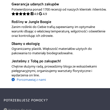
Gwarancja udanych zakupów
Potwierdzona ponad 1700 recenzji od naszych klientek i klientów.
4.9
4.9
Rośliny w Jungle Boogie
Zanim roślinki do Ciebie trafią zapewniamy im optymalne
warunki dbając o właściwą temperaturę, wilgotność i oświetlenie
oraz kontrolując ich zdrowie.
Dbamy o ekologię
Ograniczamy plastik. Większość materiałów użytych do
pakowania to materiały biodegradowalne.
Jesteśmy z Tobą po zakupach!
Chętnie służymy radą, prowadzimy bloga ze wskazówkami
pielęgnacyjnymi, organizujemy warsztaty florystyczne i
wydarzenia on line.
Porozmawiaj z nami
POTRZEBUJESZ POMOCY?
Napisz do nas