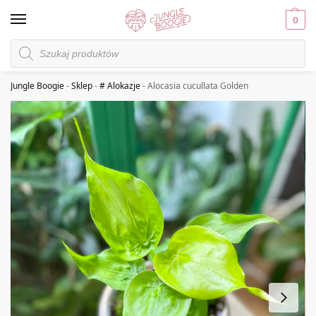
0
Jungle Boogie
-
Sklep
-
# Alokazje
-
Alocasia cucullata Golden