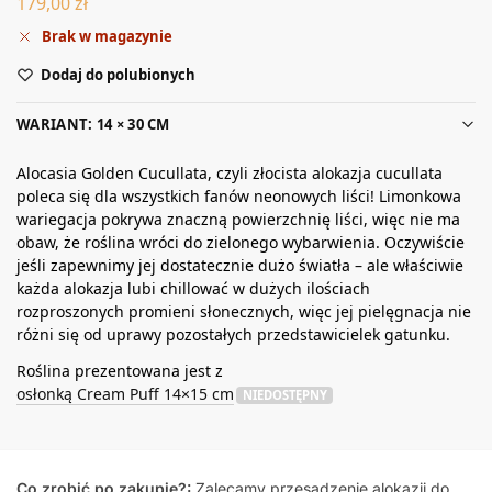
179,00
zł
Brak w magazynie
Dodaj do polubionych
WARIANT: 14 × 30 CM
Alocasia Golden Cucullata, czyli złocista alokazja cucullata
poleca się dla wszystkich fanów neonowych liści! Limonkowa
wariegacja pokrywa znaczną powierzchnię liści, więc nie ma
obaw, że roślina wróci do zielonego wybarwienia. Oczywiście
jeśli zapewnimy jej dostatecznie dużo światła – ale właściwie
każda alokazja lubi chillować w dużych ilościach
rozproszonych promieni słonecznych, więc jej pielęgnacja nie
różni się od uprawy pozostałych przedstawicielek gatunku.
Roślina prezentowana jest z
osłonką Cream Puff 14×15 cm
NIEDOSTĘPNY
Co zrobić po zakupie?:
Zalecamy przesadzenie alokazji do