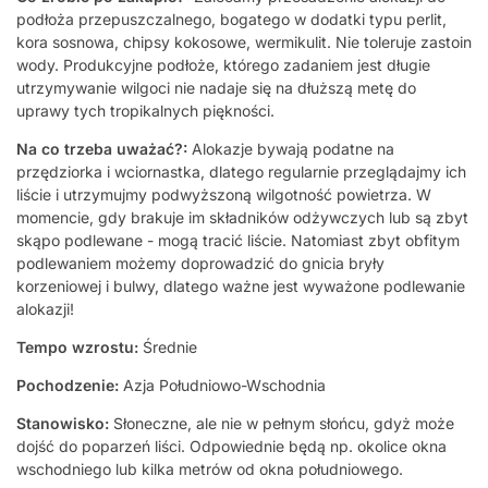
podłoża przepuszczalnego, bogatego w dodatki typu perlit,
kora sosnowa, chipsy kokosowe, wermikulit. Nie toleruje zastoin
wody. Produkcyjne podłoże, którego zadaniem jest długie
utrzymywanie wilgoci nie nadaje się na dłuższą metę do
uprawy tych tropikalnych piękności.
Na co trzeba uważać?:
Alokazje bywają podatne na
przędziorka i wciornastka, dlatego regularnie przeglądajmy ich
liście i utrzymujmy podwyższoną wilgotność powietrza. W
momencie, gdy brakuje im składników odżywczych lub są zbyt
skąpo podlewane - mogą tracić liście. Natomiast zbyt obfitym
podlewaniem możemy doprowadzić do gnicia bryły
korzeniowej i bulwy, dlatego ważne jest wyważone podlewanie
alokazji!
Tempo wzrostu:
Średnie
Pochodzenie:
Azja Południowo-Wschodnia
Stanowisko:
Słoneczne, ale nie w pełnym słońcu, gdyż może
dojść do poparzeń liści. Odpowiednie będą np. okolice okna
wschodniego lub kilka metrów od okna południowego.