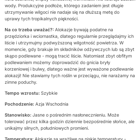
wody. Produkcyjne podłoże, którego zadaniem jest długie
utrzymywanie wilgoci nie nadaje się na dłuższą metę do
uprawy tych tropikalnych piękności.
Na co trzeba uważać?:
Alokazje bywają podatne na
przędziorka i wciornastka, dlatego regularnie przeglądajmy ich
liście i utrzymujmy podwyższoną wilgotność powietrza. W
momencie, gdy brakuje im składników odżywczych lub są zbyt
skąpo podlewane - mogą tracić liście. Natomiast zbyt obfitym
podlewaniem możemy doprowadzić do gnicia bryły
korzeniowej i bulwy, dlatego ważne jest wyważone podlewanie
alokazji! Nie stawiamy tych roślin w przeciągu, nie narażamy na
zimne poduchy.
Tempo wzrostu:
Szybkie
Pochodzenie:
Azja Wschodnia
Stanowisko:
Jasne o pośrednim nasłonecznieniu. Może
tolerować przez kilka godzin dziennie bezpośrednie słońce, ale
unikajmy silnych, południowych promieni.
Temperatura:
Alokazje są wrażliwe na niskie temperatury -