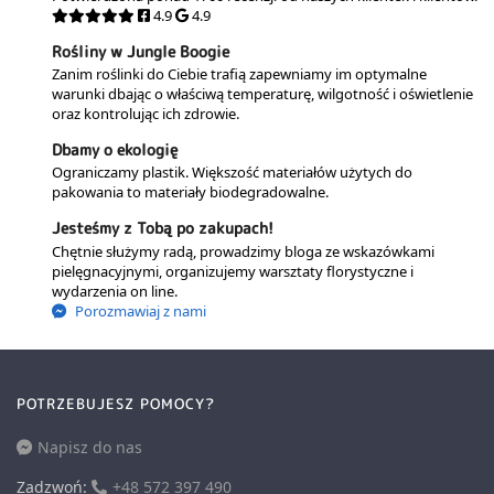
4.9
4.9
Rośliny w Jungle Boogie
Zanim roślinki do Ciebie trafią zapewniamy im optymalne
warunki dbając o właściwą temperaturę, wilgotność i oświetlenie
oraz kontrolując ich zdrowie.
Dbamy o ekologię
Ograniczamy plastik. Większość materiałów użytych do
pakowania to materiały biodegradowalne.
Jesteśmy z Tobą po zakupach!
Chętnie służymy radą, prowadzimy bloga ze wskazówkami
pielęgnacyjnymi, organizujemy warsztaty florystyczne i
wydarzenia on line.
Porozmawiaj z nami
POTRZEBUJESZ POMOCY?
Napisz do nas
Zadzwoń:
+48 572 397 490