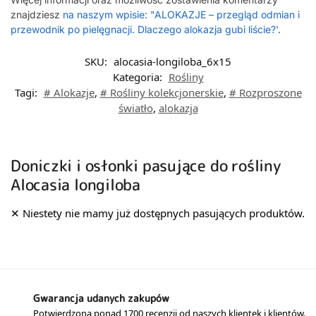
znajdziesz
na naszym wpisie: "ALOKAZJE – przegląd odmian i
przewodnik po pielęgnacji. Dlaczego alokazja gubi liście?'
.
SKU:
alocasia-longiloba_6x15
Kategoria:
Rośliny
Tagi:
# Alokazje
,
# Rośliny kolekcjonerskie
,
# Rozproszone
światło
,
alokazja
Doniczki i osłonki pasujące do rośliny
Alocasia longiloba
Gwarancja udanych zakupów
Potwierdzona ponad 1700 recenzji od naszych klientek i klientów.