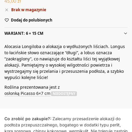
45,00
zł
Brak w magazynie
Dodaj do polubionych
WARIANT: 6 × 15 CM
Alocasia Longiloba o alokazja o wydłużonych liściach. Longus
to łacińskie słowo oznaczające “długi”, a lobus oznacza
“zaokrąglony”, co nawiązuje do kształtu liści tej wyjątkowej
alokazji. Pamiętajmy o wysokiej wilgotności powietrza i
wystrzegajmy się przelania i przesuszenia podłoża, a szybko
wypuści kolejne liście!
Roślina prezentowana jest z
osłonką Picasso 6×7 cm
NIEDOSTĘPNY
Co zrobić po zakupie?:
Zalecamy przesadzenie alokazji do
podłoża przepuszczalnego, bogatego w dodatki typu perlit,
kora sosnowa, chipsy kokosowe, wermikulit. Nie toleruje zastoin