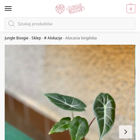
0
Jungle Boogie
-
Sklep
-
# Alokazje
-
Alocasia longiloba