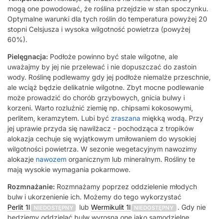
mogą one powodować, że roślina przejdzie w stan spoczynku.
Optymalne warunki dla tych roślin do temperatura powyżej 20
stopni Celsjusza i wysoka wilgotność powietrza (powyżej
60%).
Pielęgnacja:
Podłoże powinno być stale wilgotne, ale
uważajmy by jej nie przelewać i nie dopuszczać do zastoin
wody. Roślinę podlewamy gdy jej podłoże niemalże przeschnie,
ale wciąż będzie delikatnie wilgotne. Zbyt mocne podlewanie
może prowadzić do chorób grzybowych, gnicia bulwy i
korzeni. Warto rozluźnić ziemię np. chipsami kokosowymi,
perlitem, keramzytem. Lubi być
zraszana
miękką wodą. Przy
jej uprawie przyda się nawilżacz - pochodząca z tropików
alokazja cechuje się wyjątkowym umiłowaniem do wysokiej
wilgotności powietrza. W sezonie wegetacyjnym nawozimy
alokazje
nawozem
organicznym lub mineralnym. Rośliny te
mają wysokie wymagania pokarmowe.
Rozmnażanie:
Rozmnażamy poprzez oddzielenie młodych
bulw i ukorzenienie ich. Możemy do tego wykorzystać
Perlit 1l
lub
Wermikulit 1l
. Gdy nie
NIEDOSTĘPNY
NIEDOSTĘPNY
będziemy oddzielać bulw wyrosną one jako samodzielne