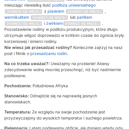
mieszając niewielką ilość
podłoża uniwersalnego
z
piaskiem
,
DOWIEDZ SIĘ WIĘCEJ
DOWIEDZ SIĘ WIĘCEJ
wermikulitem
lub
perlitem
DOWIEDZ SIĘ WIĘCEJ
i
żwirkiem
.
DOWIEDZ SIĘ WIĘCEJ
DOWIEDZ SIĘ WIĘCEJ
Pozostawienie rośliny w podłożu produkcyjnym, które długo
utrzymuje wilgoć doprowadzi w krótkim czasie do zgnicia bryły
korzeniowej i śmierci rośliny.
Nie wiesz jak przesadzać rośliny?
Koniecznie zajrzyj na nasz
post i filmik o
przesadzaniu roślin
.
Na co trzeba uważać?:
Uważajmy na przelanie! Aloesy
zdecydowanie wolną mocniej przeschnąć, niż być nadmiernie
podlewane.
Pochodzenie:
Południowa Afryka
Stanowisko:
Odnajdzie się na naprawdę jasnych
stanowiskach.
Temperatura:
Ze względu na swoje pochodzenie jest
przyzwyczajony do wysokich temperatur i suchego powietrza.
Pielęgnacja:
Latem podlewamy obficie, ale dopiero wtedy gdy