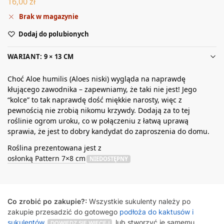
16,00
zł
Brak w magazynie
Dodaj do polubionych
WARIANT: 9 × 13 CM
Choć Aloe humilis (Aloes niski) wygląda na naprawdę
kłującego zawodnika – zapewniamy, że taki nie jest! Jego
“kolce” to tak naprawdę dość miękkie narosty, więc z
pewnością nie zrobią nikomu krzywdy. Dodają za to tej
roślinie ogrom uroku, co w połączeniu z łatwą uprawą
sprawia, że jest to dobry kandydat do zaproszenia do domu.
Roślina prezentowana jest z
osłonką Pattern 7×8 cm
NIEDOSTĘPNY
Co zrobić po zakupie?:
Wszystkie sukulenty należy po
zakupie przesadzić do gotowego
podłoża do kaktusów i
sukulentów
lub stworzyć je samemu
DOWIEDZ SIĘ WIĘCEJ