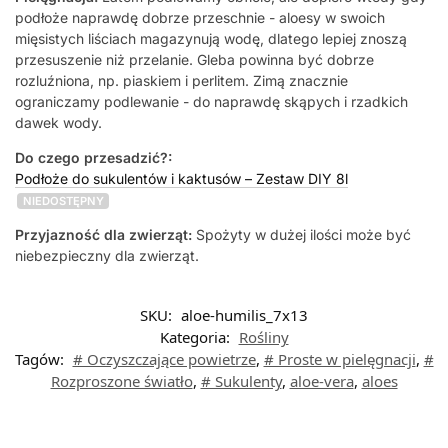
podłoże naprawdę dobrze przeschnie - aloesy w swoich
mięsistych liściach magazynują wodę, dlatego lepiej znoszą
przesuszenie niż przelanie. Gleba powinna być dobrze
rozluźniona, np. piaskiem i perlitem. Zimą znacznie
ograniczamy podlewanie - do naprawdę skąpych i rzadkich
dawek wody.
Do czego przesadzić?:
Podłoże do sukulentów i kaktusów – Zestaw DIY 8l
NIEDOSTĘPNY
Przyjazność dla zwierząt:
Spożyty w dużej ilości może być
niebezpieczny dla zwierząt.
SKU:
aloe-humilis_7x13
Kategoria:
Rośliny
Tagów:
# Oczyszczające powietrze
,
# Proste w pielęgnacji
,
#
Rozproszone światło
,
# Sukulenty
,
aloe-vera
,
aloes