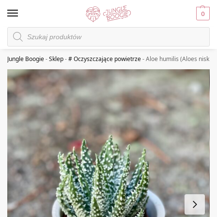
0
Jungle Boogie
-
Sklep
-
# Oczyszczające powietrze
-
Aloe humilis (Aloes niski)