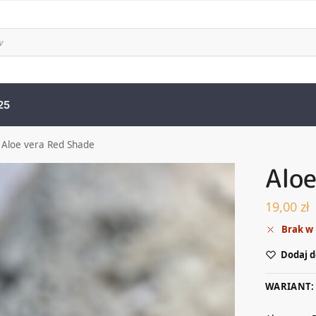
25
-
Aloe vera Red Shade
Aloe
19,00
zł
Brak w
Dodaj d
WARIANT: 