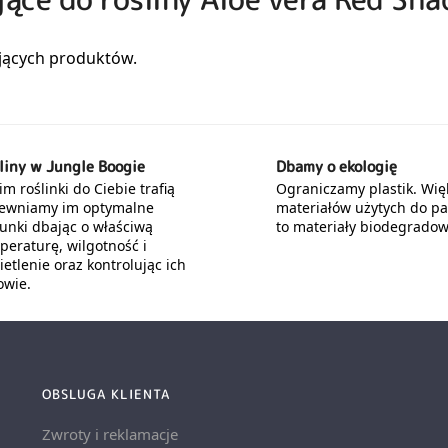
liny w Jungle Boogie
Dbamy o ekologię
m roślinki do Ciebie trafią
Ograniczamy plastik. Wię
ewniamy im optymalne
materiałów użytych do p
unki dbając o właściwą
to materiały biodegradow
peraturę, wilgotność i
etlenie oraz kontrolując ich
owie.
OBSLUGA KLIENTA
Zwroty i reklamacje