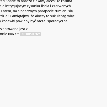
Red Shade to bardzo ciekawy aloes! To roślina
 o intrygującym rysunku liścia i czerwonych
 Latem, na słonecznym parapecie rumieni się
rdziej! Pamiętajmy, że aloesy to sukulenty, więc
 konewki powinny być raczej sporadyczne.
ezentowana jest z
innie 6×6 cm
NIEDOSTĘPNY