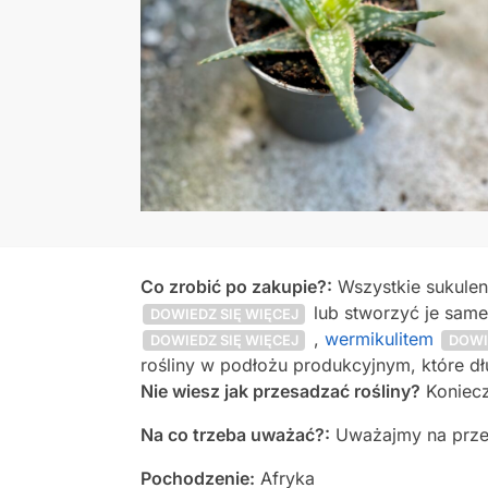
Co zrobić po zakupie?:
Wszystkie sukule
lub stworzyć je same
DOWIEDZ SIĘ WIĘCEJ
,
wermikulitem
DOWIEDZ SIĘ WIĘCEJ
DOWI
rośliny w podłożu produkcyjnym, które dł
Nie wiesz jak przesadzać rośliny?
Konieczn
Na co trzeba uważać?:
Uważajmy na przel
Pochodzenie:
Afryka