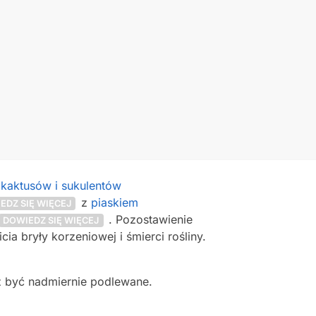
kaktusów i sukulentów
z
piaskiem
EDZ SIĘ WIĘCEJ
. Pozostawienie
DOWIEDZ SIĘ WIĘCEJ
a bryły korzeniowej i śmierci rośliny.
ż być nadmiernie podlewane.