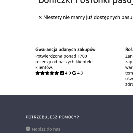
Gwarancja udanych zakupów
Roś
Potwierdzona ponad 1700
Zani
recenzji od naszych klientek i
zap
klientów.
war
4.9
4.9
tem
oświ
zdr
POTRZEBUJESZ POMOCY?
Napisz do nas