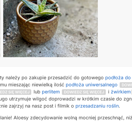
nty należy po zakupie przesadzić do gotowego
podłoża do 
mu mieszając niewielką ilość
podłoża uniwersalnego
DOWI
lub
perlitem
i
żwirkiem
EDZ SIĘ WIĘCEJ
DOWIEDZ SIĘ WIĘCEJ
ugo utrzymuje wilgoć doprowadzi w krótkim czasie do zgnici
ie zajrzyj na nasz post i filmik o
przesadzaniu roślin
.
anie! Aloesy zdecydowanie wolną mocniej przeschnąć, ni