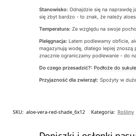
Stanowisko:
Odnajdzie się na naprawdę j
się zbyt bardzo - to znak, że należy aloe
Temperatura:
Ze względu na swoje pocho
Pielęgnacja:
Latem podlewamy obficie, al
magazynują wodę, dlatego lepiej znoszą p
znacznie ograniczamy podlewanie - do n
Do czego przesadzić?:
Podłoże do sukule
Przyjazność dla zwierząt:
Spożyty w dużej
SKU:
aloe-vera-red-shade_6x12
Kategoria:
Rośliny
Doniczki i osłonki pasu