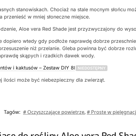
asnych stanowiskach. Chociaż na stale mocnym słońcu może
sa przenieść w mniej słoneczne miejsce.
dzenie, Aloe vera Red Shade jest przyzwyczajony do wysok
e dopiero wtedy gdy podłoże naprawdę dobrze przeschnie -
rzesuszenie niż przelanie. Gleba powinna być dobrze rozlu
aprawdę skąpych i rzadkich dawek wody.
ntów i kaktusów – Zestaw DIY 8l
NIEDOSTĘPNY
 ilości może być niebezpieczny dla zwierząt.
Tagów:
# Oczyszczające powietrze
,
# Proste w pielęgnacj
jące do rośliny Aloe vera Red Sha