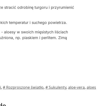
 stracić odrobinę turgoru i przyrumienić
ich temperatur i suchego powietrza.
 aloesy w swoich mięsistych liściach
źniona, np. piaskiem i perlitem. Zimą
i
,
# Rozproszone światło
,
# Sukulenty
,
aloe-vera
,
aloes
de