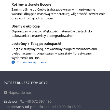
Rośliny w Jungle Boogie
Zanim roślinki do Ciebie trafią zapewniamy im optymalne
warunki dbając o właściwą temperaturę, wilgotność i oświetlenie
oraz kontrolując ich zdrowie.
Dbamy o ekologię
Ograniczamy plastik. Większość materiałów użytych do
pakowania to materiały biodegradowalne.
Jesteśmy z Tobą po zakupach!
Chętnie służymy radą, prowadzimy bloga ze wskazówkami
pielęgnacyjnymi, organizujemy warsztaty florystyczne i
wydarzenia on line.
Porozmawiaj z nami
POTRZEBUJESZ POMOCY?
Napisz do nas
Zadzwoń:
+48 572 397 490
– odbieramy od pon. do sob. od 10.00 do 18.00