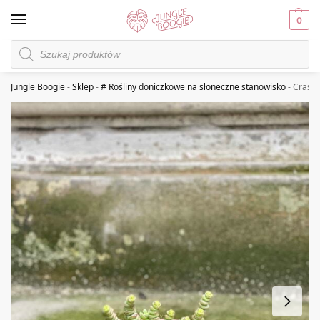
0
Jungle Boogie
-
Sklep
-
# Rośliny doniczkowe na słoneczne stanowisko
-
Crassu