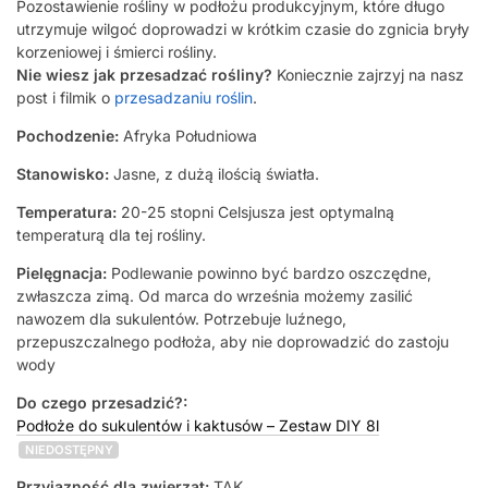
Pozostawienie rośliny w podłożu produkcyjnym, które długo
utrzymuje wilgoć doprowadzi w krótkim czasie do zgnicia bryły
korzeniowej i śmierci rośliny.
Nie wiesz jak przesadzać rośliny?
Koniecznie zajrzyj na nasz
post i filmik o
przesadzaniu roślin
.
Pochodzenie:
Afryka Południowa
Stanowisko:
Jasne, z dużą ilością światła.
Temperatura:
20-25 stopni Celsjusza jest optymalną
temperaturą dla tej rośliny.
Pielęgnacja:
Podlewanie powinno być bardzo oszczędne,
zwłaszcza zimą. Od marca do września możemy zasilić
nawozem dla sukulentów. Potrzebuje luźnego,
przepuszczalnego podłoża, aby nie doprowadzić do zastoju
wody
Do czego przesadzić?:
Podłoże do sukulentów i kaktusów – Zestaw DIY 8l
NIEDOSTĘPNY
Przyjazność dla zwierząt:
TAK