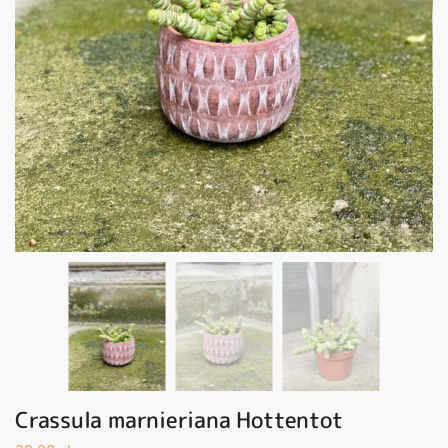
Crassula marnieriana Hottentot