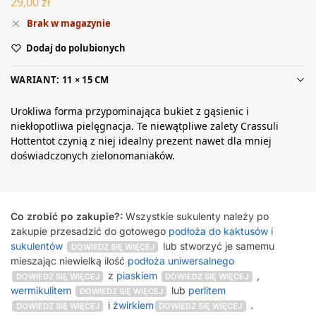
29,00
zł
Brak w magazynie
Dodaj do polubionych
WARIANT: 11 × 15 CM
Urokliwa forma przypominająca bukiet z gąsienic i
niekłopotliwa pielęgnacja. Te niewątpliwe zalety Crassuli
Hottentot czynią z niej idealny prezent nawet dla mniej
doświadczonych zielonomaniaków.
Co zrobić po zakupie?:
Wszystkie sukulenty należy po
zakupie przesadzić do gotowego
podłoża do kaktusów i
sukulentów
lub stworzyć je samemu
DOWIEDZ SIĘ WIĘCEJ
mieszając niewielką ilość
podłoża uniwersalnego
z
piaskiem
,
DOWIEDZ SIĘ WIĘCEJ
DOWIEDZ SIĘ WIĘCEJ
wermikulitem
lub
perlitem
DOWIEDZ SIĘ WIĘCEJ
i
żwirkiem
.
DOWIEDZ SIĘ WIĘCEJ
DOWIEDZ SIĘ WIĘCEJ