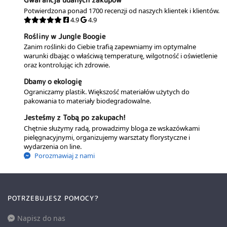
Potwierdzona ponad 1700 recenzji od naszych klientek i klientów.
4.9
4.9
Rośliny w Jungle Boogie
Zanim roślinki do Ciebie trafią zapewniamy im optymalne
warunki dbając o właściwą temperaturę, wilgotność i oświetlenie
oraz kontrolując ich zdrowie.
Dbamy o ekologię
Ograniczamy plastik. Większość materiałów użytych do
pakowania to materiały biodegradowalne.
Jesteśmy z Tobą po zakupach!
Chętnie służymy radą, prowadzimy bloga ze wskazówkami
pielęgnacyjnymi, organizujemy warsztaty florystyczne i
wydarzenia on line.
Porozmawiaj z nami
POTRZEBUJESZ POMOCY?
Napisz do nas