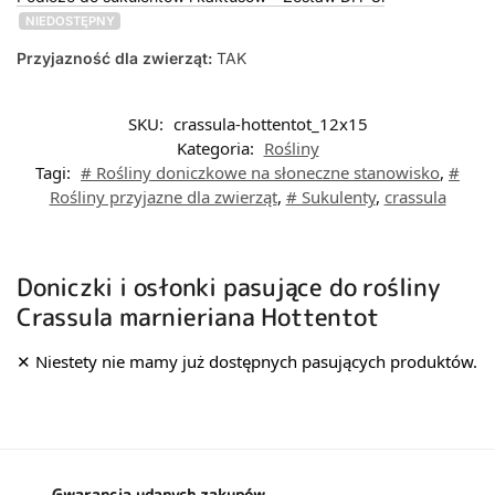
NIEDOSTĘPNY
Przyjazność dla zwierząt:
TAK
SKU:
crassula-hottentot_12x15
Kategoria:
Rośliny
Tagi:
# Rośliny doniczkowe na słoneczne stanowisko
,
#
Rośliny przyjazne dla zwierząt
,
# Sukulenty
,
crassula
Doniczki i osłonki pasujące do rośliny
Crassula marnieriana Hottentot
Gwarancja udanych zakupów