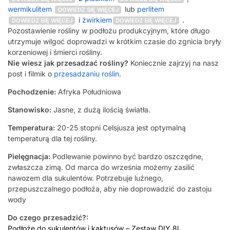
wermikulitem
lub
perlitem
DOWIEDZ SIĘ WIĘCEJ
i
żwirkiem
.
DOWIEDZ SIĘ WIĘCEJ
DOWIEDZ SIĘ WIĘCEJ
Pozostawienie rośliny w podłożu produkcyjnym, które długo
utrzymuje wilgoć doprowadzi w krótkim czasie do zgnicia bryły
korzeniowej i śmierci rośliny.
Nie wiesz jak przesadzać rośliny?
Koniecznie zajrzyj na nasz
post i filmik o
przesadzaniu roślin
.
Pochodzenie:
Afryka Południowa
Stanowisko:
Jasne, z dużą ilością światła.
Temperatura:
20-25 stopni Celsjusza jest optymalną
temperaturą dla tej rośliny.
Pielęgnacja:
Podlewanie powinno być bardzo oszczędne,
zwłaszcza zimą. Od marca do września możemy zasilić
nawozem dla sukulentów. Potrzebuje luźnego,
przepuszczalnego podłoża, aby nie doprowadzić do zastoju
wody
Do czego przesadzić?:
Podłoże do sukulentów i kaktusów – Zestaw DIY 8l