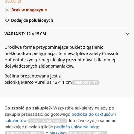
35,00
zł
Brak w magazynie
Dodaj do polubionych
WARIANT: 12 × 15 CM
Urokliwa forma przypominająca bukiet z gąsienic i
niekłopotliwa pielęgnacja. Te niewątpliwe zalety Crassuli
Hottentot czynią z niej idealny prezent nawet dla mniej
doświadczonych zielonomaniaków.
Roślina prezentowana jest z
osłonką Marco Aurelius 12×11 cm
NIEDOSTĘPNY
Co zrobić po zakupie?:
Wszystkie sukulenty należy po
zakupie przesadzić do gotowego
podłoża do kaktusów i
sukulentów
lub stworzyć je samemu
DOWIEDZ SIĘ WIĘCEJ
mieszając niewielką ilość
podłoża uniwersalnego
z
piaskiem
,
DOWIEDZ SIĘ WIĘCEJ
DOWIEDZ SIĘ WIĘCEJ