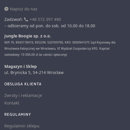
Napisz do nas
Zadzwoń:
+48 572 397 490
– odbieramy od pon. do sob. od 10.00 do 18.00
Jungle Boogie sp. z o.o.
NIP: PL 8943178419, REGON: 520769790, KRS: 0000941075 Sąd Rejonowy dla
Wrocławia-Fabrycznej we Wrocławiu, VI Wydział Gospodarczy KRS. Kapitał
zakładowy: 10 000,00 zł (w całości opłacony).
Magazyn i Sklep
ul. Brynicka 5, 54-214 Wrocław
OBSLUGA KLIENTA
Zwroty i reklamacje
Kontakt
REGULAMINY
Regulamin sklepu