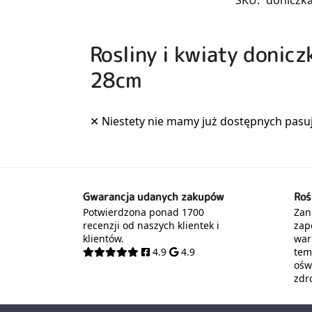
Rosliny i kwiaty donic
28cm
Gwarancja udanych zakupów
Roś
Potwierdzona ponad 1700
Zani
recenzji od naszych klientek i
zap
klientów.
war
4.9
4.9
tem
oświ
zdr