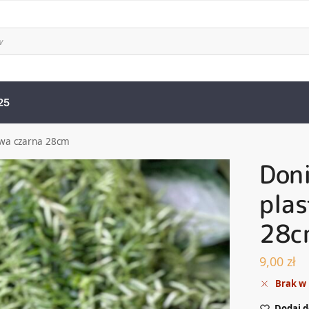
25
owa czarna 28cm
Don
plas
28c
9,00
zł
Brak w
Dodaj d