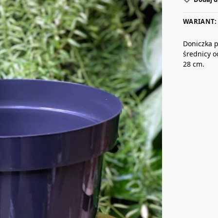
WARIANT:
Doniczka p
średnicy o
28 cm.