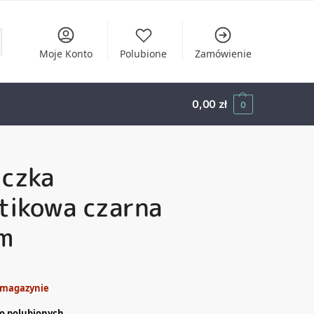
Moje Konto
Polubione
Zamówienie
0,00
zł
0
iczka
tikowa czarna
m
 magazynie
o polubionych