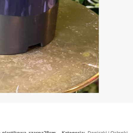
a-plastikowa_czarna28cm
Kategoria:
Doniczki i Osłonki