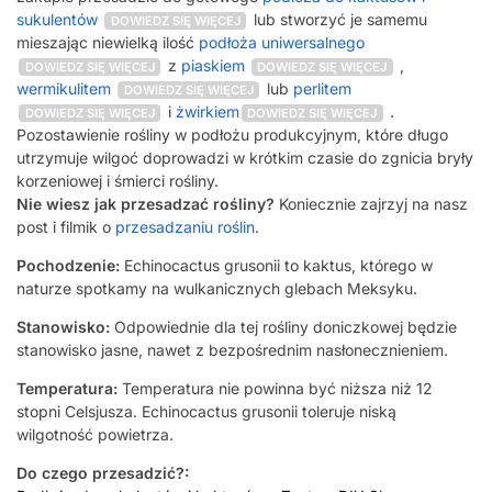
sukulentów
lub stworzyć je samemu
DOWIEDZ SIĘ WIĘCEJ
mieszając niewielką ilość
podłoża uniwersalnego
z
piaskiem
,
DOWIEDZ SIĘ WIĘCEJ
DOWIEDZ SIĘ WIĘCEJ
wermikulitem
lub
perlitem
DOWIEDZ SIĘ WIĘCEJ
i
żwirkiem
.
DOWIEDZ SIĘ WIĘCEJ
DOWIEDZ SIĘ WIĘCEJ
Pozostawienie rośliny w podłożu produkcyjnym, które długo
utrzymuje wilgoć doprowadzi w krótkim czasie do zgnicia bryły
korzeniowej i śmierci rośliny.
Nie wiesz jak przesadzać rośliny?
Koniecznie zajrzyj na nasz
post i filmik o
przesadzaniu roślin
.
Pochodzenie:
Echinocactus grusonii to kaktus, którego w
naturze spotkamy na wulkanicznych glebach Meksyku.
Stanowisko:
Odpowiednie dla tej rośliny doniczkowej będzie
stanowisko jasne, nawet z bezpośrednim nasłonecznieniem.
Temperatura:
Temperatura nie powinna być niższa niż 12
stopni Celsjusza. Echinocactus grusonii toleruje niską
wilgotność powietrza.
Do czego przesadzić?: