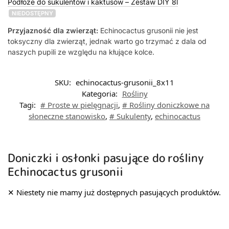
Podłoże do sukulentów i kaktusów – Zestaw DIY 8l
NIEDOSTĘPNY
Przyjazność dla zwierząt:
Echinocactus grusonii nie jest
toksyczny dla zwierząt, jednak warto go trzymać z dala od
naszych pupili ze względu na kłujące kolce.
SKU:
echinocactus-grusonii_8x11
Kategoria:
Rośliny
Tagi:
# Proste w pielęgnacji
,
# Rośliny doniczkowe na
słoneczne stanowisko
,
# Sukulenty
,
echinocactus
Doniczki i osłonki pasujące do rośliny
Echinocactus grusonii