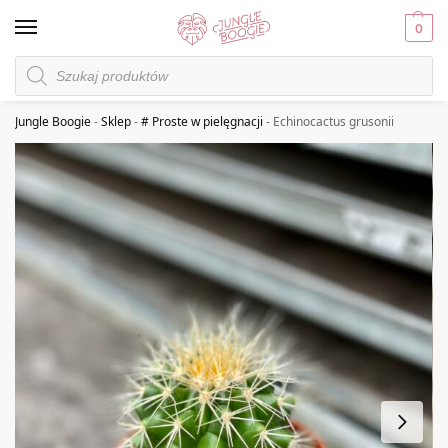
0
Jungle Boogie
-
Sklep
-
# Proste w pielęgnacji
-
Echinocactus grusonii