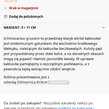
16,00
zł
Brak w magazynie
Dodaj do polubionych
WARIANT: 9 × 11 CM
Echinocactus grusonii to prawdziwy klasyk wśród kaktusów!
Jest endemicznym gatunkiem dla wschodnio-środkowego
Meksyku, należącym do kaktusów beczkowatych. Kulisty pęd
jest przyozdobiony przez złote kolce, a na dorodnych okazach
mogą się pojawić również jasnożółte kwiaty. W uprawie
kaktusów pamiętajmy o oszczędnym podlewaniu, a z
pewnością będą wdzięcznie zdobić wnętrze.
Roślina prezentowana jest z
osłonką Ośmiornica 8×9cm
NIEDOSTĘPNY
Co zrobić po zakupie?:
Wszystkie sukulenty należy po
zakupie przesadzić do gotowego
podłoża do kaktusów i