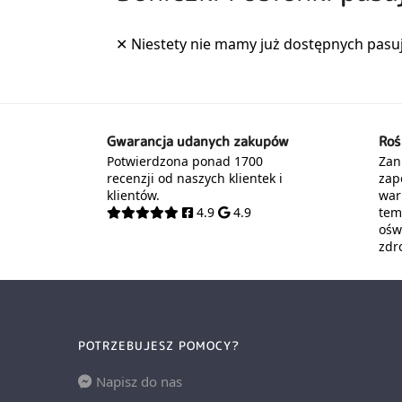
Gwarancja udanych zakupów
Roś
Potwierdzona ponad 1700
Zani
recenzji od naszych klientek i
zap
klientów.
war
4.9
4.9
tem
oświ
zdr
POTRZEBUJESZ POMOCY?
Napisz do nas