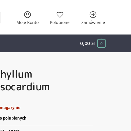
Moje Konto
Polubione
Zamówienie
0,00
zł
0
phyllum
ysocardium
ł
 magazynie
o polubionych