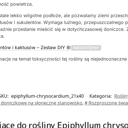
ność powietrza.
stale lekko wilgotne podłoże, ale pozwalamy ziemi przesc
ktusów i sukulentów. Wymaga luźnego, przepuszczalnego 
raźnie przestanie mieścić się w dotychczasowej doniczce. 
za.
ntów i kaktusów – Zestaw DIY 8l
NIEDOSTĘPNY
acje na temat toksyczności tej rośliny są niejednoznaczne
SKU:
epiphyllum-chrysocardium_21x40
Kategoria:
Roślin
y doniczkowe na słoneczne stanowisko
,
# Rozproszone świa
ujące do rośliny Epiphyllum chry