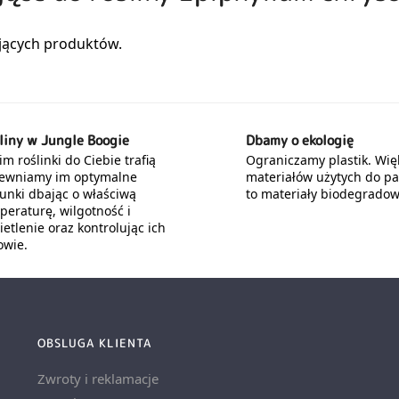
liny w Jungle Boogie
Dbamy o ekologię
m roślinki do Ciebie trafią
Ograniczamy plastik. Wię
ewniamy im optymalne
materiałów użytych do p
unki dbając o właściwą
to materiały biodegradow
peraturę, wilgotność i
etlenie oraz kontrolując ich
owie.
OBSLUGA KLIENTA
Zwroty i reklamacje