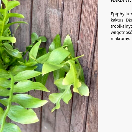
WARIANT: 
Epiphyllum
kaktus. Dż
tropikalny
wilgotność
makramy.