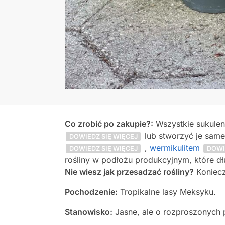
Co zrobić po zakupie?:
Wszystkie sukule
lub stworzyć je same
DOWIEDZ SIĘ WIĘCEJ
,
wermikulitem
DOWIEDZ SIĘ WIĘCEJ
DOWI
rośliny w podłożu produkcyjnym, które dł
Nie wiesz jak przesadzać rośliny?
Konieczn
Pochodzenie:
Tropikalne lasy Meksyku.
Stanowisko:
Jasne, ale o rozproszonych 