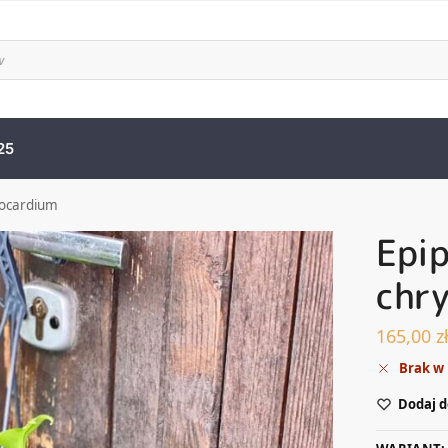
25
socardium
Epi
chr
165,00
z
Brak w
Dodaj d