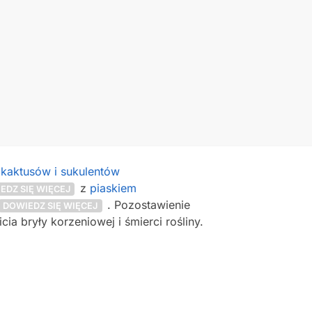
kaktusów i sukulentów
z
piaskiem
EDZ SIĘ WIĘCEJ
. Pozostawienie
DOWIEDZ SIĘ WIĘCEJ
a bryły korzeniowej i śmierci rośliny.