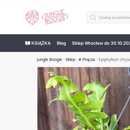
KSIĄŻKA
Blog
Sklep Wrocław do 30.10.20
Jungle Boogie
-
Sklep
-
# Pnącza
-
Epiphyllum chry