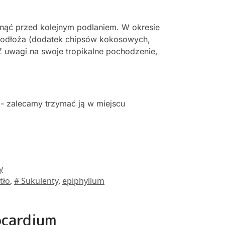
hnąć przed kolejnym podlaniem. W okresie
podłoża (dodatek chipsów kokosowych,
Z uwagi na swoje tropikalne pochodzenie,
 - zalecamy trzymać ją w miejscu
y
tło
,
# Sukulenty
,
epiphyllum
socardium