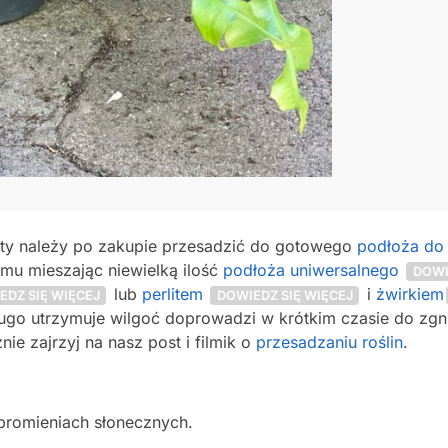
nty należy po zakupie przesadzić do gotowego
podłoża do 
mu mieszając niewielką ilość
podłoża uniwersalnego
DOWI
lub
perlitem
i
żwirkiem
EDZ SIĘ WIĘCEJ
DOWIEDZ SIĘ WIĘCEJ
ugo utrzymuje wilgoć doprowadzi w krótkim czasie do zgnici
ie zajrzyj na nasz post i filmik o
przesadzaniu roślin
.
promieniach słonecznych.