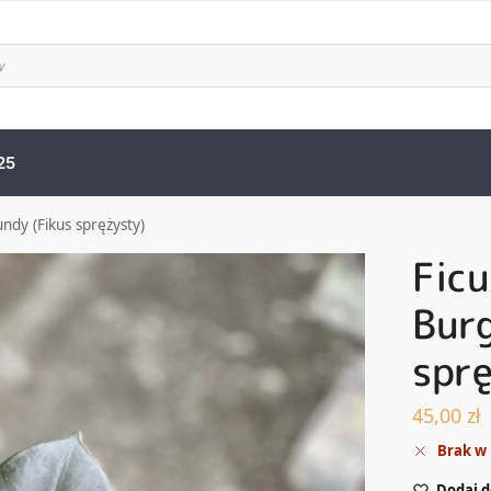
25
undy (Fikus sprężysty)
Ficu
Burg
sprę
45,00
zł
Brak w
Dodaj d