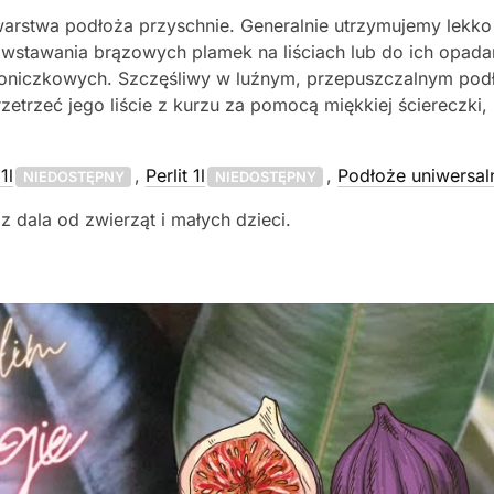
rstwa podłoża przyschnie. Generalnie utrzymujemy lekko
stawania brązowych plamek na liściach lub do ich opadania
oniczkowych. Szczęśliwy w luźnym, przepuszczalnym podło
trzeć jego liście z kurzu za pomocą miękkiej ściereczki,
1l
,
Perlit 1l
,
Podłoże uniwersal
NIEDOSTĘPNY
NIEDOSTĘPNY
z dala od zwierząt i małych dzieci.