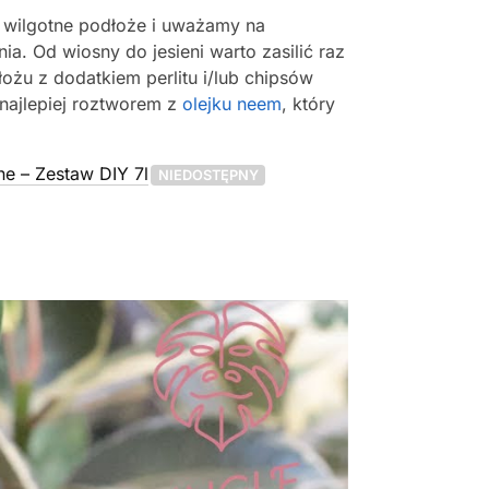
 wilgotne podłoże i uważamy na
. Od wiosny do jesieni warto zasilić raz
żu z dodatkiem perlitu i/lub chipsów
 najlepiej roztworem z
olejku neem
, który
ne – Zestaw DIY 7l
NIEDOSTĘPNY