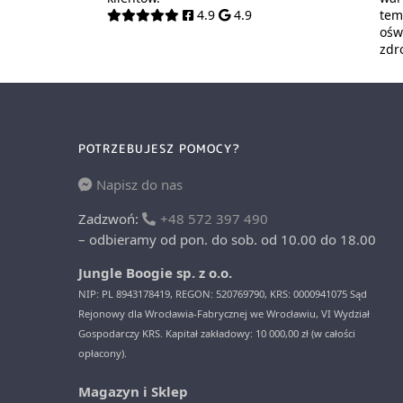
4.9
4.9
tem
oświ
zdr
POTRZEBUJESZ POMOCY?
Napisz do nas
Zadzwoń:
+48 572 397 490
– odbieramy od pon. do sob. od 10.00 do 18.00
Jungle Boogie sp. z o.o.
NIP: PL 8943178419, REGON: 520769790, KRS: 0000941075 Sąd
Rejonowy dla Wrocławia-Fabrycznej we Wrocławiu, VI Wydział
Gospodarczy KRS. Kapitał zakładowy: 10 000,00 zł (w całości
opłacony).
Magazyn i Sklep