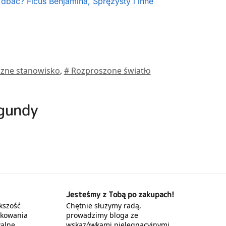
 dbać? Ficus Benjamina, Sprężysty i inne
czne stanowisko
,
# Rozproszone światło
rgundy
Jesteśmy z Tobą po zakupach!
kszość
Chętnie służymy radą,
akowania
prowadzimy bloga ze
alne.
wskazówkami pielęgnacyjnymi,