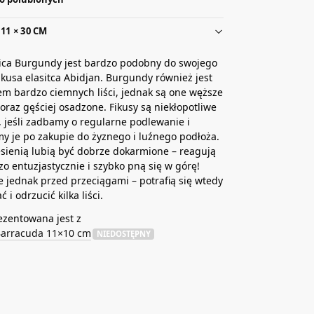
11 × 30 CM
tica Burgundy jest bardzo podobny do swojego
ikusa elasitca Abidjan. Burgundy również jest
m bardzo ciemnych liści, jednak są one węższe
 oraz gęściej osadzone. Fikusy są niekłopotliwe
 jeśli zadbamy o regularne podlewanie i
y je po zakupie do żyznego i luźnego podłoża.
esienią lubią być dobrze dokarmione – reagują
zo entuzjastycznie i szybko pną się w górę!
 jednak przed przeciągami – potrafią się wtedy
 i odrzucić kilka liści.
ezentowana jest z
Barracuda 11×10 cm
NIEDOSTĘPNY