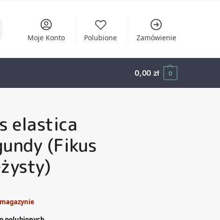
Moje Konto
Polubione
Zamówienie
0,00
zł
0
s elastica
undy (Fikus
żysty)
 magazynie
o polubionych