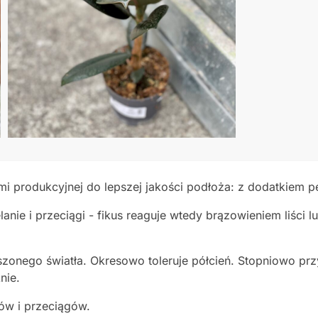
i produkcyjnej do lepszej jakości podłoża: z dodatkiem p
anie i przeciągi - fikus reaguje wtedy brązowieniem liści 
oszonego światła. Okresowo toleruje półcień. Stopniowo p
nie.
ków i przeciągów.