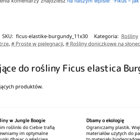
ienia komentarzy znajdziesz
na naszym wpisie: "Fikus – jak
SKU:
ficus-elastike-burgundy_11x30
Kategoria:
Rośliny
trze
,
# Proste w pielęgnacji
,
# Rośliny doniczkowe na słone
jące do rośliny Ficus elastica Bu
liny w Jungle Boogie
Dbamy o ekologię
m roślinki do Ciebie trafią
Ograniczamy plastik. Wię
ewniamy im optymalne
materiałów użytych do p
unki dbając o właściwą
to materiały biodegradow