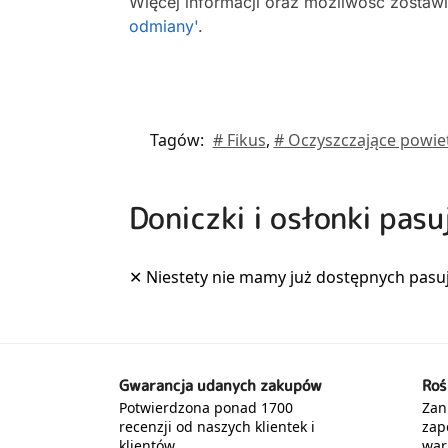
Więcej informacji oraz możliwość zostaw
odmiany'
.
Tagów:
# Fikus
,
# Oczyszczające powie
Doniczki i osłonki pasu
Gwarancja udanych zakupów
Roś
Potwierdzona ponad 1700
Zani
recenzji od naszych klientek i
zap
klientów.
war