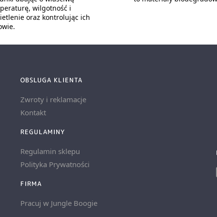
peraturę, wilgotność i
etlenie oraz kontrolując ich
owie.
OBSLUGA KLIENTA
Zwroty i reklamacje
Kontakt
REGULAMINY
Regulamin sklepu
Polityka Prywatności
FIRMA
Pracuj w Jungle Boogie