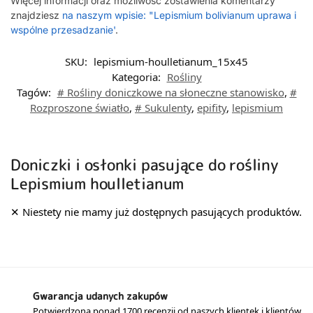
Więcej informacji oraz możliwość zostawienia komentarzy
znajdziesz
na naszym wpisie: "Lepismium bolivianum uprawa i
wspólne przesadzanie'
.
SKU:
lepismium-houlletianum_15x45
Kategoria:
Rośliny
Tagów:
# Rośliny doniczkowe na słoneczne stanowisko
,
#
Rozproszone światło
,
# Sukulenty
,
epifity
,
lepismium
Doniczki i osłonki pasujące do rośliny
Lepismium houlletianum
Gwarancja udanych zakupów
Potwierdzona ponad 1700 recenzji od naszych klientek i klientów.