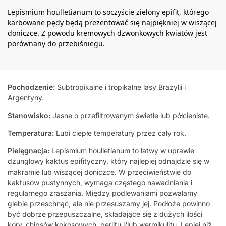
Lepismium houlletianum to soczyście zielony epifit, którego
karbowane pędy będą prezentować się najpiękniej w wiszącej
doniczce. Z powodu kremowych dzwonkowych kwiatów jest
porównany do przebiśniegu.
Pochodzenie:
Subtropikalne i tropikalne lasy Brazylii i
Argentyny.
Stanowisko:
Jasne o przefiltrowanym świetle lub półcieniste.
Temperatura:
Lubi ciepłe temperatury przez cały rok.
Pielęgnacja:
Lepismium houlletianum to łatwy w uprawie
dżunglowy kaktus epifityczny, który najlepiej odnajdzie się w
makramie lub wiszącej doniczce. W przeciwieństwie do
kaktusów pustynnych, wymaga częstego nawadniania i
regularnego zraszania. Między podlewaniami pozwalamy
glebie przeschnąć, ale nie przesuszamy jej. Podłoże powinno
być dobrze przepuszczalne, składające się z dużych ilości
kory, chipsów kokosowych, perlitu i/lub wermikulitu. Lepiej niż