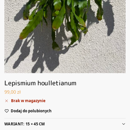
Lepismium houlletianum
99,00
zł
Brak w magazynie
Dodaj do polubionych
WARIANT: 15 × 45 CM