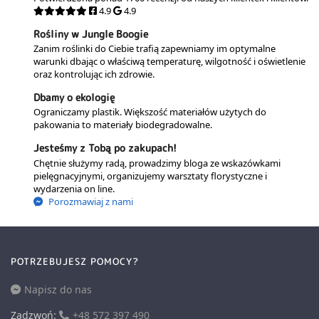
4.9
4.9
Rośliny w Jungle Boogie
Zanim roślinki do Ciebie trafią zapewniamy im optymalne
warunki dbając o właściwą temperaturę, wilgotność i oświetlenie
oraz kontrolując ich zdrowie.
Dbamy o ekologię
Ograniczamy plastik. Większość materiałów użytych do
pakowania to materiały biodegradowalne.
Jesteśmy z Tobą po zakupach!
Chętnie służymy radą, prowadzimy bloga ze wskazówkami
pielęgnacyjnymi, organizujemy warsztaty florystyczne i
wydarzenia on line.
Porozmawiaj z nami
POTRZEBUJESZ POMOCY?
Napisz do nas
Zadzwoń:
+48 572 397 490