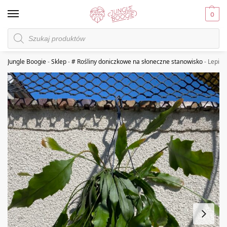
0
Jungle Boogie
-
Sklep
-
# Rośliny doniczkowe na słoneczne stanowisko
-
Lepism