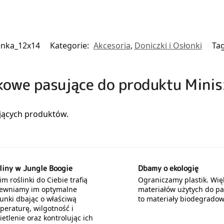
enka_12x14
Kategorie:
Akcesoria
,
Doniczki i Osłonki
Ta
zkowe pasujące do produktu Minis
liny w Jungle Boogie
Dbamy o ekologię
m roślinki do Ciebie trafią
Ograniczamy plastik. Wię
ewniamy im optymalne
materiałów użytych do p
unki dbając o właściwą
to materiały biodegradow
peraturę, wilgotność i
etlenie oraz kontrolując ich