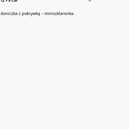
12 × 9 CM
 doniczka z pokrywką – miniszklarenka.