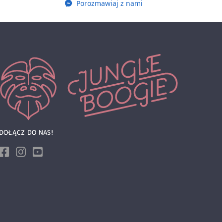
Porozmawiaj z nami
DOŁĄCZ DO NAS!