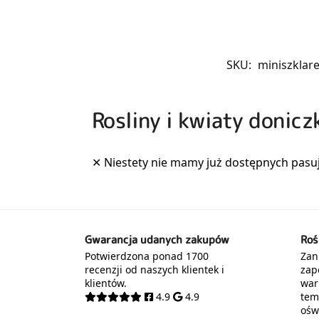
SKU:
miniszklar
Rosliny i kwiaty donic
Gwarancja udanych zakupów
Roś
Potwierdzona ponad 1700
Zani
recenzji od naszych klientek i
zap
klientów.
war
4.9
4.9
tem
oświ