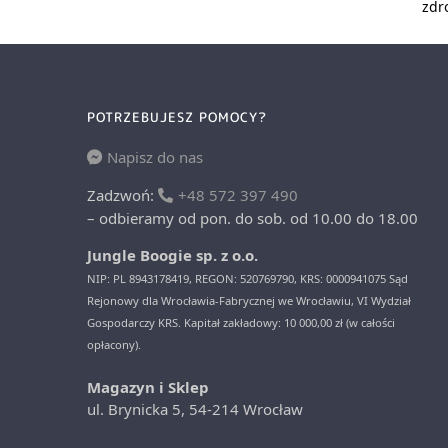
zdr
POTRZEBUJESZ POMOCY?
Napisz do nas
Zadzwoń:
+48 572 397 490
– odbieramy od pon. do sob. od 10.00 do 18.00
Jungle Boogie sp. z o.o.
NIP: PL 8943178419, REGON: 520769790, KRS: 0000941075 Sąd
Rejonowy dla Wrocławia-Fabrycznej we Wrocławiu, VI Wydział
Gospodarczy KRS. Kapitał zakładowy: 10 000,00 zł (w całości
opłacony).
Magazyn i Sklep
ul. Brynicka 5, 54-214 Wrocław