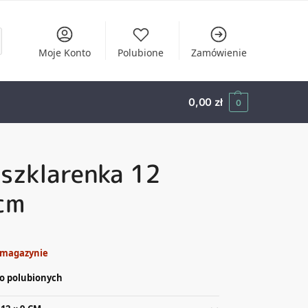
Moje Konto
Polubione
Zamówienie
0,00
zł
0
szklarenka 12
cm
 magazynie
o polubionych