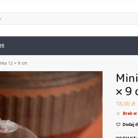
25
enka 12 × 9 cm
Mini
× 9 
18,00
zł
Brak w
Dodaj d