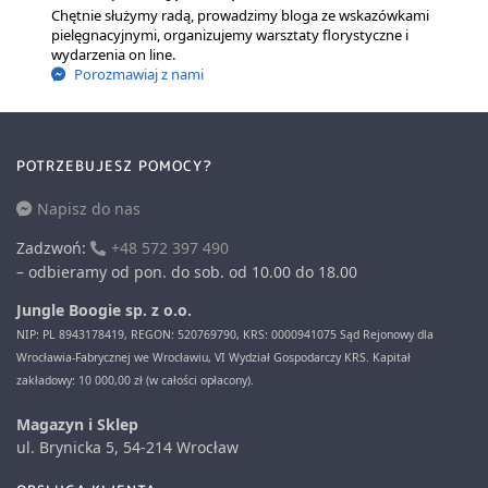
Chętnie służymy radą, prowadzimy bloga ze wskazówkami
pielęgnacyjnymi, organizujemy warsztaty florystyczne i
wydarzenia on line.
Porozmawiaj z nami
POTRZEBUJESZ POMOCY?
Napisz do nas
Zadzwoń:
+48 572 397 490
– odbieramy od pon. do sob. od 10.00 do 18.00
Jungle Boogie sp. z o.o.
NIP: PL 8943178419, REGON: 520769790, KRS: 0000941075 Sąd Rejonowy dla
Wrocławia-Fabrycznej we Wrocławiu, VI Wydział Gospodarczy KRS. Kapitał
zakładowy: 10 000,00 zł (w całości opłacony).
Magazyn i Sklep
ul. Brynicka 5, 54-214 Wrocław