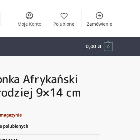
Moje Konto
Polubione
Zamówienie
0,00
zł
0
nka Afrykański
rodziej 9×14 cm
 magazynie
o polubionych