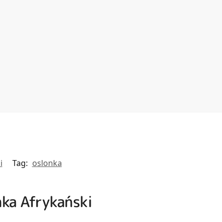
i
Tag:
oslonka
nka Afrykański