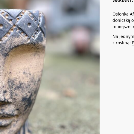
WARIANT: 
Osłonka Af
doniczką o
mniejszej 
Na jednym 
z rosliną:
P