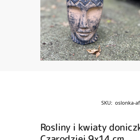
SKU:
oslonka-a
Rosliny i kwiaty donic
Czarodziej 9x14 cm