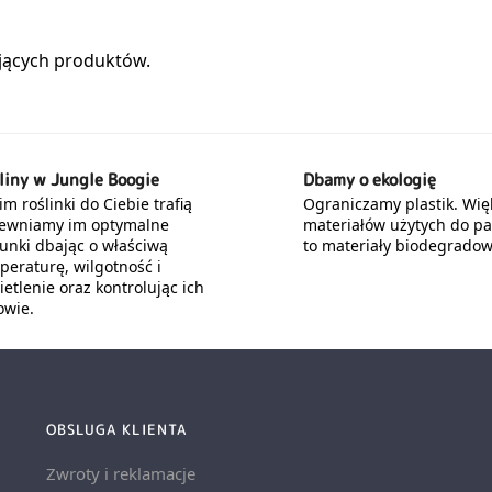
liny w Jungle Boogie
Dbamy o ekologię
m roślinki do Ciebie trafią
Ograniczamy plastik. Wię
ewniamy im optymalne
materiałów użytych do p
unki dbając o właściwą
to materiały biodegradow
peraturę, wilgotność i
etlenie oraz kontrolując ich
owie.
OBSLUGA KLIENTA
Zwroty i reklamacje