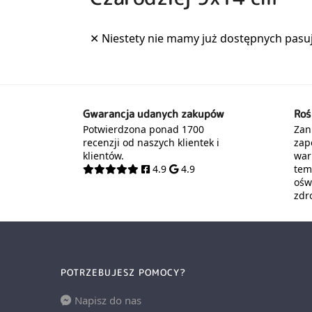
Gwarancja udanych zakupów
Roś
Potwierdzona ponad 1700
Zani
recenzji od naszych klientek i
zap
klientów.
war
4.9
4.9
tem
oświ
zdr
POTRZEBUJESZ POMOCY?
Napisz do nas