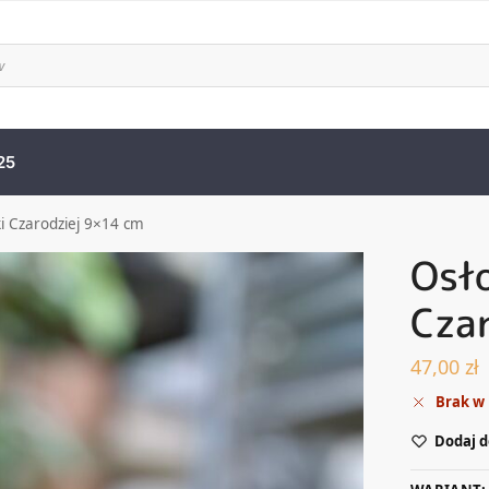
25
i Czarodziej 9×14 cm
Osło
Cza
47,00
zł
Brak w
Dodaj d