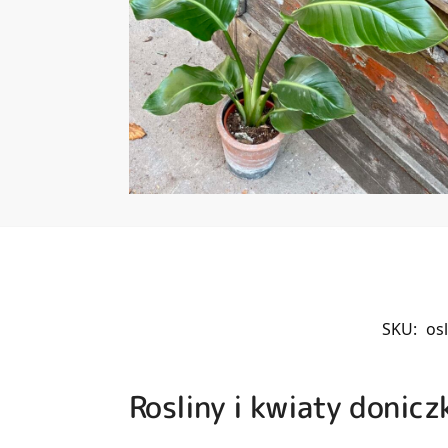
SKU:
os
Rosliny i kwiaty donic