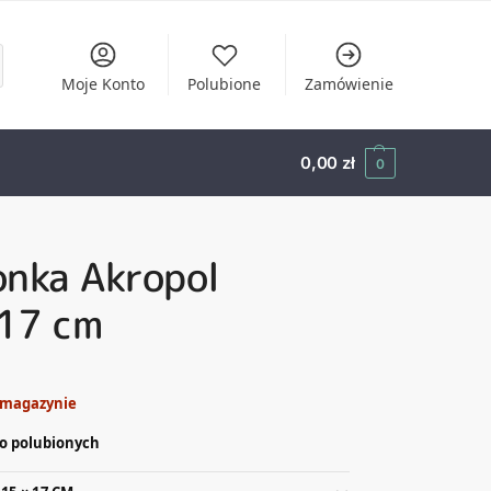
Moje Konto
Polubione
Zamówienie
0,00
zł
0
onka Akropol
17 cm
 magazynie
o polubionych