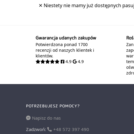
Gwarancja udanych zakupów
Roś
Potwierdzona ponad 1700
Zani
recenzji od naszych klientek i
zap
klientów.
war
4.9
4.9
tem
oświ
zdr
POTRZEBUJESZ POMOCY?
Napisz do nas
Zadzwoń:
+48 572 397 490