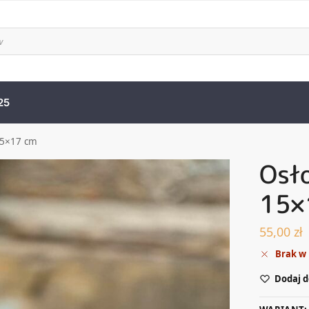
25
15×17 cm
Osł
15×
55,00
zł
Brak w
Dodaj d