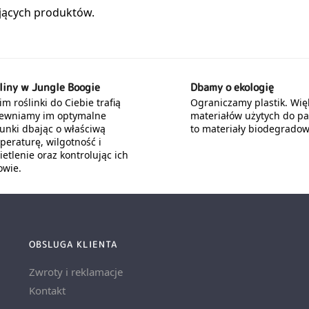
liny w Jungle Boogie
Dbamy o ekologię
m roślinki do Ciebie trafią
Ograniczamy plastik. Wię
ewniamy im optymalne
materiałów użytych do p
unki dbając o właściwą
to materiały biodegradow
peraturę, wilgotność i
etlenie oraz kontrolując ich
owie.
OBSLUGA KLIENTA
Zwroty i reklamacje
Kontakt