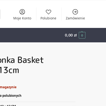
Moje Konto
Polubione
Zamówienie
0,00
zł
0
onka Basket
13cm
 magazynie
o polubionych