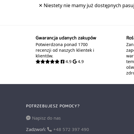
Gwarancja udanych zakupów
Roś
Potwierdzona ponad 1700
Zani
recenzji od naszych klientek i
zap
klientów.
war
4.9
4.9
tem
oświ
zdr
POTRZEBUJESZ POMOCY?
Napisz do nas
Zadzwoń:
+48 572 397 490