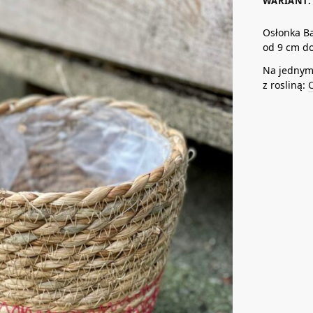
WARIANT: 
Osłonka Ba
od 9 cm do
Na jednym 
z rosliną:
C