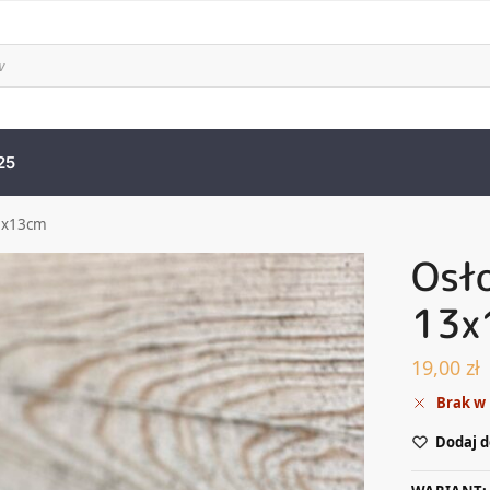
25
3x13cm
Osł
13x
19,00
zł
Brak w
Dodaj d