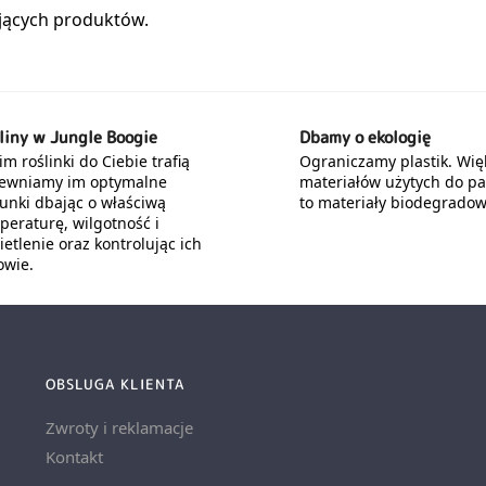
liny w Jungle Boogie
Dbamy o ekologię
m roślinki do Ciebie trafią
Ograniczamy plastik. Wię
ewniamy im optymalne
materiałów użytych do p
unki dbając o właściwą
to materiały biodegradow
peraturę, wilgotność i
etlenie oraz kontrolując ich
owie.
OBSLUGA KLIENTA
Zwroty i reklamacje
Kontakt