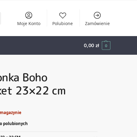
Moje Konto
Polubione
Zamówienie
0,00
zł
0
onka Boho
ket 23×22 cm
 magazynie
o polubionych