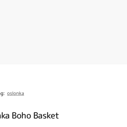
ag:
oslonka
nka Boho Basket