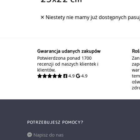
Gwarancja udanych zakupów
Roś
Potwierdzona ponad 1700
Zani
recenzji od naszych klientek i
zap
klientów.
war
4.9
4.9
tem
oświ
zdr
POTRZEBUJESZ POMOCY?
Napisz do nas