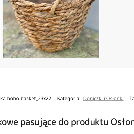
nka-boho-basket_23x22
Kategoria:
Doniczki i Osłonki
T
zkowe pasujące do produktu Osło