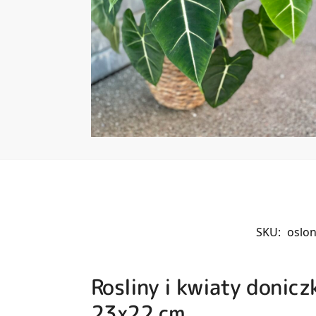
SKU:
oslo
Rosliny i kwiaty donic
23x22 cm