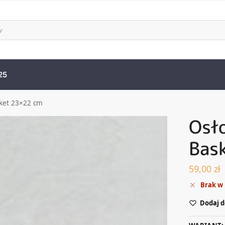
25
ket 23×22 cm
Osł
Bas
59,00
zł
Brak w
Dodaj d