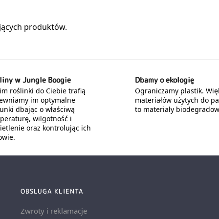
liny w Jungle Boogie
Dbamy o ekologię
m roślinki do Ciebie trafią
Ograniczamy plastik. Wię
ewniamy im optymalne
materiałów użytych do p
unki dbając o właściwą
to materiały biodegradow
peraturę, wilgotność i
etlenie oraz kontrolując ich
owie.
OBSLUGA KLIENTA
Zwroty i reklamacje