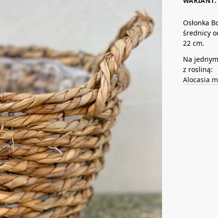
WARIANT: 
Osłonka Bo
średnicy o
22 cm.
Na jednym 
z rosliną:
Alocasia m