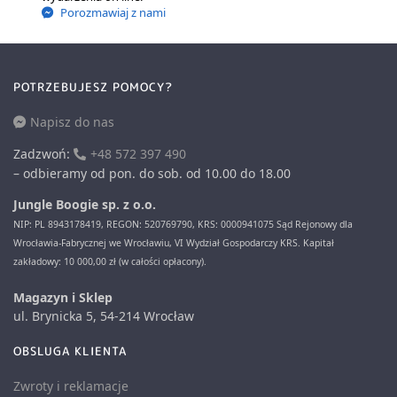
Porozmawiaj z nami
POTRZEBUJESZ POMOCY?
Napisz do nas
Zadzwoń:
+48 572 397 490
– odbieramy od pon. do sob. od 10.00 do 18.00
Jungle Boogie sp. z o.o.
NIP: PL 8943178419, REGON: 520769790, KRS: 0000941075 Sąd Rejonowy dla
Wrocławia-Fabrycznej we Wrocławiu, VI Wydział Gospodarczy KRS. Kapitał
zakładowy: 10 000,00 zł (w całości opłacony).
Magazyn i Sklep
ul. Brynicka 5, 54-214 Wrocław
OBSLUGA KLIENTA
Zwroty i reklamacje