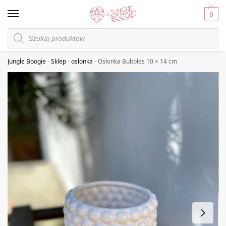
0
Jungle Boogie
-
Sklep
-
oslonka
-
Osłonka Bubbles 10 × 14 cm