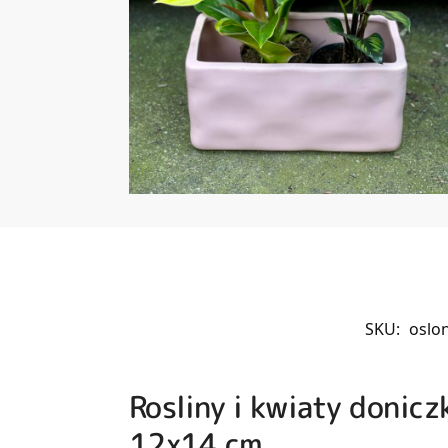
SKU:
oslo
Rosliny i kwiaty doni
12x14 cm