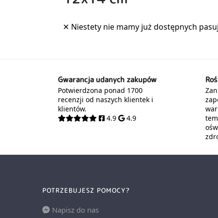
Gwarancja udanych zakupów
Roś
Potwierdzona ponad 1700
Zani
recenzji od naszych klientek i
zap
klientów.
war
4.9
4.9
tem
oświ
zdr
POTRZEBUJESZ POMOCY?
Napisz do nas