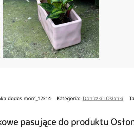
nka-dodos-mom_12x14
Kategoria:
Doniczki i Osłonki
T
czkowe pasujące do produktu Osł