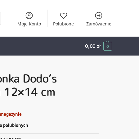
Moje Konto
Polubione
Zamówienie
0,00
zł
0
onka Dodo’s
 12×14 cm
 magazynie
o polubionych