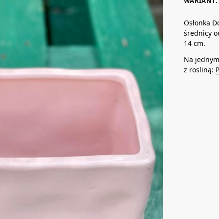
WARIANT: 
Osłonka Do
średnicy o
14 cm.
Na jednym 
z rosliną: