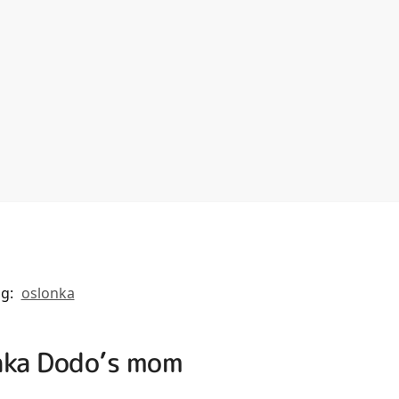
ag:
oslonka
onka Dodo’s mom