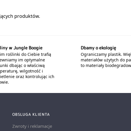
liny w Jungle Boogie
Dbamy o ekologię
m roślinki do Ciebie trafią
Ograniczamy plastik. Wię
ewniamy im optymalne
materiałów użytych do p
unki dbając o właściwą
to materiały biodegradow
peraturę, wilgotność i
etlenie oraz kontrolując ich
owie.
OBSLUGA KLIENTA
Zwroty i reklamacje