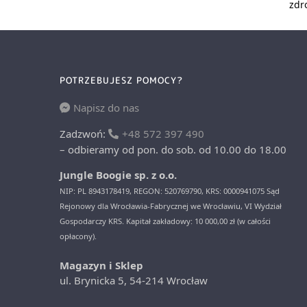
zdr
POTRZEBUJESZ POMOCY?
Napisz do nas
Zadzwoń:
+48 572 397 490
– odbieramy od pon. do sob. od 10.00 do 18.00
Jungle Boogie sp. z o.o.
NIP: PL 8943178419, REGON: 520769790, KRS: 0000941075 Sąd
Rejonowy dla Wrocławia-Fabrycznej we Wrocławiu, VI Wydział
Gospodarczy KRS. Kapitał zakładowy: 10 000,00 zł (w całości
opłacony).
Magazyn i Sklep
ul. Brynicka 5, 54-214 Wrocław