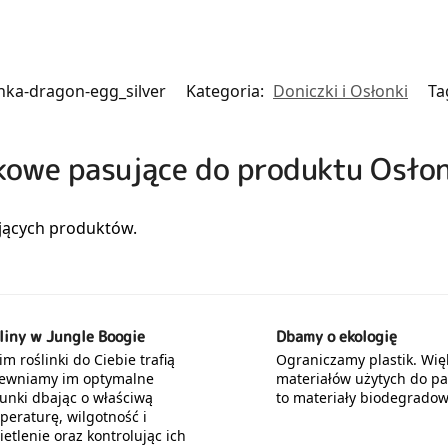
nka-dragon-egg_silver
Kategoria:
Doniczki i Osłonki
Ta
zkowe pasujące do produktu Osłon
liny w Jungle Boogie
Dbamy o ekologię
m roślinki do Ciebie trafią
Ograniczamy plastik. Wię
ewniamy im optymalne
materiałów użytych do p
unki dbając o właściwą
to materiały biodegradow
peraturę, wilgotność i
etlenie oraz kontrolując ich