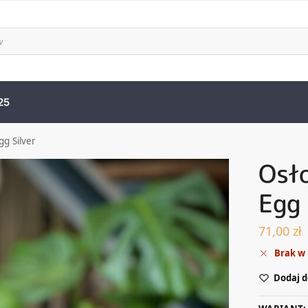
25
g Silver
Osł
Egg 
71,00
zł
Brak w
Dodaj d