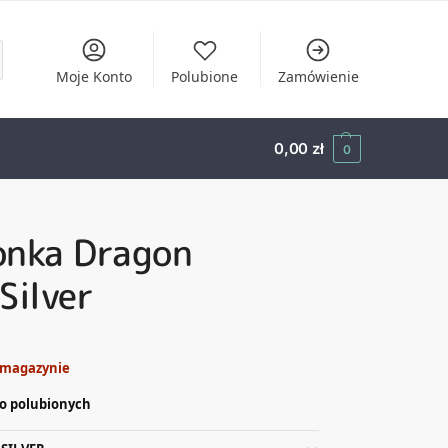
Moje Konto
Polubione
Zamówienie
0,00
zł
0
onka Dragon
Silver
 magazynie
o polubionych