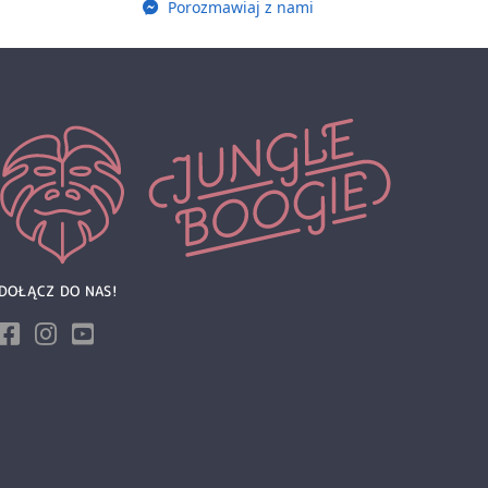
Porozmawiaj z nami
DOŁĄCZ DO NAS!