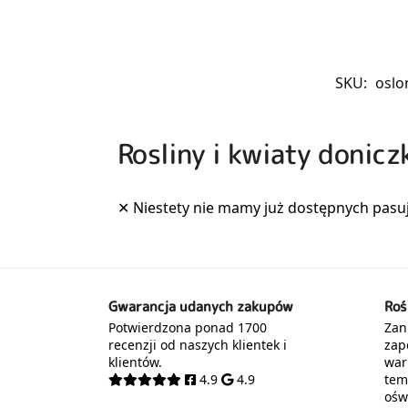
SKU:
oslo
Rosliny i kwiaty donic
Gwarancja udanych zakupów
Roś
Potwierdzona ponad 1700
Zani
recenzji od naszych klientek i
zap
klientów.
war
4.9
4.9
tem
oświ