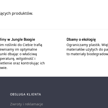
liny w Jungle Boogie
Dbamy o ekologię
m roślinki do Ciebie trafią
Ograniczamy plastik. Wię
ewniamy im optymalne
materiałów użytych do p
unki dbając o właściwą
to materiały biodegradow
peraturę, wilgotność i
etlenie oraz kontrolując ich
owie.
OBSLUGA KLIENTA
Zwroty i reklamacje