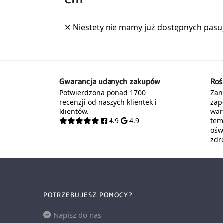
Gwarancja udanych zakupów
Roś
Potwierdzona ponad 1700
Zani
recenzji od naszych klientek i
zap
klientów.
war
4.9
4.9
tem
oświ
zdr
POTRZEBUJESZ POMOCY?
Napisz do nas