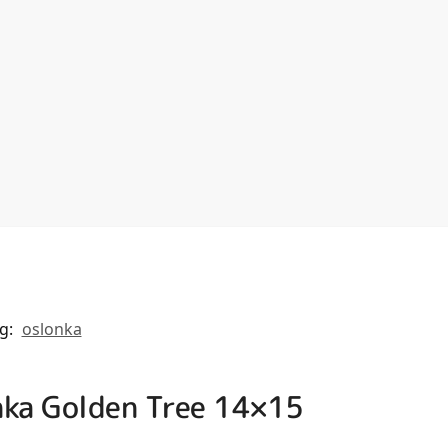
g:
oslonka
nka Golden Tree 14×15