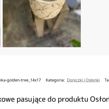
nka-golden-tree_14x17
Kategoria:
Doniczki i Osłonki
Ta
zkowe pasujące do produktu Osło