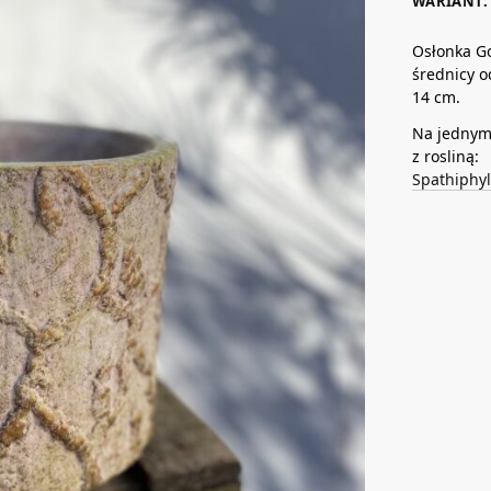
WARIANT: 
Osłonka Go
średnicy o
14 cm.
Na jednym 
z rosliną:
Spathiphyl