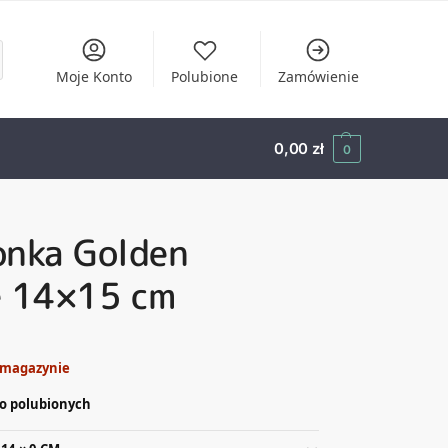
Moje Konto
Polubione
Zamówienie
0,00
zł
0
onka Golden
e 14×15 cm
 magazynie
o polubionych