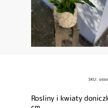
SKU:
oslo
Rosliny i kwiaty donic
cm