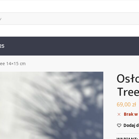
25
ree 14×15 cm
Osł
Tre
69,00
zł
Brak w
Dodaj d