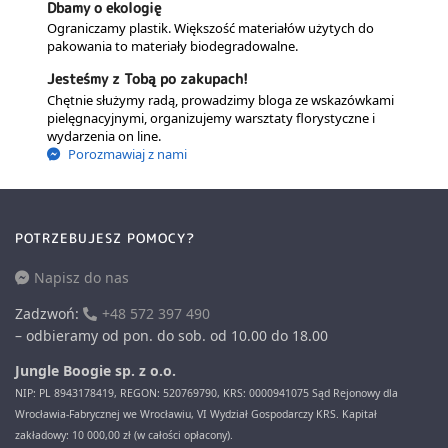
Dbamy o ekologię
Ograniczamy plastik. Większość materiałów użytych do
pakowania to materiały biodegradowalne.
Jesteśmy z Tobą po zakupach!
Chętnie służymy radą, prowadzimy bloga ze wskazówkami
pielęgnacyjnymi, organizujemy warsztaty florystyczne i
wydarzenia on line.
Porozmawiaj z nami
POTRZEBUJESZ POMOCY?
Napisz do nas
Zadzwoń:
+48 572 397 490
– odbieramy od pon. do sob. od 10.00 do 18.00
Jungle Boogie sp. z o.o.
NIP: PL 8943178419, REGON: 520769790, KRS: 0000941075 Sąd Rejonowy dla
Wrocławia-Fabrycznej we Wrocławiu, VI Wydział Gospodarczy KRS. Kapitał
zakładowy: 10 000,00 zł (w całości opłacony).