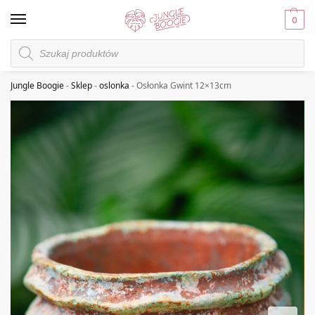
0
Jungle Boogie
-
Sklep
-
oslonka
-
Osłonka Gwint 12×13cm