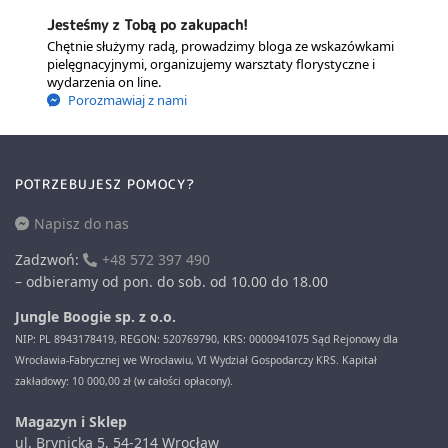
Jesteśmy z Tobą po zakupach!
Chętnie służymy radą, prowadzimy bloga ze wskazówkami
pielęgnacyjnymi, organizujemy warsztaty florystyczne i
wydarzenia on line.
Porozmawiaj z nami
POTRZEBUJESZ POMOCY?
Napisz do nas
Zadzwoń:
+48 572 397 490
– odbieramy od pon. do sob. od 10.00 do 18.00
Jungle Boogie sp. z o.o.
NIP: PL 8943178419, REGON: 520769790, KRS: 0000941075 Sąd Rejonowy dla
Wrocławia-Fabrycznej we Wrocławiu, VI Wydział Gospodarczy KRS. Kapitał
zakładowy: 10 000,00 zł (w całości opłacony).
Magazyn i Sklep
ul. Brynicka 5, 54-214 Wrocław