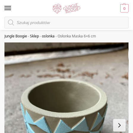
0
Jungle Boogie
-
Sklep
-
oslonka
-
Osłonka Maska 6×6 cm