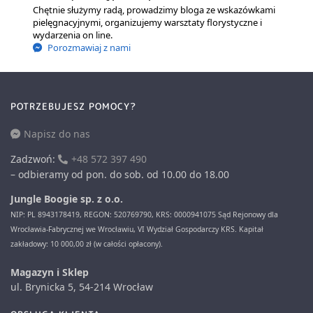
Chętnie służymy radą, prowadzimy bloga ze wskazówkami
pielęgnacyjnymi, organizujemy warsztaty florystyczne i
wydarzenia on line.
Porozmawiaj z nami
POTRZEBUJESZ POMOCY?
Napisz do nas
Zadzwoń:
+48 572 397 490
– odbieramy od pon. do sob. od 10.00 do 18.00
Jungle Boogie sp. z o.o.
NIP: PL 8943178419, REGON: 520769790, KRS: 0000941075 Sąd Rejonowy dla
Wrocławia-Fabrycznej we Wrocławiu, VI Wydział Gospodarczy KRS. Kapitał
zakładowy: 10 000,00 zł (w całości opłacony).
Magazyn i Sklep
ul. Brynicka 5, 54-214 Wrocław