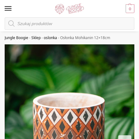
0
Jungle Boogie
-
Sklep
-
oslonka
-
Osłonka Mohikanin 12×18cm