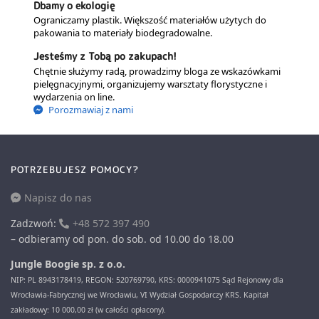
Dbamy o ekologię
Ograniczamy plastik. Większość materiałów użytych do
pakowania to materiały biodegradowalne.
Jesteśmy z Tobą po zakupach!
Chętnie służymy radą, prowadzimy bloga ze wskazówkami
pielęgnacyjnymi, organizujemy warsztaty florystyczne i
wydarzenia on line.
Porozmawiaj z nami
POTRZEBUJESZ POMOCY?
Napisz do nas
Zadzwoń:
+48 572 397 490
– odbieramy od pon. do sob. od 10.00 do 18.00
Jungle Boogie sp. z o.o.
NIP: PL 8943178419, REGON: 520769790, KRS: 0000941075 Sąd Rejonowy dla
Wrocławia-Fabrycznej we Wrocławiu, VI Wydział Gospodarczy KRS. Kapitał
zakładowy: 10 000,00 zł (w całości opłacony).