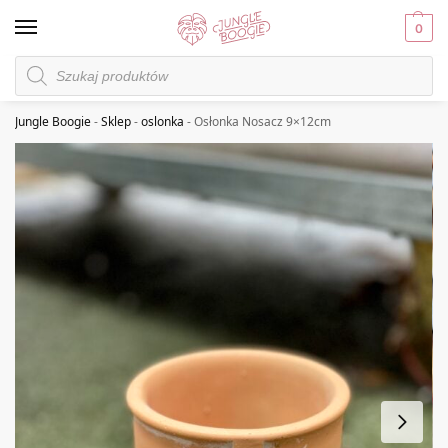
0
Jungle Boogie
-
Sklep
-
oslonka
-
Osłonka Nosacz 9×12cm