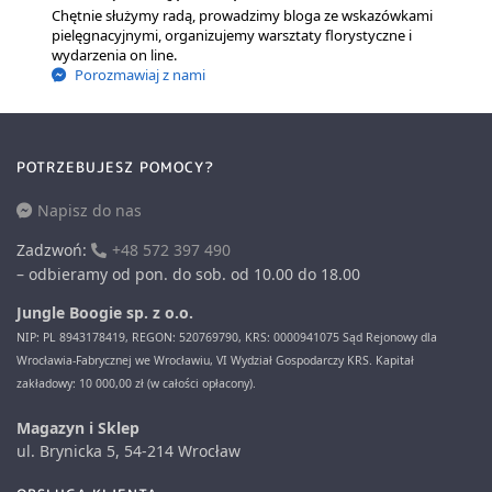
Chętnie służymy radą, prowadzimy bloga ze wskazówkami
pielęgnacyjnymi, organizujemy warsztaty florystyczne i
wydarzenia on line.
Porozmawiaj z nami
POTRZEBUJESZ POMOCY?
Napisz do nas
Zadzwoń:
+48 572 397 490
– odbieramy od pon. do sob. od 10.00 do 18.00
Jungle Boogie sp. z o.o.
NIP: PL 8943178419, REGON: 520769790, KRS: 0000941075 Sąd Rejonowy dla
Wrocławia-Fabrycznej we Wrocławiu, VI Wydział Gospodarczy KRS. Kapitał
zakładowy: 10 000,00 zł (w całości opłacony).
Magazyn i Sklep
ul. Brynicka 5, 54-214 Wrocław