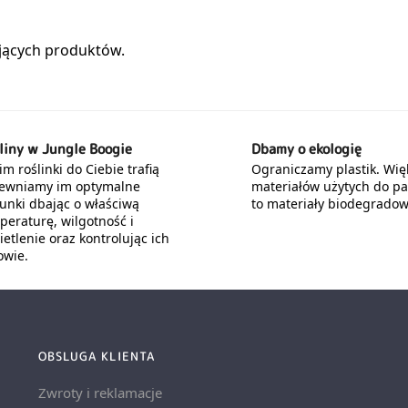
liny w Jungle Boogie
Dbamy o ekologię
m roślinki do Ciebie trafią
Ograniczamy plastik. Wię
ewniamy im optymalne
materiałów użytych do p
unki dbając o właściwą
to materiały biodegradow
peraturę, wilgotność i
etlenie oraz kontrolując ich
owie.
OBSLUGA KLIENTA
Zwroty i reklamacje