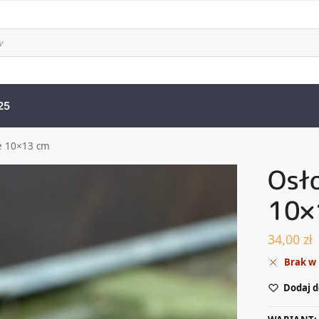
25
ze 10×13 cm
Osło
10×
34,00
zł
Brak w
Dodaj d