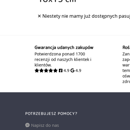
Gwarancja udanych zakupów
Roś
Potwierdzona ponad 1700
Zani
recenzji od naszych klientek i
zap
klientów.
war
4.9
4.9
tem
oświ
zdr
POTRZEBUJESZ POMOCY?
Napisz do nas