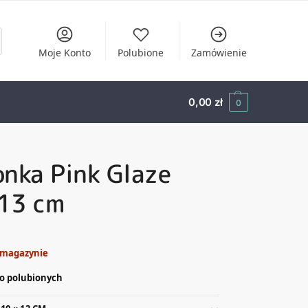
Moje Konto
Polubione
Zamówienie
0,00
zł
0
nka Pink Glaze
13 cm
 magazynie
o polubionych