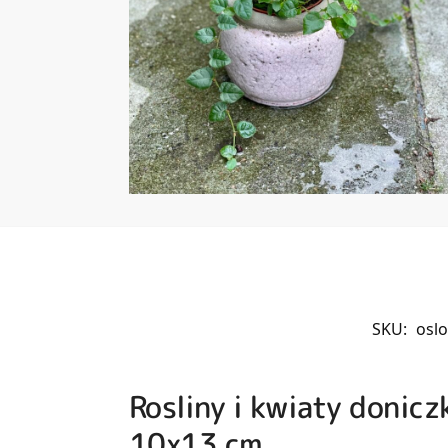
SKU:
osl
Rosliny i kwiaty donic
10x13 cm