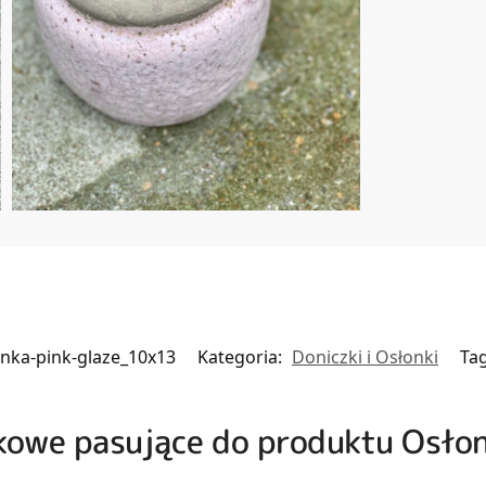
onka-pink-glaze_10x13
Kategoria:
Doniczki i Osłonki
Ta
zkowe pasujące do produktu Osłon